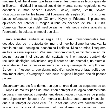
moviment, el liberalisme, que basant-se en les premisses filosòfiques de
la llibertat individual i la sacralització del mercat sense regulacions, va
conquerir el món sencer. Hobbes, Locke, Hume, Smith, Stwart,
Ricardo..van sentar les bases del liberalime als segles XVIII i XIX, unes
bases reforçades al segle XX amb Hayek y Friedman i plenament
aplicades per Tatcher i Reegan durant les dècades de 1970 i 1980.
Comença l’hegemonia del neoliberalisme i els seus valors aplicats a
l’economia, la cultura, el model social....
I amb aquestes arribem al segle XXI, i avui, transcorregudes tres
dècades des de la caiguda del mur , el neoliberalisme ha guanyat la
batalla cultural, ideològica, econòmica i política. Mica en mica, l’esquerra
en tota la seva expressió s’ha anat descomposant, esmicolant-se en mil
bocins, assumint el discurs del capitalisme I en aquest context de
reculada ideològica, reivindicar l’orgull obrer és una anomalia, un exercici
de nostàlgia. I és la pròpia esquerra política qui renega de l’orgull obrer.
És com si l’ esquerra, que durant més d’un segle era el braç polític del
moviment obrer, s’avergonyís dels seus orígens i hagués decidit passar
pàgina.
Malauradament, els fets demostren que a hores d’ara les esquerres de tot
Europa i de moltes parts del món s’han entregat a la lògica parlamentaria
burgesa i han quedat completament desactivades, incapaces de plantar
cara al poder omnipresent d’un mercat capitalista que sembla imbatible i
que surt reforçat de cada crisi. És un fet que l’esquerra parlamentaria i
acadèmica ha abraçat plenament el capitalisme, per convicció o per