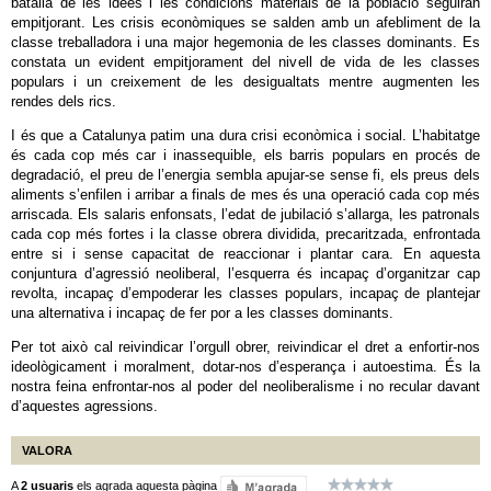
batalla de les idees i les condicions materials de la població seguiran
empitjorant. Les crisis econòmiques se salden amb un afebliment de la
classe treballadora i una major hegemonia de les classes dominants. Es
constata un evident empitjorament del nivell de vida de les classes
populars i un creixement de les desigualtats mentre augmenten les
rendes dels rics.
I és que a Catalunya patim una dura crisi econòmica i social. L’habitatge
és cada cop més car i inassequible, els barris populars en procés de
degradació, el preu de l’energia sembla apujar-se sense fi, els preus dels
aliments s’enfilen i arribar a finals de mes és una operació cada cop més
arriscada. Els salaris enfonsats, l’edat de jubilació s’allarga, les patronals
cada cop més fortes i la classe obrera dividida, precaritzada, enfrontada
entre si i sense capacitat de reaccionar i plantar cara. En aquesta
conjuntura d’agressió neoliberal, l’esquerra és incapaç d’organitzar cap
revolta, incapaç d’empoderar les classes populars, incapaç de plantejar
una alternativa i incapaç de fer por a les classes dominants.
Per tot això cal reivindicar l’orgull obrer, reivindicar el dret a enfortir-nos
ideològicament i moralment, dotar-nos d’esperança i autoestima. És la
nostra feina enfrontar-nos al poder del neoliberalisme i no recular davant
d’aquestes agressions.
VALORA
A
2 usuaris
els agrada aquesta pàgina