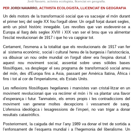
Jordi Navarro, activista ecologista, llicenciat en geografia.
PER
JORDI NAVARRO
, ACTIVISTA ECOLOGISTA, LLICENCIAT EN GEOGRAFIA
Un dels motors de la transformació social que va sacsejar el món durant
el primer terç del segle XX fou l'orgull obrer. Un orgull forjat durant segles,
amb un pòsit històric innegable. Les revoltes que van esdevenir-se a
Europa al llarg dels seglex XVIII i XIX van ser el brou que va alimentar
l'esclat revolucionari de 1917 i que ho va capgirar tot.
Certament, l'esmena a la totalitat que els revolucionaris de 1917 van fer
al sistema econòmic, social i cultural hereu de la burgesia i l'aristocràcia,
va dibuixar un nou ordre mundial on l'orgull obrer era l'espina dorsal. I
aquest nou moviment social, assentat sobre unes sòlides bases
filosòfiques, va desplegar el seu programa de transformació social arreu
del món, des d'Europa fins a Asia, passant per Amèrica llatina, Àfrica i
fins i tot al cor de l'imperialisme, els Estats Units.
Les reflexions filosòfiques hegelianes i marxistes van cristal·litzar en un
moviment revolucionari que va recórrer el món i hi va plantar una llavor
d’esperança i futur. Tanmateix, els errors propis i les contradiccions del
moviment van generar moltes decepcions i vessament de sang.
L’ofensiva ideològica i lesagressions de l’imperi, no van trigar a donar
resultats catastròfics.
Posteriorment, la caiguda del mur l’any 1989 va donar el tret de sortida a
l’enfonsament de l’esquerra mundial i a l’hegemonia del liberalisme. Un