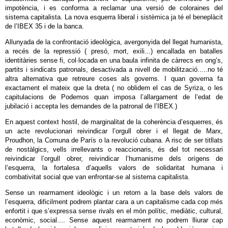
impotència, i es conforma a reclamar una versió de coloraines del
sistema capitalista. La nova esquerra liberal i sistèmica ja té el beneplàcit
de l’IBEX 35 i de la banca.
Allunyada de la confrontació ideològica, avergonyida del llegat humanista,
a recés de la repressió ( presó, mort, exili...) encallada en batalles
identitàries sense fi, col·locada en una baula infinita de càrrecs en ong’s,
partits i sindicats patronals, desactivada a nivell de mobilització.....no té
altra alternativa que retreure coses als governs. I quan governa fa
exactament el mateix que la dreta ( no oblidem el cas de Syriza, o les
capitulacions de Podemos quan imposa l’allargament de l’edat de
jubilació i accepta les demandes de la patronal de l’IBEX.)
En aquest context hostil, de marginalitat de la coherència d’esquerres, és
un acte revolucionari reivindicar l’orgull obrer i el llegat de Marx,
Proudhon, la Comuna de París o la revolució cubana. A risc de ser titllats
de nostàlgics, vells irrellevants o reaccionaris, és del tot necessari
reivindicar l’orgull obrer, reivindicar l’humanisme dels orígens de
l’esquerra, la fortalesa d’aquells valors de solidaritat humana i
combativitat social que van enfrontar-se al sistema capitalista.
Sense un rearmament ideològic i un retorn a la base dels valors de
l’esquerra, dificilment podrem plantar cara a un capitalisme cada cop més
enfortit i que s’expressa sense rivals en el món polític, mediàtic, cultural,
econòmic, social.... Sense aquest rearmament no podrem lliurar cap