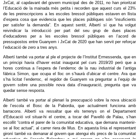
JxCat, al capdavant del govern municipal des de 2011, no han prioritzat
l’Educació de la mainada més petita i recorden que aquest curs el 23%
de les preinscripcions a les escoles bressol públiques estaven en llista
d’espera cosa que evidencia que les places públiques són “insuficients
per satisfer la demanda”. En aquest sentit, Albertí sí que ha volgut
reivindicar la introducció per part del seu grup de dues places
d’educadores per a les escoles bressol públiques en l’acord de
pressupostos entre Guanyem i JxCat de 2020 que han servit per reforçar
l’educació de zero a tres anys.
Albertí també va portar al ple el projecte de l’Institut Ermessenda, que en
un principi havia d’haver estat inaugurat pel curs 2019/20 però que a
hores continua a l’espera de l’enderroc de la nau industrial de l’antiga
fàbrica Simon, que ocupa el lloc on s’haurà d’ubicar el centre. Ara que
s’ha licitat l’enderroc, el regidor de Guanyem va preguntar a l’equip de
govern sobre una possible nova data d’inauguració, pregunta que va
quedar sense resposta.
Albertí també va portar al plenari la preocupació sobre la nova ubicació
de l’escola el Bosc de la Pabordia, que actualment funciona amb
barracons. Albertí va ressaltar que els terrenys on el Departament
d’Educació vol situar-hi el centre, a tocar del Pavelló de Palau, s’han
escollit “contra el parer de la comunitat educativa, que demana mantenir-
se al lloc actual”, al carrer riera de Mus. En aquesta línia el representant
gironí també va demanar al govern que atengui els precs de la comunitat