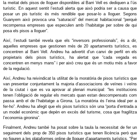
la meitat dels pisos de lloguer disponibles al Barri Vell es dediquen a l’ús
turístic. En aquest sentit l’estudi alerta que això podria ser a causa que
posar un pis turístic és més rendible que posar-lo a lloguer. Segons
Guanyem això provoca una “saturació” del mercat habitacional “perquè
recompensa empreses que especulen amb l’habitatge per sobre de qui
posa els pisos a lloguer”.
Així, l’estudi també revela que els “inversors professionals”, és a dir,
aquelles empreses que gestionen més de 20 apartaments turístics, es
concentren al Barri Vell. Andreu ha advertit d’un canvi de perfil en els
propietaris dels pisos turístics, ha alertat que “cada vegada es
concentren en menys mans” i per això creu que és un motiu més a favor
de la regulació.
Així, Andreu ha reivindicat la utilitat de la moratòria de pisos turístics que
van presentar conjuntament la majoria d’associacions de veïnes i veïns
de la ciutat i que es va aprovar al plenari municipal: “les institucions
tenen l’obligació de regular els mercats quan estan descompensats com
passa amb el de l’habitatge a Girona. La moratòria és l’eina ideal per a
fer-ho”. Andreu ha afegit que els pisos turístics són una “porta d’entrada a
un model econòmic que depèn en excés del turisme, cosa que fragilitza
l’economia gironina”.
Finalment, Andreu també ha posat sobre la taula la necessitat de fer un
seguiment dels prop de 350 pisos turístics que tenen llicència però que
no figuren a les plataformes online de lloguer d’apartaments turístics. “Per