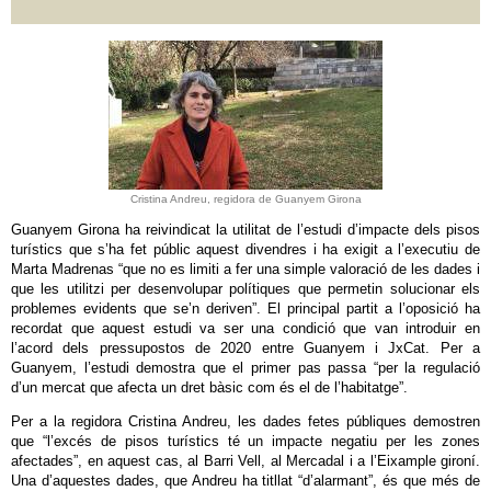
Cristina Andreu, regidora de Guanyem Girona
Guanyem Girona ha reivindicat la utilitat de l’estudi d’impacte dels pisos
turístics que s’ha fet públic aquest divendres i ha exigit a l’executiu de
Marta Madrenas “que no es limiti a fer una simple valoració de les dades i
que les utilitzi per desenvolupar polítiques que permetin solucionar els
problemes evidents que se’n deriven”. El principal partit a l’oposició ha
recordat que aquest estudi va ser una condició que van introduir en
l’acord dels pressupostos de 2020 entre Guanyem i JxCat. Per a
Guanyem, l’estudi demostra que el primer pas passa “per la regulació
d’un mercat que afecta un dret bàsic com és el de l’habitatge”.
Per a la regidora Cristina Andreu, les dades fetes públiques demostren
que “l’excés de pisos turístics té un impacte negatiu per les zones
afectades”, en aquest cas, al Barri Vell, al Mercadal i a l’Eixample gironí.
Una d’aquestes dades, que Andreu ha titllat “d’alarmant”, és que més de