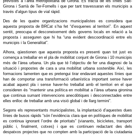
previstes a l’àrea metropolitana de Girona. Es tracta de les línies Salt-
Girona i Sarrià de Ter-Fornells i que per tant travessaran els municipis a
través d’algun tipus de vial ràpid.
Des de les quatre organitzacions municipalistes es considera que
aquesta proposta de BRCat s’ha fet “d’esquenes al territori”. En aquest
sentit, preocupa el desconeixement dels governs locals en relació a la
proposta i asseguren que hi ha “una evident descoordinació entre els
municipis i la Generalitat”.
Alhora, qüestionen que aquesta proposta es presenti quan tot just es
comença a treballar en el pla de mobilitat conjunt de Girona i 10 municipis
més de l’àrea urbana. Un pla que té l’objectiu de fer una diagnosi de la
situació i propostes de cara a una mobilitat urbana sostenible. Així, les
formacions lamenten que es pretengui tirar endavant aquestes línies que
han de comportar una transformació urbanística important sense haver
acabat aquest pla i sense haver-ho treballat amb el territori en el que
consideren és “mantenir una política en mobilitat a l’àrea urbana gironina
que continua sumant intervencions anecdòtiques i desconnectades entre
elles enlloc de treballar amb una visió global i de llarg termini”.
Segons els representants municipalistes, la implantació d’aquestes dues
línies de busos ràpids “són l’evidència clara que en polítiques de mobilitat
es continua ignorant l’ordre de prioritats” (vianants, bicicletes, transport
públic i, finalment, cotxes) i que es continuen redactant des dels
despatxos projectes que no compten amb la participació de la ciutadania