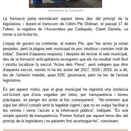
Ajuntament de Cadaqués
La formació porta reivindicant aquest tema des del principi de la
legislatura, i durant el transcurs de l’últim Ple Ordinari, el passat 17 de
Febrer, la regidora de l’Assemblea per Cadaqués, Claret Daniela, va
tornar a sol·licitar-ho.
L’equip de govern va contestar, al mateix Ple, que “les actes ja estan
penjades, però la pàgina web municipal és poc intuïtiva i consten molt de
trobar”. Davant d’aquesta resposta, i després de revisar el web municipal,
des de la formació anticapitalista asseguren que els ha resultat molt fàcil
i intuïtiu localitzar la secció “Actes dels Plens”, però indiquen que dins
d’aquesta secció, només hi ha les actes del 2017, 2018 i 2019, és a dir,
les de l’anterior mandat, quan ERC governava, però no les de l’actual
legislatura.
És per aquest motiu, que el grup municipal ha registrat una instància
sol·licitant que d’una vegades per totes, per transparència i bones
pràctiques, es pengin les actes al lloc corresponent . “No entenem que
sigui tan difícil complir amb la legalitat vigent i que no es vulgui facilitar a
les veïnes i veïns l’accés a la informació pública”, indiquen. “És una
simple qüestió de transparència. Portem lluitant per aquest tema des del
principi de la legislatura i no pararem fins aconseguir-ho”, conclouen.