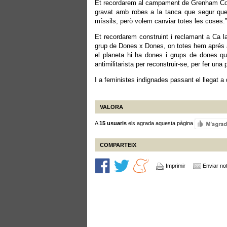
Et recordarem al campament de Grenham Commo
gravat amb robes a la tanca que segur qu
míssils, però volem canviar totes les coses.”
Et recordarem construint i reclamant a Ca la
grup de Dones x Dones, on totes hem aprés a
el planeta hi ha dones i grups de dones qu
antimilitarista per reconstruir-se, per fer un
I a feministes indignades passant el llegat a
VALORA
A
15 usuaris
els agrada aquesta pàgina
COMPARTEIX
Imprimir
Enviar not