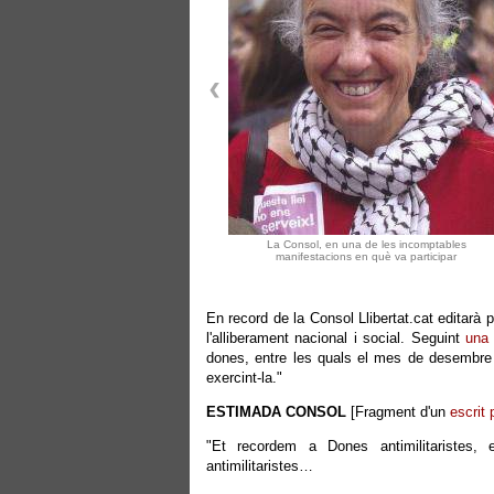
La Consol, en una de les incomptables
manifestacions en què va participar
En record de la Consol Llibertat.cat editarà
l'alliberament nacional i social. Seguint
una 
dones, entre les quals el mes de desembre 
exercint-la."
ESTIMADA CONSOL
[Fragment d'un
escrit 
"Et recordem a Dones antimilitaristes,
antimilitaristes…