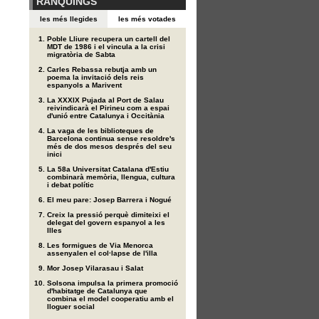
RÀNQUINGS
les més llegides
les més votades
Poble Lliure recupera un cartell del
MDT de 1986 i el vincula a la crisi
migratòria de Sabta
Carles Rebassa rebutja amb un
poema la invitació dels reis
espanyols a Marivent
La XXXIX Pujada al Port de Salau
reivindicarà el Pirineu com a espai
d'unió entre Catalunya i Occitània
La vaga de les biblioteques de
Barcelona continua sense resoldre's
més de dos mesos després del seu
inici
La 58a Universitat Catalana d'Estiu
combinarà memòria, llengua, cultura
i debat polític
El meu pare: Josep Barrera i Nogué
Creix la pressió perquè dimiteixi el
delegat del govern espanyol a les
Illes
Les formigues de Via Menorca
assenyalen el col·lapse de l'illa
Mor Josep Vilarasau i Salat
Solsona impulsa la primera promoció
d'habitatge de Catalunya que
combina el model cooperatiu amb el
lloguer social