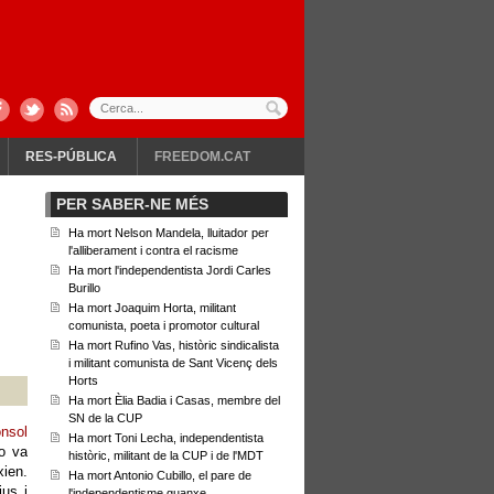
RES-PÚBLICA
FREEDOM.CAT
PER SABER-NE MÉS
Ha mort Nelson Mandela, lluitador per
l'alliberament i contra el racisme
Ha mort l'independentista Jordi Carles
Burillo
Ha mort Joaquim Horta, militant
comunista, poeta i promotor cultural
Ha mort Rufino Vas, històric sindicalista
i militant comunista de Sant Vicenç dels
Horts
Ha mort Èlia Badia i Casas, membre del
SN de la CUP
nsol
Ha mort Toni Lecha, independentista
no va
històric, militant de la CUP i de l'MDT
ien.
Ha mort Antonio Cubillo, el pare de
ius i
l'independentisme guanxe