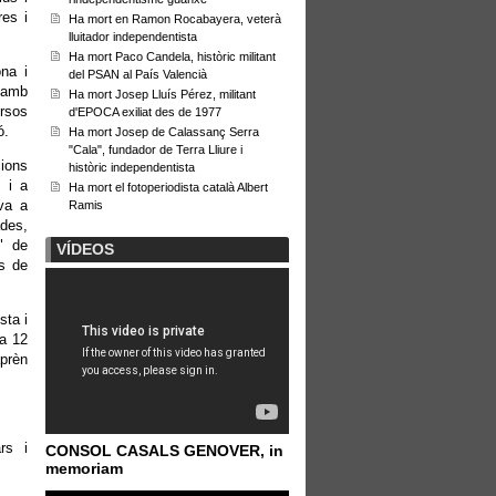
res i
Ha mort en Ramon Rocabayera, veterà
lluitador independentista
Ha mort Paco Candela, històric militant
na i
del PSAN al País Valencià
, amb
Ha mort Josep Lluís Pérez, militant
ursos
d'EPOCA exiliat des de 1977
ó.
Ha mort Josep de Calassanç Serra
"Cala", fundador de Terra Lliure i
ions
històric independentista
 i a
Ha mort el fotoperiodista català Albert
iva a
Ramis
des,
" de
VÍDEOS
ls de
sta i
 a 12
aprèn
rs i
CONSOL CASALS GENOVER, in
memoriam