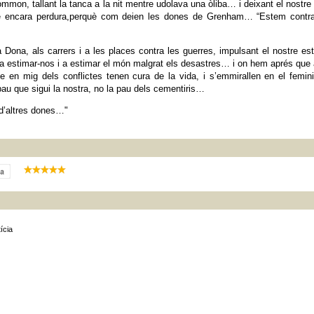
n, tallant la tanca a la nit mentre udolava una òliba… i deixant el nostr
e encara perdura,perquè com deien les dones de Grenham… “Estem contra
 Dona, als carrers i a les places contra les guerres, impulsant el nostre es
 estimar-nos i a estimar el món malgrat els desastres… i on hem aprés que 
e en mig dels conflictes tenen cura de la vida, i s’emmirallen en el femi
a pau que sigui la nostra, no la pau dels cementiris…
 d’altres dones…"
ícia