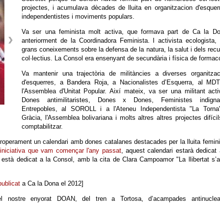
projectes, i acumulava dècades de lluita en organitzacion d'esquer
independentistes i moviments populars.
Va ser una feminista molt activa, que formava part de Ca la Do
anteriorment de la Coordinadora Feminista. I activista ecologista
grans coneixements sobre la defensa de la natura, la salut i dels rec
col·lectius. La Consol era ensenyant de secundària i física de formac
Va mantenir una trajectòria de militàncies a diverses organitzac
d'esquerres, a Bandera Roja, a Nacionalistes d’Esquerra, al MDT
l'Assemblea d'Unitat Popular. Així mateix, va ser una militant act
Dones antimilitaristes, Dones x Dones, Feministes indigna
Entrepobles, al SOROLL i a l'Ateneu Independentista "La Torna
Gràcia, l'Assemblea bolivariana i molts altres altres projectes difíci
comptabilitzar.
 properament un calendari amb dones catalanes destacades per la lluita femini
iniciativa que vam començar l'any passat
, aquest calendari estarà dedicat
està dedicat a la Consol, amb la cita de Clara Campoamor "La llibertat s’
publicat
a Ca la Dona el 2012]
 el nostre enyorat DOAN, del tren a Tortosa, d’acampades antinuclea