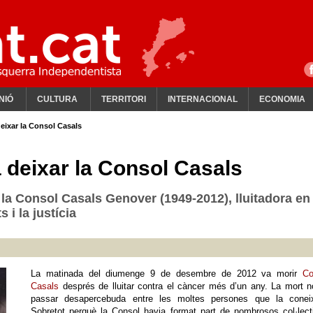
NIÓ
CULTURA
TERRITORI
INTERNACIONAL
ECONOMIA
eixar la Consol Casals
 deixar la Consol Casals
 la Consol Casals Genover (1949-2012), lluitadora en
s i la justícia
La matinada del diumenge 9 de desembre de 2012 va morir
Co
Casals
després de lluitar contra el càncer més d’un any. La mort 
passar desapercebuda entre les moltes persones que la coneix
Sobretot perquè la Consol havia format part de nombrosos col·lect