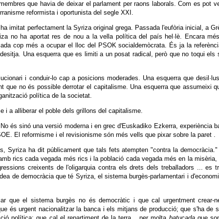
 membres que havia de deixar el parlament per raons laborals. Com es pot v
erranisme reformista i oportunista del segle XXI.
 ha imitat perfectament la Syriza original grega. Passada l'eufòria inicial, a Gr
riza no ha aportat res de nou a la vella política del país hel·lè. Encara mé
cada cop més a ocupar el lloc del PSOK socialdemòcrata. És ja la referènc
a desitja. Una esquerra que es limiti a un posat radical, però que no toqui els
ucionari i conduir-lo cap a posicions moderades. Una esquerra que desil·lus
nt que no és possible derrotar el capitalisme. Una esquerra que assumeixi q
anització política de la societat.
 i a alliberar el poble dels grillons del capitalisme.
. No és sinó una versió moderna i en grec d'Euskadiko Ezkerra, experiència 
. El reformisme i el revisionisme són més vells que pixar sobre la paret .
s, Syriza ha dit públicament que tals fets atempten "contra la democràcia."
, amb rics cada vegada més rics i la població cada vegada més en la misèria
sions creixents de l'oligarquia contra els drets dels treballadors ... es t
idea de democràcia que té Syriza, el sistema burgès-parlamentari i d'econom
 clar que el sistema burgès no és democràtic i que cal urgentment crear-
ue és urgent nacionalitzar la banca i els mitjans de producció; que s'ha de s
ció política; que cal el repartiment de la terra... per molta
batucada
que son