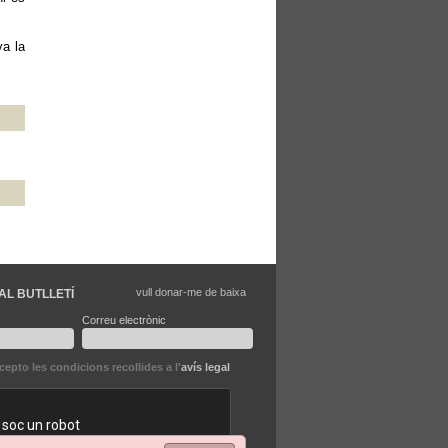
ya la
vull donar-me de baixa
AL BUTLLETÍ
Correu electrònic
ccepto les condicions recollides a l'
avís legal