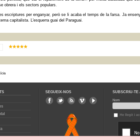
se obrera i els sectors populars.
s escriptures per enganyar, però se li acaba el temps de la farsa. Ja ensen
tema capitalista. L'esquerra guai del Paraguai.
ícia
TS
SEGUEIX-NOS
SUBSCRIU-TE 
Nom
es
tal
He llegit i a
ra