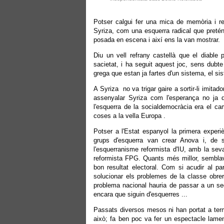
Potser calgui fer una mica de memòria i r
Syriza, com una esquerra radical que pretén
posada en escena i així ens la van mostrar.
Diu un vell refrany castellà que el diable 
sacietat, i ha seguit aquest joc, sens dubte
grega que estan ja fartes d'un sistema, el sis
A Syriza no va trigar gaire a sortir-li imita
assenyalar Syriza com l'esperança no ja d
l'esquerra de la socialdemocràcia era el ca
coses a la vella Europa .
Potser a l'Estat espanyol la primera exper
grups d'esquerra van crear Anova i, de 
l'esquerranisme reformista d'IU, amb la se
reformista FPG. Quants més millor, sembla
bon resultat electoral. Com si acudir al p
solucionar els problemes de la classe obrer
problema nacional hauria de passar a un se
encara que siguin d'esquerres ...
Passats diversos mesos ni han portat a terme
això; fa ben poc va fer un espectacle lame