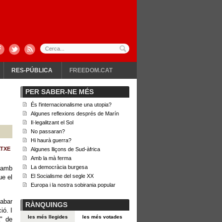
RES-PÚBLICA
FREEDOM.CAT
PER SABER-NE MÉS
És l'internacionalisme una utopia?
Algunes reflexions després de Marín
Il·legalitzant el Sol
No passaran?
Hi haurà guerra?
TXE
Algunes lliçons de Sud-àfrica
Amb la mà ferma
La democràcia burgesa
 amb
El Socialisme del segle XX
ue el
Europa i la nostra sobirania popular
cabar
RÀNQUINGS
ió. I
les més llegides
les més votades
a" de