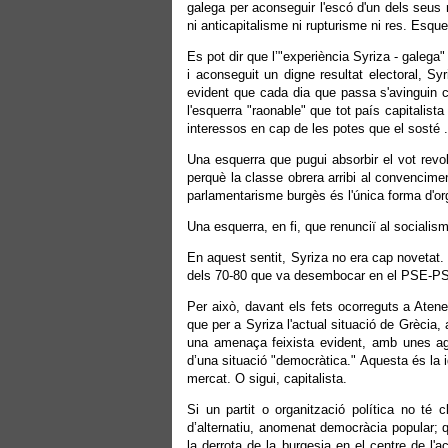
galega per aconseguir l'escó d'un dels seus
ni anticapitalisme ni rupturisme ni res. Esqu
Es pot dir que l’"experiència Syriza - galega"
i aconseguit un digne resultat electoral, Sy
evident que cada dia que passa s'avinguin 
l'esquerra "raonable" que tot país capitalist
interessos en cap de les potes que el sosté .
Una esquerra que pugui absorbir el vot revol
perquè la classe obrera arribi al convencime
parlamentarisme burgès és l'única forma d'org
Una esquerra, en fi, que renunciï al socialisme
En aquest sentit, Syriza no era cap novetat
dels 70-80 que va desembocar en el PSE-PSOE
Per això, davant els fets ocorreguts a Atene
que per a Syriza l'actual situació de Grècia
una amenaça feixista evident, amb unes agres
d’una situació "democràtica." Aquesta és la 
mercat. O sigui, capitalista.
Si un partit o organització política no té
d’alternatiu, anomenat democràcia popular; q
la derrota de la burgesia en el centre de l'ac