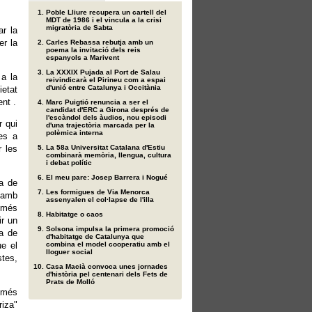
Poble Lliure recupera un cartell del
MDT de 1986 i el vincula a la crisi
migratòria de Sabta
r la
er la
Carles Rebassa rebutja amb un
poema la invitació dels reis
espanyols a Marivent
La XXXIX Pujada al Port de Salau
 a la
reivindicarà el Pirineu com a espai
d'unió entre Catalunya i Occitània
ietat
ent .
Marc Puigtió renuncia a ser el
candidat d'ERC a Girona després de
l'escàndol dels àudios, nou episodi
r qui
d'una trajectòria marcada per la
polèmica interna
es a
r les
La 58a Universitat Catalana d'Estiu
combinarà memòria, llengua, cultura
i debat polític
El meu pare: Josep Barrera i Nogué
ma de
Les formigues de Via Menorca
 amb
assenyalen el col·lapse de l'illa
a més
Habitatge o caos
r un
Solsona impulsa la primera promoció
ra de
d'habitatge de Catalunya que
ue el
combina el model cooperatiu amb el
lloguer social
stes,
Casa Macià convoca unes jornades
d'història pel centenari dels Fets de
Prats de Molló
només
riza"