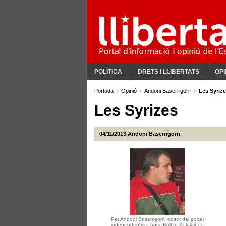
POLÍTICA
DRETS I LLIBERTATS
OPI
Portada
Opinió
Andoni Baserrigorri
Les Syriz
Les Syrizes
04/11/2013
Andoni Baserrigorri
Per Andoni Baserrigorri, editor del portal
independentista basc Boltxe Kolektiboa