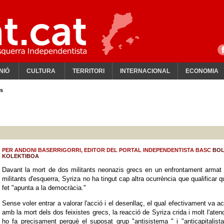
NIÓ
CULTURA
TERRITORI
INTERNACIONAL
ECONOMIA
es
PER ANDONI BASERRIGORRI, EDITOR DEL PORTAL INDEPENDENTISTA BASC
BOL
KOLEKTIBOA
Davant la mort de dos militants neonazis grecs en un enfrontament armat
militants d'esquerra, Syriza no ha tingut cap altra ocurrència que qualificar q
fet "apunta a la democràcia."
Sense voler entrar a valorar l'acció i el desenllaç, el qual efectivament va a
amb la mort dels dos feixistes grecs, la reacció de Syriza crida i molt l'atenc
ho fa precisament perquè el suposat grup "antisistema " i "anticapitalist