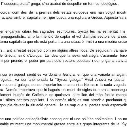
l’"esquerra plural" grega, s'ha acabat de despullar en termes ideològics .
ecordar com des de la premsa dels estats europeus ens han volgut mostra
 acabar amb el capitalisme i que busca una ruptura a Grècia. Aquesta va s
per enganyar citarà les sagrades escriptures. Syriza les ha esmentat fins
 propagandístic, amb la intenció de captar el vot d'amplis sectors de la soc
tema capitalista que els està portant a una situació límit i a una misèria creix
dors. Tant a l'estat espanyol com en alguns altres llocs. De seguida hi va have
e Grècia, sinó d'Europa. La idea que la seva estratègia d'acumular forc
mí per prendre el poder per part dels sectors populars i començar a canvia
iència en aquest sentit es va donar a Galícia, en què una variada amalga
seguida, va ser anomenada la "Syriza galega.” Aviat Anova va pactar
va sucursal galega, sense importar-los massa ni a Beiras o la cada vegad
va. Només importava que hi hagués un munt de sigles de cara a aconsegui
arlament burgès de Galícia o de qualsevol altre lloc del món fos la mane
a i altres sectors populars. I no només això; es van atrevir a proclamar q
gon pla davant la situació general. Ja se sap que si pactes amb espanyoli
 una política anticapitalista conseqüent ni una política sobiranista. I no 
ntable muntant una monumental gresca entre els grups integrants de la "Sy