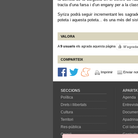
tracta d’una farsa i d’un engany per a la clas
Syriza podrà seguir incrementant les sagrade
poteta i aquesta poteta... és una més del sis
VALORA
A
9 usuaris
els agrada aquesta pàgina
COMPARTEIX
Imprimir
Enviar not
SECCIONS
APARTA
Política
Agenda
Drets i llibertats
Entrevist
Cultura
Documen
Territori
Apadrina
Res-pública
Col·labo
Opinió
Contacte