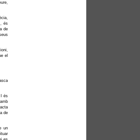
eure,
ècia,
s, és
ia de
 seus
ioni,
ue el
basca
 I és
, amb
racta
ia de
ne un
ituar
i es