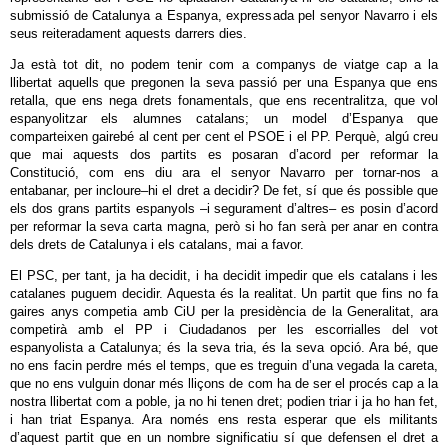
submissió de Catalunya a Espanya, expressada pel senyor Navarro i els
seus reiteradament aquests darrers dies.
Ja està tot dit, no podem tenir com a companys de viatge cap a la
llibertat aquells que pregonen la seva passió per una Espanya que ens
retalla, que ens nega drets fonamentals, que ens recentralitza, que vol
espanyolitzar els alumnes catalans; un model d’Espanya que
comparteixen gairebé al cent per cent el PSOE i el PP. Perquè, algú creu
que mai aquests dos partits es posaran d’acord per reformar la
Constitució, com ens diu ara el senyor Navarro per tornar-nos a
entabanar, per incloure–hi el dret a decidir? De fet, sí que és possible que
els dos grans partits espanyols –i segurament d’altres– es posin d’acord
per reformar la seva carta magna, però si ho fan serà per anar en contra
dels drets de Catalunya i els catalans, mai a favor.
El PSC, per tant, ja ha decidit, i ha decidit impedir que els catalans i les
catalanes puguem decidir. Aquesta és la realitat. Un partit que fins no fa
gaires anys competia amb CiU per la presidència de la Generalitat, ara
competirà amb el PP i Ciudadanos per les escorrialles del vot
espanyolista a Catalunya; és la seva tria, és la seva opció. Ara bé, que
no ens facin perdre més el temps, que es treguin d’una vegada la careta,
que no ens vulguin donar més lliçons de com ha de ser el procés cap a la
nostra llibertat com a poble, ja no hi tenen dret; podien triar i ja ho han fet,
i han triat Espanya. Ara només ens resta esperar que els militants
d’aquest partit que en un nombre significatiu sí que defensen el dret a