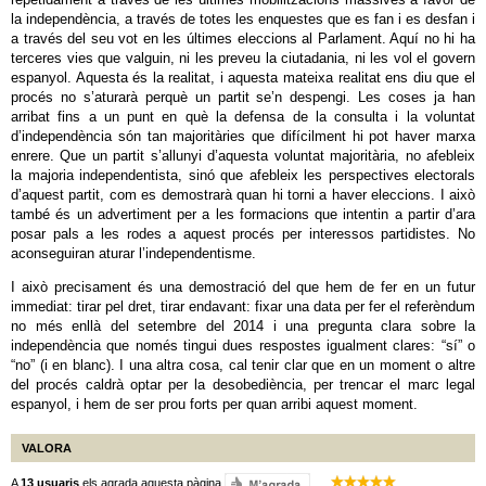
la independència, a través de totes les enquestes que es fan i es desfan i
a través del seu vot en les últimes eleccions al Parlament. Aquí no hi ha
terceres vies que valguin, ni les preveu la ciutadania, ni les vol el govern
espanyol. Aquesta és la realitat, i aquesta mateixa realitat ens diu que el
procés no s’aturarà perquè un partit se’n despengi. Les coses ja han
arribat fins a un punt en què la defensa de la consulta i la voluntat
d’independència són tan majoritàries que difícilment hi pot haver marxa
enrere. Que un partit s’allunyi d’aquesta voluntat majoritària, no afebleix
la majoria independentista, sinó que afebleix les perspectives electorals
d’aquest partit, com es demostrarà quan hi torni a haver eleccions. I això
també és un advertiment per a les formacions que intentin a partir d’ara
posar pals a les rodes a aquest procés per interessos partidistes. No
aconseguiran aturar l’independentisme.
I això precisament és una demostració del que hem de fer en un futur
immediat: tirar pel dret, tirar endavant: fixar una data per fer el referèndum
no més enllà del setembre del 2014 i una pregunta clara sobre la
independència que només tingui dues respostes igualment clares: “sí” o
“no” (i en blanc). I una altra cosa, cal tenir clar que en un moment o altre
del procés caldrà optar per la desobediència, per trencar el marc legal
espanyol, i hem de ser prou forts per quan arribi aquest moment.
VALORA
A
13 usuaris
els agrada aquesta pàgina