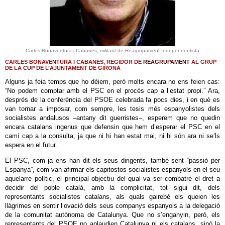
Carles Bonaventura i Cabanes, militant de Reagrupament Independentista
CARLES BONAVENTURA I CABANES, REGIDOR DE
REAGRUPAMENT
AL GRUP
DE LA
CUP
DE L’AJUNTAMENT DE GIRONA
Alguns ja feia temps que ho dèiem, però molts encara no ens feien cas:
“No podem comptar amb el PSC en el procés cap a l’estat propi.” Ara,
després de la conferència del PSOE celebrada fa pocs dies, i en què es
van tornar a imposar, com sempre, les tesis més espanyolistes dels
socialistes andalusos –antany dit guerristes–, esperem que no quedin
encara catalans ingenus que defensin que hem d’esperar el PSC en el
camí cap a la consulta, ja que ni hi han estat mai, ni hi són ara ni se’ls
espera en el futur.
El PSC, com ja ens han dit els seus dirigents, també sent “passió per
Espanya”, com van afirmar els capitostos socialistes espanyols en el seu
aquelarre polític, el principal objectiu del qual va ser combatre el dret a
decidir del poble català, amb la complicitat, tot sigui dit, dels
representants socialistes catalans, als quals gairebé els queien les
llàgrimes en sentir l’ovació dels seus companys espanyols a la delegació
de la comunitat autònoma de Catalunya. Que no s’enganyin, però, els
representants del PSOE no aplaudien Catalunya ni els catalans, sinó la