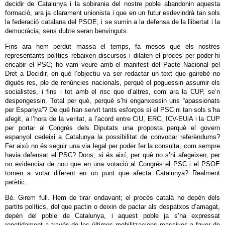
decidir de Catalunya i la sobirania del nostre poble abandonin aquesta
formació, ara ja clarament unionista i que en un futur esdevindrà tan sols
la federació catalana del PSOE, i se sumin a la defensa de la llibertat i la
democràcia; sens dubte seran benvinguts.
Fins ara hem perdut massa el temps, fa mesos que els nostres
representants polítics rebaixen discursos i dilaten el procés per poder-hi
encabir el PSC; ho vam veure amb el manifest del Pacte Nacional pel
Dret a Decidir, en què l’objectiu va ser redactar un text que gairebé no
digués res, ple de renúncies nacionals, perquè el poguessin assumir els
socialistes, i fins i tot amb el risc que d’altres, com ara la CUP, se’n
despengessin. Total per què, perquè s’hi enganxessin uns “apassionats
per Espanya”? De què han servit tants esforços si el PSC ni tan sols s’ha
afegit, a l’hora de la veritat, a l’acord entre CiU, ERC, ICV-EUiA i la CUP
per portar al Congrés dels Diputats una proposta perquè el govern
espanyol cedeixi a Catalunya la possibilitat de convocar referèndums?
Fer això no és seguir una via legal per poder fer la consulta, com sempre
havia defensat el PSC? Dons, si és així, per què no s’hi afegeixen, per
no evidenciar de nou que en una votació al Congrés el PSC i el PSOE
tornen a votar diferent en un punt que afecta Catalunya? Realment
patètic.
Bé. Girem full. Hem de tirar endavant; el procés català no depèn dels
partits polítics, del que pactin o deixin de pactar als despatxos d’amagat,
depèn del poble de Catalunya, i aquest poble ja s’ha expressat
repetidament a través de les últimes mobilitzacions massives a favor de