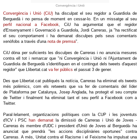
Convergència i Unió
Convergència i Unió (CiU)
ha disculpat el seu regidor a Guardiola de
Berguedà i no pensa de moment en cessar-lo. En un missatge al seu
perfil nacional a Facebook
, CiU ha argumentat que el regidor
d'Ensenyament i Governació a Guardiola, Jordi Carreras, ja "ha rectificat
el seu comportament i ha demanat disculpes pels seus comentaris
xenòfobs a través d'una
nota de premsa
".
CiU dóna per suficients les disculpes de Carreras i no anuncia mesures
contra ell tot i remarcar que "ni Convergència i Unió ni l'Ajuntament de
Guardiola de Berguedà s'identifiquen en el contingut dels tweets d'aquest
regidor" que Llibertat.cat
va fer públics
el passat 3 de gener.
Des que Llibertat.cat publiqués la notícia, Carreras ha eliminat els tweets
més polèmics, com els retweets que va fer de comentaris del líder
de Plataforma per Catalunya, Josep Anglada, ha protegit el seu compte
de Twitter i finalment ha eliminat tant el seu perfil a Facebook com a
Twitter.
Paral·lelament, organtizacions polítiques com la CUP i les joventuts
d'ICV i PSC
han demanat
la dimissió de Carreras i Unió de Joves -
Carreras és membre d'UDC i president d'Unió de Joves al Berguedà- ha
anunciat que prendrà "les accions disciplinàries oportunes" contra
Carreras. A més, Unitat contra el Racisme i el Feixisme ha impulsat una