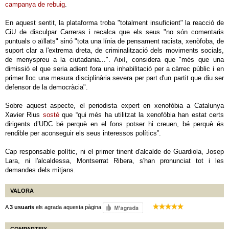
campanya de rebuig
.
En aquest sentit, la plataforma troba "totalment insuficient" la reacció de
CiU de disculpar Carreras i recalca que els seus "no són comentaris
puntuals o aïllats" sinó "tota una línia de pensament racista, xenòfoba, de
suport clar a l'extrema dreta, de criminalització dels moviments socials,
de menyspreu a la ciutadania...". Així, considera que "més que una
dimissió el que seria adient fora una inhabilitació per a càrrec públic i en
primer lloc una mesura disciplinària severa per part d'un partit que diu ser
defensor de la democràcia".
Sobre aquest aspecte, el periodista expert en xenofòbia a Catalunya
Xavier Rius
sosté
que “qui més ha utilitzat la xenofòbia han estat certs
dirigents d’UDC bé perquè en el fons potser hi creuen, bé perquè és
rendible per aconseguir els seus interessos polítics”.
Cap responsable polític, ni el primer tinent d'alcalde de Guardiola, Josep
Lara, ni l'alcaldessa, Montserrat Ribera, s'han pronunciat tot i les
demandes dels mitjans.
VALORA
A
3 usuaris
els agrada aquesta pàgina