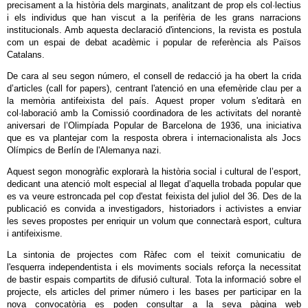
precisament a la història dels marginats, analitzant de prop els col·lectius
i els individus que han viscut a la perifèria de les grans narracions
institucionals. Amb aquesta declaració d'intencions, la revista es postula
com un espai de debat acadèmic i popular de referència als Països
Catalans.
De cara al seu segon número, el consell de redacció ja ha obert la crida
d’articles (call for papers), centrant l'atenció en una efemèride clau per a
la memòria antifeixista del país. Aquest proper volum s'editarà en
col·laboració amb la Comissió coordinadora de les activitats del norantè
aniversari de l’Olimpíada Popular de Barcelona de 1936, una iniciativa
que es va plantejar com la resposta obrera i internacionalista als Jocs
Olímpics de Berlín de l'Alemanya nazi.
Aquest segon monogràfic explorarà la història social i cultural de l’esport,
dedicant una atenció molt especial al llegat d’aquella trobada popular que
es va veure estroncada pel cop d'estat feixista del juliol del 36. Des de la
publicació es convida a investigadors, historiadors i activistes a enviar
les seves propostes per enriquir un volum que connectarà esport, cultura
i antifeixisme.
La sintonia de projectes com Ràfec com el teixit comunicatiu de
l'esquerra independentista i els moviments socials reforça la necessitat
de bastir espais compartits de difusió cultural. Tota la informació sobre el
projecte, els articles del primer número i les bases per participar en la
nova convocatòria es poden consultar a la seva pàgina web