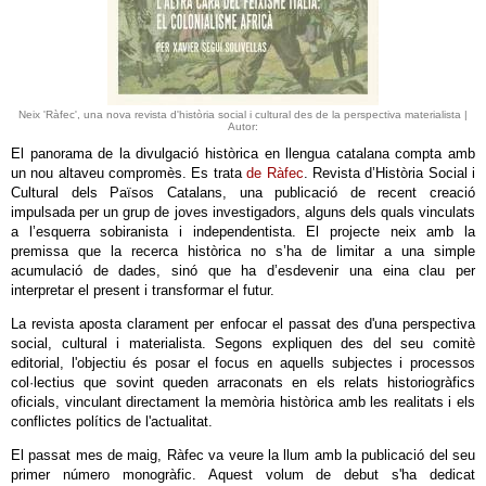
Neix 'Ràfec', una nova revista d'història social i cultural des de la perspectiva materialista |
Autor:
El panorama de la divulgació històrica en llengua catalana compta amb
un nou altaveu compromès. Es trata
de Ràfec
. Revista d’Història Social i
Cultural dels Països Catalans, una publicació de recent creació
impulsada per un grup de joves investigadors, alguns dels quals vinculats
a l’esquerra sobiranista i independentista. El projecte neix amb la
premissa que la recerca històrica no s’ha de limitar a una simple
acumulació de dades, sinó que ha d’esdevenir una eina clau per
interpretar el present i transformar el futur.
La revista aposta clarament per enfocar el passat des d'una perspectiva
social, cultural i materialista. Segons expliquen des del seu comitè
editorial, l'objectiu és posar el focus en aquells subjectes i processos
col·lectius que sovint queden arraconats en els relats historiogràfics
oficials, vinculant directament la memòria històrica amb les realitats i els
conflictes polítics de l'actualitat.
El passat mes de maig, Ràfec va veure la llum amb la publicació del seu
primer número monogràfic. Aquest volum de debut s'ha dedicat