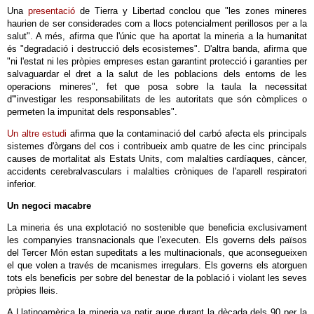
Una
presentació
de Tierra y Libertad conclou que "les zones mineres
haurien de ser considerades com a llocs potencialment perillosos per a la
salut". A més, afirma que l'únic que ha aportat la mineria a la humanitat
és "degradació i destrucció dels ecosistemes". D'altra banda, afirma que
"ni l'estat ni les pròpies empreses estan garantint protecció i garanties per
salvaguardar el dret a la salut de les poblacions dels entorns de les
operacions mineres", fet que posa sobre la taula la necessitat
d'"investigar les responsabilitats de les autoritats que són còmplices o
permeten la impunitat dels responsables".
Un altre estudi
afirma que la contaminació del carbó afecta els principals
sistemes d'òrgans del cos i contribueix amb quatre de les cinc principals
causes de mortalitat als Estats Units, com malalties cardíaques, càncer,
accidents cerebralvasculars i malalties cròniques de l'aparell respiratori
inferior.
Un negoci macabre
La mineria és una explotació no sostenible que beneficia exclusivament
les companyies transnacionals que l'executen. Els governs dels països
del Tercer Món estan supeditats a les multinacionals, que aconsegueixen
el que volen a través de mcanismes irregulars. Els governs els atorguen
tots els beneficis per sobre del benestar de la població i violant les seves
pròpies lleis.
A Llatinoamèrica la mineria va patir auge durant la dècada dels 90 per la