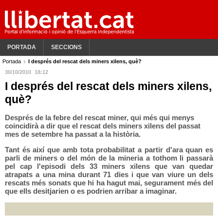
PORTADA
SECCIONS
Portada
I després del rescat dels miners xilens, què?
30/10/2010
18:12
I després del rescat dels miners xilens,
què?
Després de la febre del rescat miner, qui més qui menys
coincidirà a dir que el rescat dels miners xilens del passat
mes de setembre ha passat a la història.
Tant és així que amb tota probabilitat a partir d'ara quan es
parli de miners o del món de la mineria a tothom li passarà
pel cap l'episodi dels 33 miners xilens que van quedar
atrapats a una mina durant 71 dies i que van viure un dels
rescats més sonats que hi ha hagut mai, segurament més del
que ells desitjarien o es podrien arribar a imaginar.