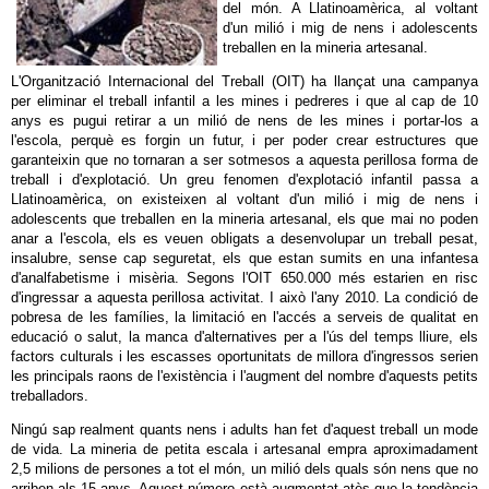
del món. A Llatinoamèrica, al voltant
d'un milió i mig de nens i adolescents
treballen en la mineria artesanal.
L'Organització Internacional del Treball (OIT) ha llançat una campanya
per eliminar el treball infantil a les mines i pedreres i que al cap de 10
anys es pugui retirar a un milió de nens de les mines i portar-los a
l'escola, perquè es forgin un futur, i per poder crear estructures que
garanteixin que no tornaran a ser sotmesos a aquesta perillosa forma de
treball i d'explotació. Un greu fenomen d'explotació infantil passa a
Llatinoamèrica, on existeixen al voltant d'un milió i mig de nens i
adolescents que treballen en la mineria artesanal, els que mai no poden
anar a l'escola, els es veuen obligats a desenvolupar un treball pesat,
insalubre, sense cap seguretat, els que estan sumits en una infantesa
d'analfabetisme i misèria. Segons l'OIT 650.000 més estarien en risc
d'ingressar a aquesta perillosa activitat. I això l'any 2010. La condició de
pobresa de les famílies, la limitació en l'accés a serveis de qualitat en
educació o salut, la manca d'alternatives per a l'ús del temps lliure, els
factors culturals i les escasses oportunitats de millora d'ingressos serien
les principals raons de l'existència i l'augment del nombre d'aquests petits
treballadors.
Ningú sap realment quants nens i adults han fet d'aquest treball un mode
de vida. La mineria de petita escala i artesanal empra aproximadament
2,5 milions de persones a tot el món, un milió dels quals són nens que no
arriben als 15 anys. Aquest número està augmentat atès que la tendència