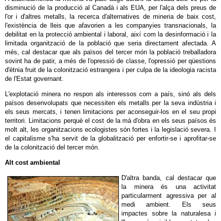
disminució de la producció al Canadà i als EUA, per l'alça dels preus de
l'or i d'altres metalls, la recerca d'alternatives de mineria de baix cost,
l'existència de lleis que afavorien a les companyies transnacionals, la
debilitat en la protecció ambiental i laboral, així com la desinformació i la
limitada organització de la població que seria directament afectada. A
més, cal destacar que als països del tercer món la població treballadora
sovint ha de patir, a més de l'opressió de classe, l'opressió per qüestions
d'ètnia fruit de la colonització estrangera i per culpa de la ideologia racista
de l'Estat governant.
L'explotació minera no respon als interessos com a país, sinó als dels
països desenvolupats que necessiten els metalls per la seva indústria i
els seus mercats, i tenen limitacions per aconseguir-los en el seu propi
territori. Limitacions perquè el cost de la mà d'obra en els seus països és
molt alt, les organitzacions ecologistes són fortes i la legislació severa. I
el capitalisme s'ha servit de la globalització per enfortir-se i aprofitar-se
de la colonització del tercer món.
Alt cost ambiental
D'altra banda, cal destacar que
la minera és una activitat
particularment agressiva per al
medi ambient. Els seus
impactes sobre la naturalesa i