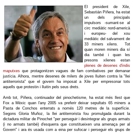
El president de Xile,
Sebastián Piñera, ha estat
un dels principals
impulsors -sumant-se al
circ mediàtic nord-americà
i europeu- del xou
mediàtic del salvament de
33 miners xilens. Tot
quan moren miners dia sí
dia també i quan les
presons xilenes estan
plenes de desenes d'indis
maputxes
que protagonitzen vagues de fam combatives per demanar
justícia. Alhora, mentre desenes de milers de joves lluiten contra la "llei
antiterrorista" que el govern ha imposat a Xile per empresonar tots
aquells que protestin i lluitin pels seus drets.
Amb tot, Piñera, continuador del pinochetisme, ha estat més llest que
Fox a Mèxic quan l'any 2005 va preferir deixar sepultats 65 miners a
Pasta de Conchos enterrats a només 120 metres de la superfície.
Segons Gloria Muñoz, la llei antiterrorista fou promulgada durant la
dictadura militar de Pinochet "per perseguir i desintegrar als grups armats
(i no armats també) d'esquerra que constitueixen una amenaça per al
Govern" i ara és usada com a eina per sufocar i perseguir els grups de