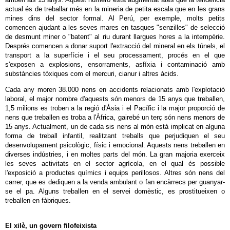
actual és de treballar més en la mineria de petita escala que en les grans
mines dins del sector formal. Al Perú, per exemple, molts petits
comencen ajudant a les seves mares en tasques "senzilles" de selecció
de desmunt miner o "batent" al riu durant llargues hores a la intempèrie.
Després comencen a donar suport l'extracció del mineral en els túnels, el
transport a la superfície i el seu processament, procés en el que
s'exposen a explosions, ensorraments, asfíxia i contaminació amb
substàncies tòxiques com el mercuri, cianur i altres àcids.
Cada any moren 38.000 nens en accidents relacionats amb l'explotació
laboral, el major nombre d'aquests són menors de 15 anys que treballen,
1,5 milions es troben a la regió d'Àsia i el Pacífic i la major proporció de
nens que treballen es troba a l'Àfrica, gairebé un terç són nens menors de
15 anys. Actualment, un de cada sis nens al món està implicat en alguna
forma de treball infantil, realitzant treballs que perjudiquen el seu
desenvolupament psicològic, físic i emocional. Aquests nens treballen en
diverses indústries, i en moltes parts del món. La gran majoria exerceix
les seves activitats en el sector agrícola, en el qual és possible
l'exposició a productes químics i equips perillosos. Altres són nens del
carrer, que es dediquen a la venda ambulant o fan encàrrecs per guanyar-
se el pa. Alguns treballen en el servei domèstic, es prostitueixen o
treballen en fàbriques.
El xilè, un govern filofeixista