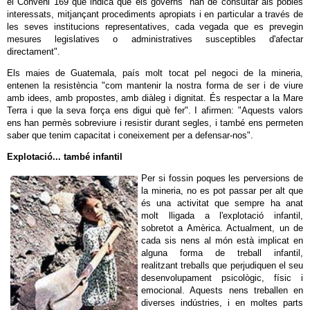
el Conveni 169 que indica que els governs "han de consultar als pobles
interessats, mitjançant procediments apropiats i en particular a través de
les seves institucions representatives, cada vegada que es prevegin
mesures legislatives o administratives susceptibles d'afectar
directament".
Els maies de Guatemala, país molt tocat pel negoci de la mineria,
entenen la resistència "com mantenir la nostra forma de ser i de viure
amb idees, amb propostes, amb diàleg i dignitat. És respectar a la Mare
Terra i que la seva força ens digui què fer". I afirmen: "Aquests valors
ens han permès sobreviure i resistir durant segles, i també ens permeten
saber que tenim capacitat i coneixement per a defensar-nos".
Explotació... també infantil
Per si fossin poques les perversions de
la mineria, no es pot passar per alt que
és una activitat que sempre ha anat
molt lligada a l'explotació infantil,
sobretot a Amèrica. Actualment, un de
cada sis nens al món està implicat en
alguna forma de treball infantil,
realitzant treballs que perjudiquen el seu
desenvolupament psicològic, físic i
emocional. Aquests nens treballen en
diverses indústries, i en moltes parts