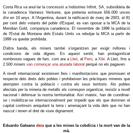
Costa Rica va anul·lar la concessió a Indústries Infinit, SA, subsidiària de
la canadenca Vanness Ventures, que pretenia extreure 656.000 unces
d'or en 10 anys. A l'Argentina, durant la ratificació de març de 2003, el 81
per cent dels votants del poble d'Esquel, es van oposar a la MCA de la
Meridian Gold, companyia canadenca. El novembre de 1998 la població
de l'Estat de Montana dels Estats Units va rebutjar la MCA ia partir de
1999 va quedar prohibida.
D'altra banda, els miners també s'organitzen per exigir millores i
condicions de vida dignes. En aquest sentit, han protagonitzat
nombroses vagues de fam, com ara a
Lleó
, al
Perú
, a
Xile
. A Lleó, fins a
2.500 miners
van començar una aturada laboral
perquè no els pagaven.
A nivell internacional existeixen lleis i manifestacions que promouen el
respecte dels drets dels pobles i prohibeixen les pràctiques mineres que
atempten contra la població i contra els seus territoris. Als pobles
afectats per la mineria de metalls els correspon organitzar, resistir a nivell
nacional i defensar la nostra territorialitat. Així mateix, han de coordinar-
se i mobilitzar-se internacionalment per impedir que els que dominen el
capital continuïn aniquilant la terra i amenaçant la vida dels que no han
nascut i tenen el dret de viure dignament.
Eduardo Galeano
deia
que a les mines la cobdícia i la mort van de la
mà.