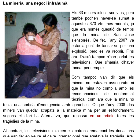
La mineria, una negoci infrahumà
Els 33 miners xilens són vius, però
també podrien haver-se sumat a
aquestes 373 víctimes mortals, ja
que era només qüestió de temps
que la mina de San José
s'ensorrés. De fet, l'any 2007 va
estar a punt de tancar-se per una
explosió, però es va reobrir. Fins
ara. D'això tampoc n'han parlat les
televisions. Que s'hauria d'haver
tancat per sempre.
Com tampoc van dir que els
miners no estaven assegurats ni
que la mina no complia amb les
recomanacions de conformitat
tècnica, com ara que la mina no
tenia una sortida d'emergència amb garanties. O que l'any 2008 dos
miners van quedar atrapats a la mateixa mina per un esfondrament,
segons el diari La Alternativa, que repassa
en un article
totes les
tragèdies de la mina.
Al contrari, les televisions exalcen els patrons remarcant les donacions
que van fer en veure el caire internacional que agafava la tragèdia. Ara,