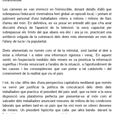
intransferible.
Les càmeres es van immiscir en l'inimiscible, donant detalls d'allò que
sobrepassa l'educació minimalista fent global un episodi local, i portant el
patiment personal d'uns treballadors xilens a milions i milions de llars
d'arreu del món. En definitiva, es va posar en entredit allò que s'ha anat
discutint d'ençà de l'aparició de la televisió: la seva capacitat per
sobrepassar els límits del que abans era ètic i ara ja no, practicant una
exhibició volguda de la vulneració dels drets més elementals en nom de
l'afany de lucre i la popularitat.
Drets elementals no només com el de la intimitat, sinó també el dret a
estar a informat i a rebre una informació rigorosa i veraç. En aquest
sentit, en l'espectacle mediàtic dels miners es va prioritzar la informació
supèrflua i frívola renunciant a l'anàlisi de la situació, a l'aprofundiment de
les causes i les conseqüències que van portar a tal catàstrofe i del
coneixement de la realitat que viu el país.
I tot, és clar, difós des d'una perspectiva capitalista neoliberal que només
va servir per justificar la política de conculcació dels drets dels
treballadors que practica el president del país andí, que va tenir a la seva
disposició una plataforma perfecta per presentar-se al món com el
salvador dels treballadors anunciant mesures de millora de les condicions
laborals que arriben tard en un país que ha vist morir en silenci desenes
de miners. Un president hipòcrita que calla -per altra banda- davant la