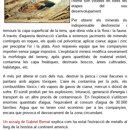
l'home són visibles en totes les
etapes del seu
desenvolupament.
Per obtenir els minerals és
indispensable desforestar i
remoure la capa superficial de la terra, que dóna vida a la flora i la fauna.
A través d'aquesta destrucció s'arriba a extensos jaciments de minerals
continguts en roques, els quals cal polvoritzar, aplicar cianur, aigua i zinc
per precipitar l'or i la plata. Això requereix equips que les companyies
importen sense pagar impostos. L'explotació minera modifica severament
la morfologia del terreny, apila grans quantitats de material estèril,
contamina les capa freàtiques, destrueix boscos, àrees cultivades,
habitatges, etc.
A més pot alterar el curs dels rius, destruir la pesca i crear llacunes o
pantans amb aigües tòxiques. L'aire és contamina per la pols, els
combustibles tòxics i els vapors de gasos de cianur, mercuri o diòxid de
sofre. El soroll produït per les explosions, trituració, generació d'energia i
transport és un altre procés de contaminació. En l'explotació s'utilitzen
enormes quantitats d'aigua, l'equivalent al consum d'aigua de 30.000
famílies. Aigua que no tenen cost econòmic per a les companyies,
encara que provoca el dessecament de la zona circumdant.
Un assaig de Gabriel Bernat
explica com ha estat l'extracció de metalls al
llarg de la història al continent americà.