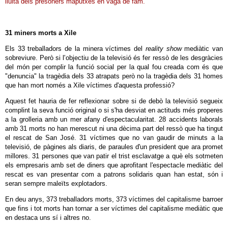
lluita dels presoners maputxes en vaga de fam.
31 miners morts a Xile
Els 33 treballadors de la minera víctimes del
reality show
mediàtic van
sobreviure. Però si l'objectiu de la televisió és fer ressò de les desgràcies
del món per complir la funció social per la qual fou creada com és que
"denuncia" la tragèdia dels 33 atrapats però no la tragèdia dels 31 homes
que han mort només a Xile víctimes d'aquesta professió?
Aquest fet hauria de fer reflexionar sobre si de debò la televisió segueix
complint la seva funció original o si s'ha desviat en actituds més properes
a la grolleria amb un mer afany d'espectacularitat. 28 accidents laborals
amb 31 morts no han merescut ni una dècima part del ressò que ha tingut
el rescat de San José. 31 víctimes que no van gaudir de minuts a la
televisió, de pàgines als diaris, de paraules d'un president que ara promet
millores. 31 persones que van patir el trist esclavatge a què els sotmeten
els empresaris amb set de diners que aprofitant l'espectacle mediàtic del
rescat es van presentar com a patrons solidaris quan han estat, són i
seran sempre maleïts explotadors.
En deu anys, 373 treballadors morts, 373 víctimes del capitalisme barroer
que fins i tot morts han tornar a ser víctimes del capitalisme mediàtic que
en destaca uns sí i altres no.