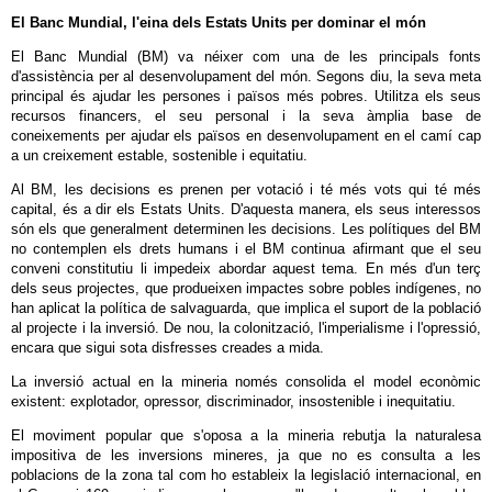
El Banc Mundial, l'eina dels Estats Units per dominar el món
El Banc Mundial (BM) va néixer com una de les principals fonts
d'assistència per al desenvolupament del món. Segons diu, la seva meta
principal és ajudar les persones i països més pobres. Utilitza els seus
recursos financers, el seu personal i la seva àmplia base de
coneixements per ajudar els països en desenvolupament en el camí cap
a un creixement estable, sostenible i equitatiu.
Al BM, les decisions es prenen per votació i té més vots qui té més
capital, és a dir els Estats Units. D'aquesta manera, els seus interessos
són els que generalment determinen les decisions. Les polítiques del BM
no contemplen els drets humans i el BM continua afirmant que el seu
conveni constitutiu li impedeix abordar aquest tema. En més d'un terç
dels seus projectes, que produeixen impactes sobre pobles indígenes, no
han aplicat la política de salvaguarda, que implica el suport de la població
al projecte i la inversió. De nou, la colonització, l'imperialisme i l'opressió,
encara que sigui sota disfresses creades a mida.
La inversió actual en la mineria només consolida el model econòmic
existent: explotador, opressor, discriminador, insostenible i inequitatiu.
El moviment popular que s'oposa a la mineria rebutja la naturalesa
impositiva de les inversions mineres, ja que no es consulta a les
poblacions de la zona tal com ho estableix la legislació internacional, en