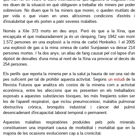
res diuen de la situació en què obligaven a treballar els miners per poder
sobreviure. No diuen que hi ha miners que moren, o queden mutilats de
per vida o que viuen en unes altíssimes condicions d'estrès i
d'insalubritat que els porten a patir severes malalties.
Només a Xile 373 morts en deu anys. Però és que a la Xina, que
encapçala el que malauradament ja és un rànquing, l'any 1942 van morir
1.572 persones en una explosió a la mina de carbó Honkeiko. I el 2005
una explosió de gas a la mina xinesa de carbó Sunjiawan va deixar 214
persones mortes. I fa dos anys, un allau de fang causat pel col·lapse d'un
dipòsit de deixalles d'una mina al nord de la Xina va provocar el decés de
254 persones.
Els perills que reporta la mineria per a la salut ja hauria de ser una raó de
pes suficient per tal de prohibir aquesta activitat. Segons
un estudi
de la
Revista Futuros que analitza els costos de la mineria com a activitat
econòmica, entre les afeccions que es presenten en els treballadors
exposats a aquestes substàncies tòxiques, les més freqüents solen ser
les de l'aparell respiratori, que inclou pneumoconiosi, malaltia pulmonar
obstructiva crònica, bronquitis industrial i càncer del pulmó
desencadenant d'incapacitat laboral temporal o permanent.
Aquestes malalties respiratòries produïdes pels pols minerals
constitueixen una important causa de morbiditat i mortalitat que en la
majoria de les ocasions evolucionen cap a la cronicitat.