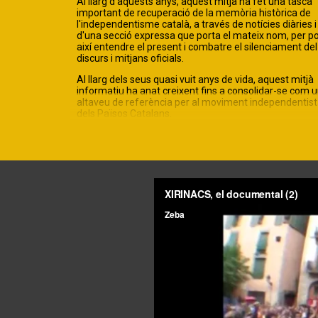
Al llarg d'aquests anys, aquest mitjà ha fet una tasca
important de recuperació de la memòria històrica de
l'independentisme català, a través de notícies diàries i
d'una secció expressa que porta el mateix nom, per p
així entendre el present i combatre el silenciament del
discurs i mitjans oficials.
Al llarg dels seus quasi vuit anys de vida, aquest mitjà
informatiu ha anat creixent fins a consolidar-se com 
altaveu de referència per al moviment independentis
dels Països Catalans.
Fundació Randa
La Fundació Randa promoguda per Lluís Maria Xirinacs
grup d’amics sota el nom de Fundació Tercera Via (19
va prendre el nom de Fundació Randa - Lluís M. Xirina
l'any 1998.
Els objectius de la fundació són la recerca, preservació
ampliació, debat, difusió i creació de noves propostes 
aplicacions relacionades amb l’obra i l’acció pública qu
dugué a terme Xirinacs.
Zeba Produccions
Zeba Produccions és una productora audiovisual que
sempre ha treballat en clau de país, amb la clara volun
de donar a conèixer la història, la cultura o la situació s
de Catalunya i els Països Catalans. Són autors i/o