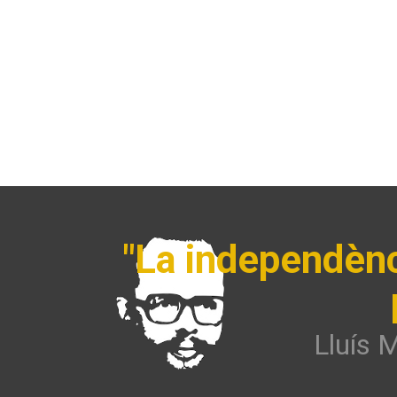
"La independèn
Lluís 