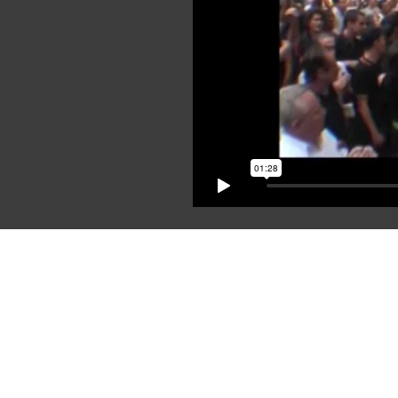
realitzadors dels documentals Terra Lliure, punt final; 
Crida, història d’una resposta; El General Moragues, l’h
oblidat; Sardana, dansa nacional de Catalunya?; Són b
aquests catalans!?; o L’operació Garzón contra
l’independentisme català, entre altres.
També han realitzat el DVD Sempremés dels Brams,
diversos reportatges sobre la Guerra Civil a Olot, Ripoll
Vall de Bianya i el programa per la xarxa de televisions
locals Endansa entre molts altres projectes.