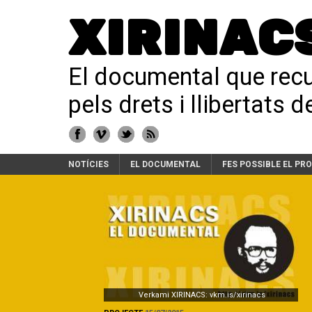
XIRINAC
El documental que recup
pels drets i llibertats 
NOTÍCIES
EL DOCUMENTAL
FES POSSIBLE EL PR
Verkami XIRINACS: vkm.is/xirinacs