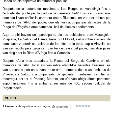
Dasca on els esperava un esmorzar popular.
Després de la lectura del manifest a Les Borges es van dirigir fins a
l'entrada del poble per la part de la carretera N-420, on van hissar una
estelada i van enfilar la carretera cap a Riudoms, on van ser rebuts per
membres de l'ANC del poble, que els van acompanyar als actes de la
Plaça de l'Església amb batucada, ball de diables i parlaments.
Aquí ja s'hi havien unit participants d'altres poblacions com Maspujols,
Vilaplana, La Selva del Camp, Reus o El Morell, i el nombre creixent de
caminants va sortir als voltants de les cinc de la tarda cap a Vinyols, on
van ser rebuts pels gegants i van fer cercavila pel poble, des d'on ja es
van dirigir per la Riera d'Alforja fins a Cambrils.
Després d'una breu aturada a la Plaça del Setge de Cambrils on els
membres de l'ANC local els van rebre oferint-los begudes fresques, es
van adreçar al port on es van trobar amb membres de les assemblees de
Vila-seca i Salou, i acompanyats de gegants i timbalers van fer un
recorregut per tot el Passeig Marítim, on s'hi van afegir altres persones
espontàniament fins a arribar a ser més de 400, segons càlculs de
l'organització.
VALORA
A
4 usuaris
els agrada aquesta pàgina