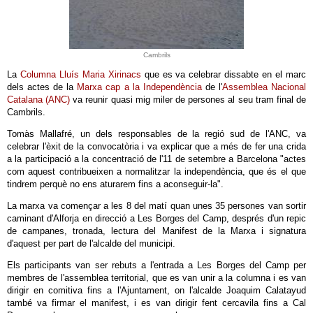
Cambrils
La
Columna Lluís Maria Xirinacs
que es va celebrar dissabte en el marc
dels actes de la
Marxa cap a la Independència
de l'
Assemblea Nacional
Catalana (ANC)
va reunir quasi mig miler de persones al seu tram final de
Cambrils.
Tomàs Mallafré, un dels responsables de la regió sud de l'ANC, va
celebrar l'èxit de la convocatòria i va explicar que a més de fer una crida
a la participació a la concentració de l'11 de setembre a Barcelona "actes
com aquest contribueixen a normalitzar la independència, que és el que
tindrem perquè no ens aturarem fins a aconseguir-la".
La marxa va començar a les 8 del matí quan unes 35 persones van sortir
caminant d'Alforja en direcció a Les Borges del Camp, després d'un repic
de campanes, tronada, lectura del Manifest de la Marxa i signatura
d'aquest per part de l'alcalde del municipi.
Els participants van ser rebuts a l'entrada a Les Borges del Camp per
membres de l'assemblea territorial, que es van unir a la columna i es van
dirigir en comitiva fins a l'Ajuntament, on l'alcalde Joaquim Calatayud
també va firmar el manifest, i es van dirigir fent cercavila fins a Cal