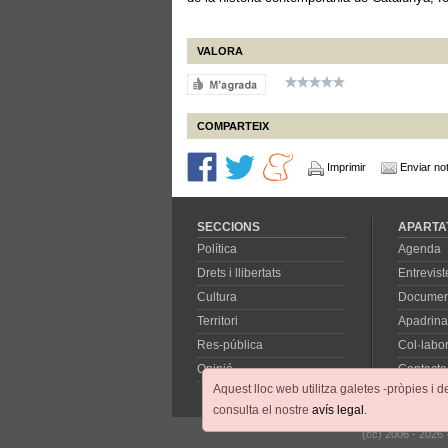
VALORA
COMPARTEIX
Imprimir
Enviar not
SECCIONS
APARTA
Política
Agenda
Drets i llibertats
Entrevist
Cultura
Documen
Territori
Apadrina
Res-pública
Col·labo
Opinió
Contacte
Aquest lloc web utilitza galetes -pròpies i d
consulta el nostre
avís legal
.
(cc) 2006 - 2026 