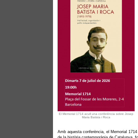
El Memorial 1714 acull una conferència sobre Josep
Maria Batista i Roca
Amb aquesta conferència, el Memorial 1714 co
de la història contemporània de Catalunya, fom