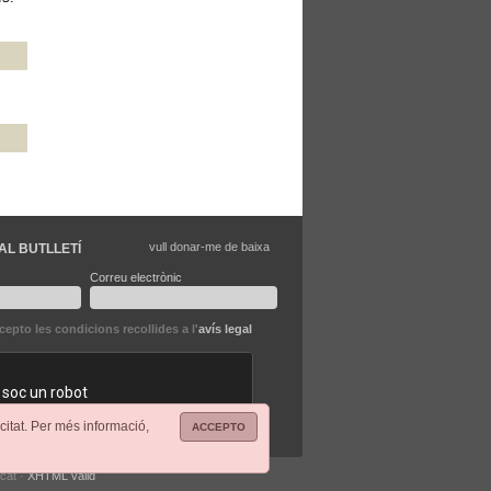
vull donar-me de baixa
AL BUTLLETÍ
Correu electrònic
ccepto les condicions recollides a l'
avís legal
citat. Per més informació,
ACCEPTO
.cat ·
XHTML vàlid