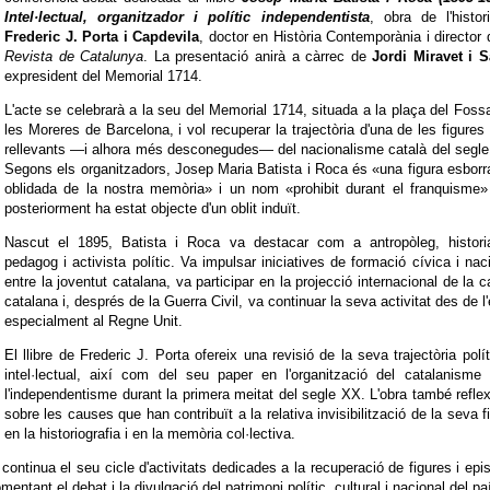
Intel·lectual, organitzador i polític independentista
, obra de l'histor
Frederic J. Porta i Capdevila
, doctor en Història Contemporània i director 
Revista de Catalunya
. La presentació anirà a càrrec de
Jordi Miravet i 
expresident del Memorial 1714.
L'acte se celebrarà a la seu del Memorial 1714, situada a la plaça del Foss
les Moreres de Barcelona, i vol recuperar la trajectòria d'una de les figure
rellevants —i alhora més desconegudes— del nacionalisme català del segl
Segons els organitzadors, Josep Maria Batista i Roca és «una figura esborr
oblidada de la nostra memòria» i un nom «prohibit durant el franquisme»
posteriorment ha estat objecte d'un oblit induït.
Nascut el 1895, Batista i Roca va destacar com a antropòleg, historia
pedagog i activista polític. Va impulsar iniciatives de formació cívica i nac
entre la joventut catalana, va participar en la projecció internacional de la 
catalana i, després de la Guerra Civil, va continuar la seva activitat des de l'e
especialment al Regne Unit.
El llibre de Frederic J. Porta ofereix una revisió de la seva trajectòria polít
intel·lectual, així com del seu paper en l'organització del catalanisme
l'independentisme durant la primera meitat del segle XX. L'obra també refle
sobre les causes que han contribuït a la relativa invisibilització de la seva f
en la historiografia i en la memòria col·lectiva.
ntinua el seu cicle d'activitats dedicades a la recuperació de figures i epi
entant el debat i la divulgació del patrimoni polític, cultural i nacional del pa