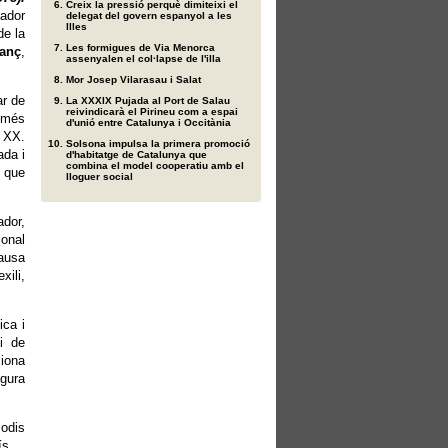
Creix la pressió perquè dimiteixi el
iador
delegat del govern espanyol a les
Illes
de la
Les formigues de Via Menorca
Sanç
,
assenyalen el col·lapse de l'illa
Mor Josep Vilarasau i Salat
ar de
La XXXIX Pujada al Port de Salau
reivindicarà el Pirineu com a espai
s més
d'unió entre Catalunya i Occitània
e XX.
Solsona impulsa la primera promoció
ada i
d'habitatge de Catalunya que
combina el model cooperatiu amb el
 que
lloguer social
dor,
ional
causa
xili,
ica i
 i de
xiona
igura
sodis
ís.