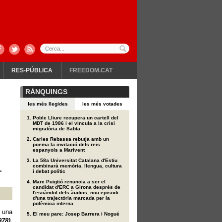
RES-PÚBLICA
FREEDOM.CAT
RÀNQUINGS
les més llegides
les més votades
Poble Lliure recupera un cartell del
MDT de 1986 i el vincula a la crisi
migratòria de Sabta
Carles Rebassa rebutja amb un
poema la invitació dels reis
espanyols a Marivent
La 58a Universitat Catalana d'Estiu
combinarà memòria, llengua, cultura
.
i debat polític
Marc Puigtió renuncia a ser el
candidat d'ERC a Girona després de
l'escàndol dels àudios, nou episodi
d'una trajectòria marcada per la
polèmica interna
, una
El meu pare: Josep Barrera i Nogué
78).