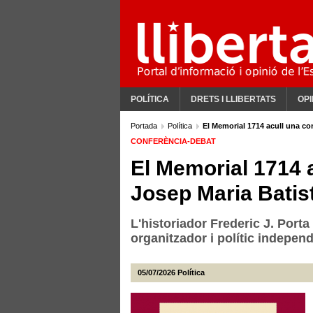
POLÍTICA
DRETS I LLIBERTATS
OPI
Portada
Política
El Memorial 1714 acull una co
CONFERÈNCIA-DEBAT
El Memorial 1714 
Josep Maria Batis
L'historiador Frederic J. Porta 
organitzador i polític indepen
05/07/2026
Política