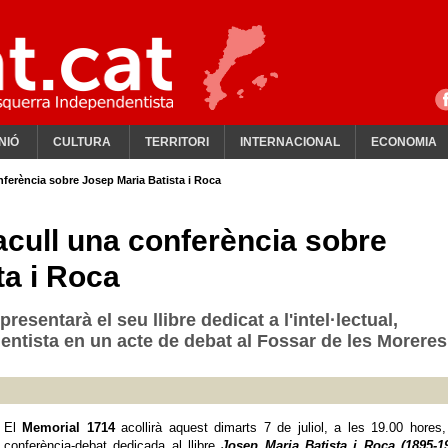
NIÓ
CULTURA
TERRITORI
INTERNACIONAL
ECONOMIA
nferència sobre Josep Maria Batista i Roca
acull una conferència sobre
ta i Roca
presentarà el seu llibre dedicat a l'intel·lectual,
dentista en un acte de debat al Fossar de les Moreres
El
Memorial 1714
acollirà aquest dimarts 7 de juliol, a les 19.00 hores
conferència-debat dedicada al llibre
Josep Maria Batista i Roca (1895-19