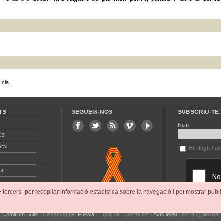
ícia
TS
SEGUEIX-NOS
SUBSCRIU-TE 
Nom
es
tal
He llegit i a
ra
e tercers- per recopilar informació estadística sobre la navegació i per mostrar publi
·
Comitium Suite
· Dissenyat per
Fuksia
· Equip de Llibertat.cat -
Avís legal
- correu@llibertat