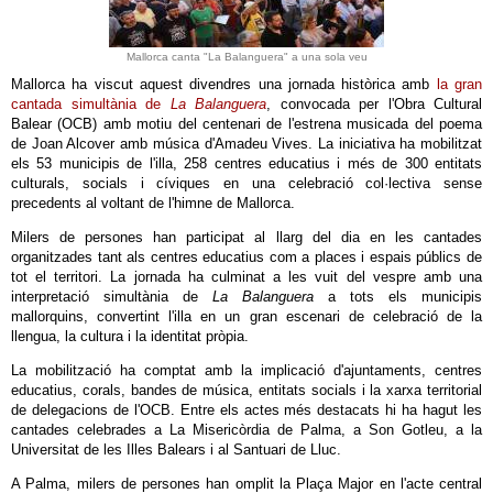
Mallorca canta "La Balanguera" a una sola veu
Mallorca ha viscut aquest divendres una jornada històrica amb
la gran
cantada simultània de
La Balanguera
, convocada per l'Obra Cultural
Balear (OCB) amb motiu del centenari de l'estrena musicada del poema
de Joan Alcover amb música d'Amadeu Vives. La iniciativa ha mobilitzat
els 53 municipis de l'illa, 258 centres educatius i més de 300 entitats
culturals, socials i cíviques en una celebració col·lectiva sense
precedents al voltant de l'himne de Mallorca.
Milers de persones han participat al llarg del dia en les cantades
organitzades tant als centres educatius com a places i espais públics de
tot el territori. La jornada ha culminat a les vuit del vespre amb una
interpretació simultània de
La Balanguera
a tots els municipis
mallorquins, convertint l'illa en un gran escenari de celebració de la
llengua, la cultura i la identitat pròpia.
La mobilització ha comptat amb la implicació d'ajuntaments, centres
educatius, corals, bandes de música, entitats socials i la xarxa territorial
de delegacions de l'OCB. Entre els actes més destacats hi ha hagut les
cantades celebrades a La Misericòrdia de Palma, a Son Gotleu, a la
Universitat de les Illes Balears i al Santuari de Lluc.
A Palma, milers de persones han omplit la Plaça Major en l'acte central