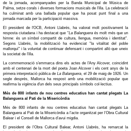
de la jornada, acompanyades per la Banda Municipal de Música de
Palma, setze corals i diverses formacions musicals de l'illa. La celebració
ha culminat amb una ballada popular que ha posat punt final a una
jornada marcada per la participació massiva.
El president de l'OCB, Antoni Llabrés, ha valorat molt positivament la
resposta ciutadana i ha destacat que "
La Balanguera
és molt més que un
himne: és un símbol compartit de cultura, llengua, memòria i identitat".
Segons Llabrés, la mobilització ha evidenciat "la vitalitat del poble
mallorquí" i la voluntat de continuar defensant i compartint allò que uneix
la societat de l'illa.
La commemoració s'emmarca dins els actes de l'Any Alcover, coincidint
amb el centenari de la mort del poeta Joan Alcover i els cent anys de la
primera interpretació pública de
La Balanguera
, el 29 de maig de 1926. Un
segle després, Mallorca ha respost amb una mobilització popular que
reafirma la vigència d'un dels seus principals símbols col·lectius.
Més de 800 infants de nou centres educatius han cantat plegats La
Balanguera al Pati de la Misericòrdia
Més de 800 infants de nou centres educatius han cantat plegats La
Balanguera al Pati de la Misericòrdia a l’acte organitzat per l’Obra Cultural
Balear i el Consell de Mallorca d’avui migdia.
El president de l’Obra Cultural Balear, Antoni Llabrés, ha remarcat la