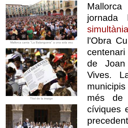
Mallorca
jornada
simultàni
l'Obra Cu
Mallorca canta "La Balanguera" a una sola veu
centenar
de Joan
Vives. L
municipis
més de 3
Títol de la imatge
cíviques 
precedents