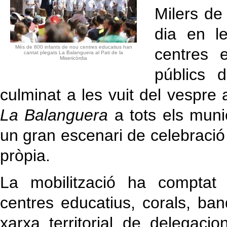
Milers de 
dia en l
Més de 800 infants de nou centres educatius han
centres 
cantat plegats La Balanguera al Pati de la
Misericòrdia
públics d
culminat a les vuit del vespre
La Balanguera
a tots els munic
un gran escenari de celebració de
pròpia.
La mobilització ha comptat 
centres educatius, corals, ban
xarxa territorial de delegac