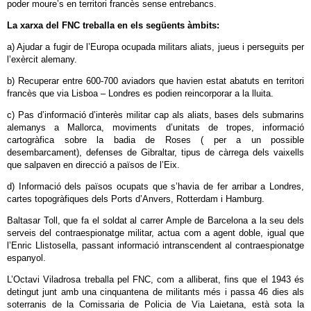
poder moure’s en territori francès sense entrebancs.
La xarxa del FNC treballa en els següents àmbits:
a) Ajudar a fugir de l’Europa ocupada militars aliats, jueus i perseguits per
l’exèrcit alemany.
b) Recuperar entre 600-700 aviadors que havien estat abatuts en territori
francès que via Lisboa – Londres es podien reincorporar a la lluita.
c) Pas d’informació d’interès militar cap als aliats, bases dels submarins
alemanys a Mallorca, moviments d’unitats de tropes, informació
cartogràfica sobre la badia de Roses ( per a un possible
desembarcament), defenses de Gibraltar, tipus de càrrega dels vaixells
que salpaven en direcció a països de l’Eix.
d) Informació dels països ocupats que s’havia de fer arribar a Londres,
cartes topogràfiques dels Ports d’Anvers, Rotterdam i Hamburg.
Baltasar Toll, que fa el soldat al carrer Ample de Barcelona a la seu dels
serveis del contraespionatge militar, actua com a agent doble, igual que
l’Enric Llistosella, passant informació intranscendent al contraespionatge
espanyol.
L’Octavi Viladrosa treballa pel FNC, com a alliberat, fins que el 1943 és
detingut junt amb una cinquantena de militants més i passa 46 dies als
soterranis de la Comissaria de Policia de Via Laietana, està sota la