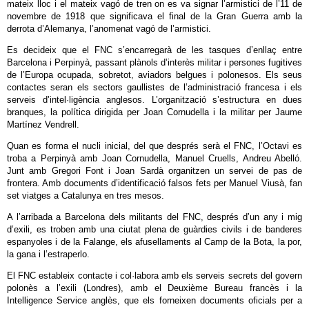
mateix lloc i el mateix vagó de tren on es va signar l’armistici de l’11 de
novembre de 1918 que significava el final de la Gran Guerra amb la
derrota d’Alemanya, l’anomenat vagó de l’armistici.
Es decideix que el FNC s’encarregarà de les tasques d’enllaç entre
Barcelona i Perpinyà, passant plànols d’interès militar i persones fugitives
de l’Europa ocupada, sobretot, aviadors belgues i polonesos. Els seus
contactes seran els sectors gaullistes de l’administració francesa i els
serveis d’intel·ligència anglesos. L’organització s’estructura en dues
branques, la política dirigida per Joan Cornudella i la militar per Jaume
Martínez Vendrell.
Quan es forma el nucli inicial, del que després serà el FNC, l’Octavi es
troba a Perpinyà amb Joan Cornudella, Manuel Cruells, Andreu Abelló.
Junt amb Gregori Font i Joan Sardà organitzen un servei de pas de
frontera. Amb documents d’identificació falsos fets per Manuel Viusà, fan
set viatges a Catalunya en tres mesos.
A l’arribada a Barcelona dels militants del FNC, després d’un any i mig
d’exili, es troben amb una ciutat plena de guàrdies civils i de banderes
espanyoles i de la Falange, els afusellaments al Camp de la Bota, la por,
la gana i l’estraperlo.
El FNC estableix contacte i col·labora amb els serveis secrets del govern
polonès a l’exili (Londres), amb el Deuxième Bureau francès i la
Intelligence Service anglès, que els forneixen documents oficials per a