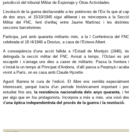
jurisdicció del tribunal Militar de Espionaje y Otras Actividades.
L’evolució de la guerra desfavorable a les potències de l’Eix fa que al cap
de dos anys, el 15/10/1945 sigui alliberat i es reincorpora a la Secció
Militar del FNC, fent d’enllaç entre Jaume Martínez i les distintes
seccions barcelonines.
Participa, junt amb quaranta militants més, a la I Conferència del FNC
celebrada el 18 /4/1946 a Dosrius, a casa de l’Esteve Albert.
A conseqüència d’una acció fallida a l’Estadi de Montjuïc (1946), és
detinguda la secció militar del FNC. Avisat a temps, l’Octavi es pot
escapolir i s’amaga uns dies a cases de militants. Passa la frontera i
s’instal·la un temps al Principat d’Andorra, d’allí passa a Perpinyà i acaba
vivint a París, on es casa amb Claude Hyzette.
Agustí Barrera té cura de l’edició. El llibre ens sembla especialment
interessant, perquè tracta d’un període històricament important i poc
estudiat fins ara;
la resistència nacionalista dels anys quaranta,
i fet
per algú que en fou protagonista. Incorpora a més a més, una visió des
d’
una òptica independentista del procés de la guerra i la revolució.