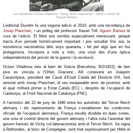
Les memòries d'Octavi Viladrosa: "Sang, dolor, esperança"; edició a càrrec de
l'Agustí Barrera
L’editorial Duxelm fa una segona edició el 2010, amb una recordança de
Josep Planchart
, i un pròleg del professor Xavier Trill.
Agustí Barrera
té
cura de l’edició. El llibre ens sembla especialment interessant, perquè
tracta d’un període històricament important i poc estudiat fins ara; la
resistència nacionalista dels anys quaranta, i fet per algú que en fou
protagonista. Incorpora a més a més, una visió des d’una òptica
independentista del procés de la guerra i la revolució.
Octavi Viladrosa neix al barri de Gràcia (Barcelona, 8/2/1922), de ben
jove es vincula a l’Orfeó Gracienc. Allí coneixerà en Joaquim
Casamitjana, president del Casal d’Estat Català del Districte VIII, farà
amistat amb Josep Planchart, el seu inseparable amic de joventut, amb
el qual militarà primer a Estat Català (EC) i, després de l’ocupació de
Catalunya, al Front Nacional de Catalunya (FNC).
A l’armistici del 22 de juny de 1940 entre les autoritats del Tercer Reich
alemany i els representants de França s’estableixen les condicions
oficials de l’ocupació alemanya, França resultà dividida en dues zones,
una sota el control directe del govern alemany i l’altra sota l’autoritat del
govern francès de Vichy col·laboracionista amb el Tercer Reich. Se signa
a Rethondes, al bosc de Compiègne, sent triat expressament per Hitler el