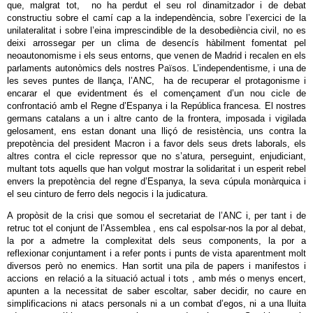
que, malgrat tot, no ha perdut el seu rol dinamitzador i de debat
constructiu sobre el camí cap a la independència, sobre l’exercici de la
unilateralitat i sobre l’eina imprescindible de la desobediència civil, no es
deixi arrossegar per un clima de desencís hàbilment fomentat pel
neoautonomisme i els seus entorns, que venen de Madrid i recalen en els
parlaments autonòmics dels nostres Països. L’independentisme, i una de
les seves puntes de llança, l’ANC, ha de recuperar el protagonisme i
encarar el que evidentment és el començament d’un nou cicle de
confrontació amb el Regne d’Espanya i la República francesa. El nostres
germans catalans a un i altre canto de la frontera, imposada i vigilada
gelosament, ens estan donant una lliçó de resistència, uns contra la
prepotència del president Macron i a favor dels seus drets laborals, els
altres contra el cicle repressor que no s’atura, perseguint, enjudiciant,
multant tots aquells que han volgut mostrar la solidaritat i un esperit rebel
envers la prepotència del regne d’Espanya, la seva cúpula monàrquica i
el seu cinturo de ferro dels negocis i la judicatura.
A propòsit de la crisi que somou el secretariat de l’ANC i, per tant i de
retruc tot el conjunt de l’Assemblea , ens cal espolsar-nos la por al debat,
la por a admetre la complexitat dels seus components, la por a
reflexionar conjuntament i a refer ponts i punts de vista aparentment molt
diversos però no enemics. Han sortit una pila de papers i manifestos i
accions en relació a la situació actual i tots , amb més o menys encert,
apunten a la necessitat de saber escoltar, saber decidir, no caure en
simplificacions ni atacs personals ni a un combat d’egos, ni a una lluita