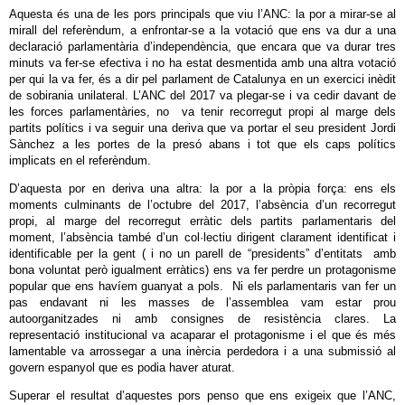
Aquesta és una de les pors principals que viu l’ANC: la por a mirar-se al
mirall del referèndum, a enfrontar-se a la votació que ens va dur a una
declaració parlamentària d’independència, que encara que va durar tres
minuts va fer-se efectiva i no ha estat desmentida amb una altra votació
per qui la va fer, és a dir pel parlament de Catalunya en un exercici inèdit
de sobirania unilateral. L’ANC del 2017 va plegar-se i va cedir davant de
les forces parlamentàries, no va tenir recorregut propi al marge dels
partits polítics i va seguir una deriva que va portar el seu president Jordi
Sànchez a les portes de la presó abans i tot que els caps polítics
implicats en el referèndum.
D’aquesta por en deriva una altra: la por a la pròpia força: ens els
moments culminants de l’octubre del 2017, l’absència d’un recorregut
propi, al marge del recorregut erràtic dels partits parlamentaris del
moment, l’absència també d’un col·lectiu dirigent clarament identificat i
identificable per la gent ( i no un parell de “presidents” d’entitats amb
bona voluntat però igualment erràtics) ens va fer perdre un protagonisme
popular que ens havíem guanyat a pols. Ni els parlamentaris van fer un
pas endavant ni les masses de l’assemblea vam estar prou
autoorganitzades ni amb consignes de resistència clares. La
representació institucional va acaparar el protagonisme i el que és més
lamentable va arrossegar a una inèrcia perdedora i a una submissió al
govern espanyol que es podia haver aturat.
Superar el resultat d’aquestes pors penso que ens exigeix que l’ANC,