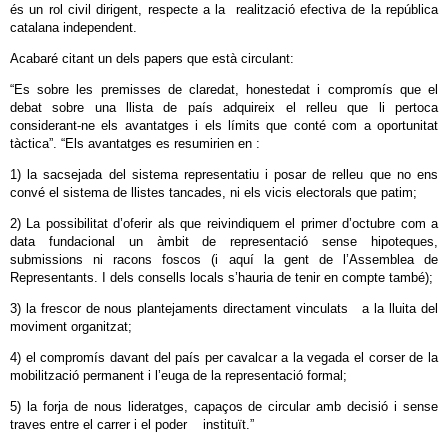
és un rol civil dirigent, respecte a la realització efectiva de la república
catalana independent.
Acabaré citant un dels papers que està circulant:
“Es sobre les premisses de claredat, honestedat i compromís que el
debat sobre una llista de país adquireix el relleu que li pertoca
considerant-ne els avantatges i els límits que conté com a oportunitat
tàctica”. “Els avantatges es resumirien en :
1) la sacsejada del sistema representatiu i posar de relleu que no ens
convé el sistema de llistes tancades, ni els vicis electorals que patim;
2) La possibilitat d’oferir als que reivindiquem el primer d’octubre com a
data fundacional un àmbit de representació sense hipoteques,
submissions ni racons foscos (i aquí la gent de l’Assemblea de
Representants. I dels consells locals s’hauria de tenir en compte també);
3) la frescor de nous plantejaments directament vinculats a la lluita del
moviment organitzat;
4) el compromís davant del país per cavalcar a la vegada el corser de la
mobilització permanent i l’euga de la representació formal;
5) la forja de nous lideratges, capaços de circular amb decisió i sense
traves entre el carrer i el poder instituït.”