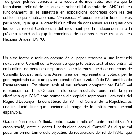
de grups polítics concrets a la recerca de més vots. Sembla que la
formulació i reflexió de les queixes sobre el full de ruta de l’ANC i el seu
funcionament, si es sintetitza en exposicions concretes com les del
col·lectiu que s’autoanomena “
Indesinenter”
poden resultar beneficioses
per a tots, igual que la creació d’un clima de consensos en tasques com
les de la recent Conferència del moviment per la Independencia o la
pròxima reunió del grup internacional de nacions sense estat de les
Nacions Unides, UNPO.
Un altre factor a tenir en compte és el paper reservat a una Institució
nova com el Consell de la República que ja té estructurat el seu entramat
amb milers de persones registrades, amb la constitució de centenars de
Consells Locals, amb una Assemblea de Representants votada per la
gent registrada i amb un govern constituït amb votació de l’Assemblea de
Representants. Tot plegat amb el seu referent compartit per l’ANC –el
referèndum de l’1 d’Octubre i els seus resultats- però amb la gran
diferència que l’ANC està sotmesa als capricis repressors i arbitraris del
Regne d’Espanya i la constitució del 78, i el Consell de la República és
una institució lliure que funciona al marge de la cotilla constitucional
espanyola.
Garantir “una relació fluida entre acció i reflexió, entre mobilització i
organització, entre el carrer i institucions com el Consell” és el que cal
posar en primer terme dels objectius de recuperació del rol de l’ANC, que