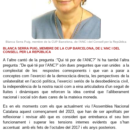
Blanca Serra Puig, membre de la CUP Barcelona, de l'ANC i del Consell per la República
BLANCA SERRA PUIG, MEMBRE DE LA CUP BARCELONA, DE L'ANC I DEL
CONSELL PER LA REPÚBLICA
A l’altre cantó de la pregunta :”Qui té por de l’ANC?” hi ha també l’altra
pregunta :”De què té por l’ANC?” són dues preguntes que van unides a la
complexitat de les respostes corresponents i que van a parar a
conceptes com l’exercici de la democràcia directa, les perspectives de la
unilateralitat en l’acció política, l’exercici seriós de la desobediència civil,
la independència de la nostra nació com a eina articuladora d’un seguit de
lluites i dinàmiques que reforcen la idea central que l’alliberament
nacional i social són dues cares de la mateixa moneda.
Es en els moments com els que actualment viu l’Assemblea Nacional
Catalana aquest començament del 2023, que han de ser aprofitats per
reflexionar i revisar allò que es consideri que entrebanca el seu bon
funcionament i superar les tensions internes evidents que s’han
accentuat amb els fets de l’octubre del 2017 i els anys posteriors.