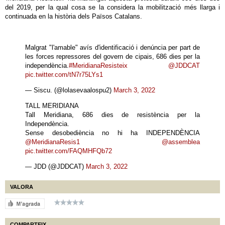
del 2019, per la qual cosa se la considera la mobilització més llarga i
continuada en la història dels Països Catalans.
Malgrat "l'amable" avís d'identificació i denúncia per part de
les forces repressores del govern de cipais, 686 dies per la
independència.
#MeridianaResisteix
@JDDCAT
pic.twitter.com/tN7r75LYs1
— Siscu. (@lolasevaalospu2)
March 3, 2022
TALL MERIDIANA
Tall Meridiana, 686 dies de resistència per la
Independència.
Sense desobediència no hi ha INDEPENDÈNCIA
@MeridianaResis1
@assemblea
pic.twitter.com/FAQMHFQb72
— JDD (@JDDCAT)
March 3, 2022
VALORA
COMPARTEIX