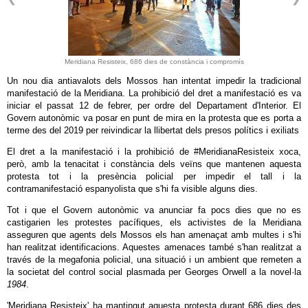
Meridiana Resisteix, 686 dies de constància i compromís
Un nou dia antiavalots dels Mossos han intentat impedir la tradicional
manifestació de la Meridiana. La prohibició del dret a manifestació es va
iniciar el passat 12 de febrer, per ordre del Departament d'Interior. El
Govern autonòmic va posar en punt de mira en la protesta que es porta a
terme des del 2019 per reivindicar la llibertat dels presos polítics i exiliats
El dret a la manifestació i la prohibició de #MeridianaResisteix xoca,
però, amb la tenacitat i constància dels veïns que mantenen aquesta
protesta tot i la presència policial per impedir el tall i la
contramanifestació espanyolista que s'hi fa visible alguns dies.
Tot i que el Govern autonòmic va anunciar fa pocs dies que no es
castigarien les protestes pacífiques, els activistes de la Meridiana
asseguren que agents dels Mossos els han amenaçat amb multes i s'hi
han realitzat identificacions. Aquestes amenaces també s'han realitzat a
través de la megafonia policial, una situació i un ambient que remeten a
la societat del control social plasmada per Georges Orwell a la novel·la
1984
.
'Meridiana Resisteix' ha mantingut aquesta protesta durant 686 dies des