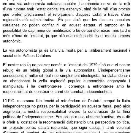
en una via autonomista catalana popular. L'autonomia no ve de la mili
d'una ruptura amb l'estat capitalista espanyol, sinó de la mili d'un procés
que pretén precisament el reforçament d'aquest Estat a través d'una
regionalització administrativa. És per això que les classes populars
catalanes no poden confiar ni en aquest estatut, ni tampoc en la
possibilitat de cap mena de modificació o bé de transformació més tard o
més d'hora de l'estatut, ja que allò que esté podrit és el mateix procés
autonòmic.
La via autonomista ja és una via morta per a l'alliberament nacional i
social dels Països Catalans.
El nostre rebuig no pot ser només a l'estatut del 1979 sinó que el nostre
rebuig és un rebuig global a la via autonomista. L'independentisme
conseqüent, o millor dit real i no simplement ideologista, ha d'abandonar i
va abandonant la vella aspiració popular autonomista enganyada i
manipulada, i ha d'enfrontar-se i comença a enfrontar-se amb la
responsabilitat de construir el camí del combat independentista.
L'I.P.C. recomana l'abstenció al referèndum de l'estatut perquè la lluita
independentista no passa per la participació en aquesta farsa, però això
augmenta la nostra responsabilitat envers la construcció de la línia
política de l'independentisme. Ens obliga a una abstenció activa, és a dir
a oferir al costat de la recomanació d'abstenció una perspectiva política,
un projecte polític català rupturista, que sigui capaç. i amb voluntat
d'integrar el conjunt de les reivindicacions socials i les aspiracions