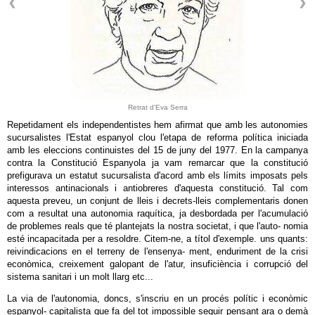
Retrat d'Eva Serra
Repetidament els independentistes hem afirmat que amb les autonomies
sucursalistes l'Estat espanyol clou l'etapa de reforma política iniciada
amb les eleccions continuistes del 15 de juny del 1977. En la campanya
contra la Constitució Espanyola ja vam remarcar que la constitució
prefigurava un estatut sucursalista d'acord amb els límits imposats pels
interessos antinacionals i antiobreres d'aquesta constitució. Tal com
aquesta preveu, un conjunt de lleis i decrets-lleis complementaris donen
com a resultat una autonomia raquítica, ja desbordada per l'acumulació
de problemes reals que té plantejats la nostra societat, i que l'auto- nomia
esté incapacitada per a resoldre. Citem-ne, a títol d'exemple. uns quants:
reivindicacions en el terreny de l'ensenya- ment, enduriment de la crisi
econòmica, creixement galopant de l'atur, insuficiència i corrupció del
sistema sanitari i un molt llarg etc...
La via de l'autonomia, doncs, s'inscriu en un procés polític i econòmic
espanyol- capitalista que fa del tot impossible seguir pensant ara o demà