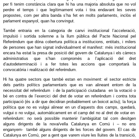
per fi tenim constància clara que hi ha una majoria absoluta que no vol
perdre el temps i que legítimament vota i tira endavant les seves
propostes, com per altra banda s’ha fet en molts parlaments, inclòs el
parlament espanyol, quan ha convingut.
També entraria en la categoria de canvi institucional l’acceleració,
impulsió i sortida solemne a la llum pública del Pacte Nacional pel
Referèndum que dóna cobertura política a institucions, entitats, i milers
de persones que han signat individualment el manifest: més institucional
encara ha estat la presa de posició del govern de Catalunya i els càrrecs
administratius que s’han compromès a l’aplicació del dret
d’autodeterminació i a fer totes les accions que comportarà la
convocatòria i realització del referèndum.
Hi ha quatre sectors que també estan en moviment: el sector estricte
dels partits polítics parlamentaris que es van alineant entorn de la
necessitat del referèndum i de la participació ciutadana en la votació o
bé en contra de l’exercici del dret de votar en referèndum i contra tota
participació (és a dir que decidiran probablement un boicot actiu); la força
política que no es vulgui alinear en un d’aquests dos camps, quedarà,
vulgui o no vulgui, automàticament en el camp del no al dret de votar en
referèndum: no serà possible mantenir l’ambigüitat tal com desitgen
alguns dirigents de la nova/vella Catalunya en Comú i – no ens
enganyem- també alguns dirigents de les forces del govern. El cas de
Catalunya en Comú, per a gent que varem viure les lluites de la transició,