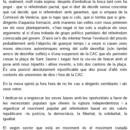
fa, realment, molt mala espina: després d’embolicar la troca tant com ha
pogut - que si referèndum pactat, que si dret de decidir sense concretar
què cal decidir, que si referèndum amb garanties, que si empara de la
Comissió de Venècia, que si naps que si cols, que si tomba que si gira-
dirigents d’aquesta formació, amb maneres tan velles com nous pretenen
ser els seus plantejaments, s’han negat ni tan sols a explicar els seus
arguments al si d’una trobada de grups polítics partidaris del referèndum
convocada pel govern. D’això se’n diu intentar frenar l’evolució del procés
probablement amb l’objectiu de guanyar temps i a veure si cauen unes
noves eleccions autonòmiques enmig del suflé desinflat (són també
amics de desinflar suflés) o d’una suspensió de la CAC que els permetin
creuar la plaça de Sant Jaume i seguir fent la viu-viu de bracet amb el
psoe amb nous tripartits i altres invents, a tots dos cantons de la plaça.
És una posició absolutament injustificable que deu posar d’allò més
contents els unionistes de dins i fora de la CAC.
En la meva opinió ja fora hora de no fer cas a dirigents semblants i als
seus vetos
I dedicar-se a engrescar les seves bases amb les oportunitats a favor de
les necessitats populars que ofereix la ruptura independentista i a
organitzar el moviment popular pel referèndum basat en els valors
republicans –la justícia, la democràcia, la llibertat, la solidaritat, la
igualtat.
El segon sector que està en moviment és el moviment ciutadà