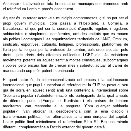
Assessor i l’activació de tota la realitat de municipis compromesos amb
el referèndum i amb el procés constituent.
Aquest és un tercer actor –els municipis compromesos -; si no pot ser el
propi govern municipal, com passa a l’Hospitalet, a Cornellà, a
Barcelona... sí que pot ser la coordinació d’aquells regidors i regidores
sobiranistes o simplement demòcrates, amb les entitats que es mouen
als pobles i comarques i les organitzacions territorials de l’ANC, Òmnium,
sindicals, esportives, culturals, lúdiques, professionals, plataformes de
lluita per la llengua, per la protecció del territori, pels drets socials, pels
drets pels drets dels diferents col·lectius LGBT etc. Ja existeixen
moviments potents en aquest sentit a moltes comarques, subcomarques
i pobles però encara han de créixer més i sobretot actuar al carrer de
manera cada cop més potent i continuada.
El quart actor és la internacionalització del procés i la col·laboració
internacional que pugui supervisar el referèndum: la CUP ha posat el seu
gra de sorra en aquest sentit amb una conferència internacional sobre
‘Sobirania popular i Autodeterminació’ els participants de la qual arribats
de diferents punts d’Europa, el Kurdistan i els països de l’entorn
mediterrani van respondre a la pregunta “Com guanyar sobirania
popular?”, van abordar la desobediència com a eina d’acció i
transformació política i les alternatives a la unió europea del capital.
L’acte polític final reivindicava el referèndum Sí o Sí. Era una mirada
diferent i complementària a l’acció exterior del govern català.