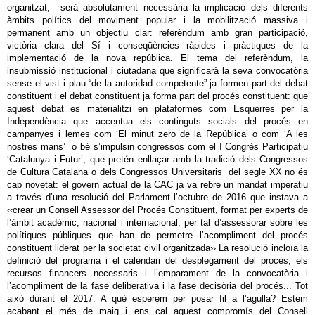
organitzat; serà absolutament necessària la implicació dels diferents
àmbits polítics del moviment popular i la mobilització massiva i
permanent amb un objectiu clar: referèndum amb gran participació,
victòria clara del Sí i conseqüències ràpides i pràctiques de la
implementació de la nova república. El tema del referèndum, la
insubmissió institucional i ciutadana que significarà la seva convocatòria
sense el vist i plau “de la autoridad competente” ja formen part del debat
constituent i el debat constituent ja forma part del procés constituent: que
aquest debat es materialitzi en plataformes com Esquerres per la
Independència que accentua els continguts socials del procés en
campanyes i lemes com ‘El minut zero de la República’ o com ‘A les
nostres mans’ o bé s’impulsin congressos com el I Congrés Participatiu
‘Catalunya i Futur’, que pretén enllaçar amb la tradició dels Congressos
de Cultura Catalana o dels Congressos Universitaris del segle XX no és
cap novetat: el govern actual de la CAC ja va rebre un mandat imperatiu
a través d’una resolució del Parlament l’octubre de 2016 que instava a
‹‹crear un Consell Assessor del Procés Constituent, format per experts de
l’àmbit acadèmic, nacional i internacional, per tal d’assessorar sobre les
polítiques públiques que han de permetre l’acompliment del procés
constituent liderat per la societat civil organitzada›› La resolució incloïa la
definició del programa i el calendari del desplegament del procés, els
recursos financers necessaris i l’emparament de la convocatòria i
l’acompliment de la fase deliberativa i la fase decisòria del procés... Tot
això durant el 2017. A què esperem per posar fil a l’agulla? Estem
acabant el més de maig i ens cal aquest compromís del Consell