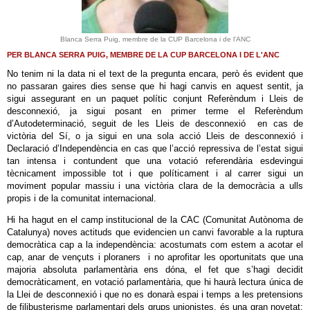
Blanca Serra Puig, membre de la CUP Barcelona i de l'ANC
PER BLANCA SERRA PUIG, MEMBRE DE LA CUP BARCELONA I DE L'ANC
No tenim ni la data ni el text de la pregunta encara, però és evident que
no passaran gaires dies sense que hi hagi canvis en aquest sentit, ja
sigui assegurant en un paquet polític conjunt Referèndum i Lleis de
desconnexió, ja sigui posant en primer terme el Referèndum
d’Autodeterminació, seguit de les Lleis de desconnexió en cas de
victòria del Sí, o ja sigui en una sola acció Lleis de desconnexió i
Declaració d’Independència en cas que l’acció repressiva de l’estat sigui
tan intensa i contundent que una votació referendària esdevingui
tècnicament impossible tot i que políticament i al carrer sigui un
moviment popular massiu i una victòria clara de la democràcia a ulls
propis i de la comunitat internacional.
Hi ha hagut en el camp institucional de la CAC (Comunitat Autònoma de
Catalunya) noves actituds que evidencien un canvi favorable a la ruptura
democràtica cap a la independència: acostumats com estem a acotar el
cap, anar de vençuts i ploraners i no aprofitar les oportunitats que una
majoria absoluta parlamentària ens dóna, el fet que s’hagi decidit
democràticament, en votació parlamentària, que hi haurà lectura única de
la Llei de desconnexió i que no es donarà espai i temps a les pretensions
de filibusterisme parlamentari dels grups unionistes, és una gran novetat: