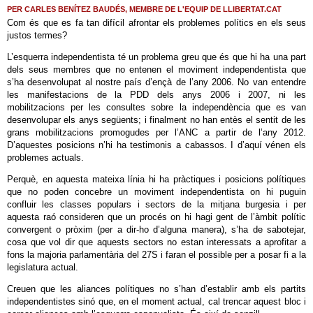
PER CARLES BENÍTEZ BAUDÉS, MEMBRE DE L'EQUIP DE LLIBERTAT.CAT
Com és que es fa tan difícil afrontar els problemes polítics en els seus
justos termes?
L’esquerra independentista té un problema greu que és que hi ha una part
dels seus membres que no entenen el moviment independentista que
s’ha desenvolupat al nostre país d’ençà de l’any 2006. No van entendre
les manifestacions de la PDD dels anys 2006 i 2007, ni les
mobilitzacions per les consultes sobre la independència que es van
desenvolupar els anys següents; i finalment no han entès el sentit de les
grans mobilitzacions promogudes per l’ANC a partir de l’any 2012.
D’aquestes posicions n’hi ha testimonis a cabassos. I d’aquí vénen els
problemes actuals.
Perquè, en aquesta mateixa línia hi ha pràctiques i posicions polítiques
que no poden concebre un moviment independentista on hi puguin
confluir les classes populars i sectors de la mitjana burgesia i per
aquesta raó consideren que un procés on hi hagi gent de l’àmbit polític
convergent o pròxim (per a dir-ho d’alguna manera), s’ha de sabotejar,
cosa que vol dir que aquests sectors no estan interessats a aprofitar a
fons la majoria parlamentària del 27S i faran el possible per a posar fi a la
legislatura actual.
Creuen que les aliances polítiques no s’han d’establir amb els partits
independentistes sinó que, en el moment actual, cal trencar aquest bloc i