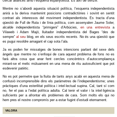
cercar aliances amb l’esquerra espanyolista. És així de senzill.
Mentre no s’abordi aquesta situació política, l’esquerra independentista
anirà a la deriva mantenint posicions contradictòries i sovint en sentit
contrari als interessos del moviment independentista. Es tracta d’una
qüestió de Full de Ruta i de línia política, com assenyalen Jaume Soler,
alcalde independentista “primigeni” d’Arbúcies,
en una entrevista
a
Vilaweb i Adam Majó, lluitador independentista del Bages “des de
sempre”
al seu
blog, en els seus escrits recents. No és una qüestió que
es pugui resoldre amagant el cap sota l’ala.
Ja es poden fer missatges de bones intencions parlant del sexe dels
àngels que mentre no s’enfoqui de cara aquest problema de fons no es
farà altra cosa que anar fent cercles concèntrics d’autocomplaença
mirant-se el melic mútuament en una mena de ritu autosuficient que pot
esdevenir patètic.
No es pot permetre que la lluita de tants anys acabi en aquesta mena de
confusió incomprensible dins els paràmetres de l’independentisme; unes
pràctiques d’una esterilitat política i intel·lectual supina. Cal, tant sí com
no, fer el pas a l’edat política adulta. Cal tenir el valor i la intel·ligència
suficients per a afrontar els problemes de cara. Som molts els qui no
hem pres el nostre compromís per a estar fugint d’estudi eternament.
VALORA