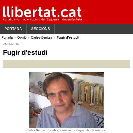
PORTADA
SECCIONS
Portada
Opinió
Carles Benítez
Fugir d'estudi
24/06/2016
Fugir d'estudi
Carles Benítez Baudés, membre de l'equip de Llibertat.cat