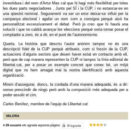
investidura i del nom d’Artur Mas cal que hi hagi més flexibilitat per totes
les dues parts negociadores , Junts pel SÍ i la CUP, i no estancar-se en
una qüestió nominal. Segurament va ser un error deixar-se influir per la
campanya electoral i agafar un nom com a consigna perquè això ha
personalitzat excessivament el debat. Però jo crec que hi haurà una
solució i que no caldrà avançar les eleccions perquè seria tornar posar el
comptador a zero, és a dir, en el punt de l’autonomisme.
Quarta. La història que descriu l’autor anònim tampoc no és una
descripció fidel de la CUP perquè atribueix, com si fossin de la CUP,
actuacions d’alguns sectors que deuen haver estat en contacte amb ell,
però que de cap manera representen la CUP ni tampoc la línia editorial de
llibertat.cat, per a posar un exemple concret que conec bé, un mitjà
digital que no hem amagat mai la nostra identificació amb aquesta
organització.
Mirem d’assegurar, doncs, la cordada d’una manera adequada, és a dir:
sense prescindir de ningú però amb la composició més adequada per a
poder assolir el cim.
Carles Benítez,
membre de l’equip de Llibertat.cat
VALORA
A
39 usuaris
els agrada aquesta pàgina