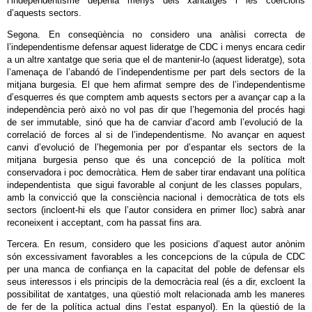
l’independentisme depenia menys dels xantatges i les coercions
d’aquests sectors.
Segona. En conseqüència no considero una anàlisi correcta de
l’independentisme defensar aquest lideratge de CDC i menys encara cedir
a un altre xantatge que seria que el de mantenir-lo (aquest lideratge), sota
l’amenaça de l’abandó de l’independentisme per part dels sectors de la
mitjana burgesia. El que hem afirmat sempre des de l’independentisme
d’esquerres és que comptem amb aquests sectors per a avançar cap a la
independència però això no vol pas dir que l’hegemonia del procés hagi
de ser immutable, sinó que ha de canviar d’acord amb l’evolució de la
correlació de forces al si de l’independentisme. No avançar en aquest
canvi d’evolució de l’hegemonia per por d’espantar els sectors de la
mitjana burgesia penso que és una concepció de la política molt
conservadora i poc democràtica. Hem de saber tirar endavant una política
independentista que sigui favorable al conjunt de les classes populars,
amb la convicció que la consciència nacional i democràtica de tots els
sectors (incloent-hi els que l’autor considera en primer lloc) sabrà anar
reconeixent i acceptant, com ha passat fins ara.
Tercera. En resum, considero que les posicions d’aquest autor anònim
són excessivament favorables a les concepcions de la cúpula de CDC
per una manca de confiança en la capacitat del poble de defensar els
seus interessos i els principis de la democràcia real (és a dir, excloent la
possibilitat de xantatges, una qüestió molt relacionada amb les maneres
de fer de la política actual dins l’estat espanyol). En la qüestió de la