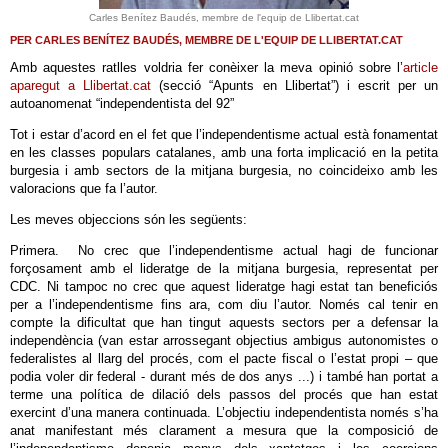
Carles Benítez Baudés, membre de l'equip de Llibertat.cat
PER CARLES BENÍTEZ BAUDÉS, MEMBRE DE L'EQUIP DE LLIBERTAT.CAT
Amb aquestes ratlles voldria fer conèixer la meva opinió sobre l’
article
aparegut a Llibertat.cat
(secció “Apunts en Llibertat”) i escrit per un
autoanomenat “independentista del 92”
Tot i estar d’acord en el fet que l’independentisme actual està fonamentat
en les classes populars catalanes, amb una forta implicació en la petita
burgesia i amb sectors de la mitjana burgesia, no coincideixo amb les
valoracions que fa l’autor.
Les meves objeccions són les següents:
Primera. No crec que l’independentisme actual hagi de funcionar
forçosament amb el lideratge de la mitjana burgesia, representat per
CDC. Ni tampoc no crec que aquest lideratge hagi estat tan beneficiós
per a l’independentisme fins ara, com diu l’autor. Només cal tenir en
compte la dificultat que han tingut aquests sectors per a defensar la
independència (van estar arrossegant objectius ambigus autonomistes o
federalistes al llarg del procés, com el pacte fiscal o l’estat propi – que
podia voler dir federal - durant més de dos anys ...) i també han portat a
terme una política de dilació dels passos del procés que han estat
exercint d’una manera continuada. L’objectiu independentista només s’ha
anat manifestant més clarament a mesura que la composició de