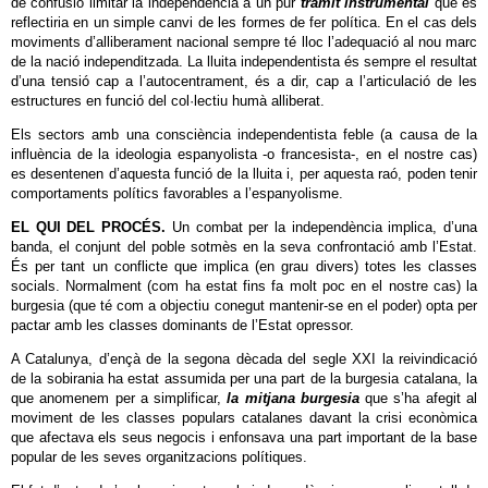
de confusió limitar la independència a un pur
tràmit instrumental
que es
reflectiria en un simple canvi de les formes de fer política. En el cas dels
moviments d’alliberament nacional sempre té lloc l’adequació al nou marc
de la nació independitzada. La lluita independentista és sempre el resultat
d’una tensió cap a l’autocentrament, és a dir, cap a l’articulació de les
estructures en funció del col·lectiu humà alliberat.
Els sectors amb una consciència independentista feble (a causa de la
influència de la ideologia espanyolista -o francesista-, en el nostre cas)
es desentenen d’aquesta funció de la lluita i, per aquesta raó, poden tenir
comportaments polítics favorables a l’espanyolisme.
EL QUI DEL PROCÉS.
Un combat per la independència implica, d’una
banda, el conjunt del poble sotmès en la seva confrontació amb l’Estat.
És per tant un conflicte que implica (en grau divers) totes les classes
socials. Normalment (com ha estat fins fa molt poc en el nostre cas) la
burgesia (que té com a objectiu conegut mantenir-se en el poder) opta per
pactar amb les classes dominants de l’Estat opressor.
A Catalunya, d’ençà de la segona dècada del segle XXI la reivindicació
de la sobirania ha estat assumida per una part de la burgesia catalana, la
que anomenem per a simplificar,
la mitjana burgesia
que s’ha afegit al
moviment de les classes populars catalanes davant la crisi econòmica
que afectava els seus negocis i enfonsava una part important de la base
popular de les seves organitzacions polítiques.