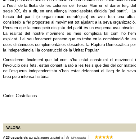
a l’estil de la lluita de les colònies del Tercer Món en el darrer terç del
segle XX, és a dir, en una aliança interclassista dirigida “pel partit”. La
funció del partit (o organització estratègica) és avui tota una altra:
consisteix a fer propostes al moviment tot ajudant a la seva organització.
Pensem que la concepció dirigista del partit és un esquema avui obsolet.
La realitat del nostre moviment és més complexa tal com ho hem
explicat. I el seu fonament pensem que es troba en la combinació de les
dues dinàmiques complementàries descrites: la Ruptura Democràtica per
la Independència i la construcció de la Unitat Popular.
Considerem finalment que tal com s’ha estat construint el moviment i
l’evolució dels fets, estan donant la raó a les tesis que des del cor mateix
de l’esquerra independentista s’han estat defensant al llarg de la seva
breu però intensa història.
Carles Castellanos
VALORA
A
23 usuaris
els agrada aquesta pàgina