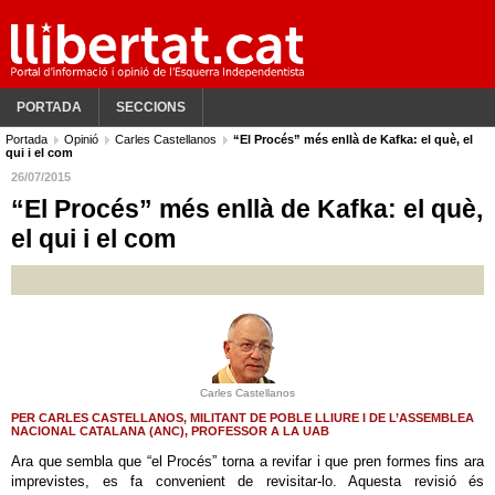
PORTADA
SECCIONS
Portada
Opinió
Carles Castellanos
“El Procés” més enllà de Kafka: el què, el
qui i el com
26/07/2015
“El Procés” més enllà de Kafka: el què,
el qui i el com
Carles Castellanos
PER CARLES CASTELLANOS, MILITANT DE POBLE LLIURE I DE L’ASSEMBLEA
NACIONAL CATALANA (ANC), PROFESSOR A LA UAB
Ara que sembla que “el Procés” torna a revifar i que pren formes fins ara
imprevistes, es fa convenient de revisitar-lo. Aquesta revisió és