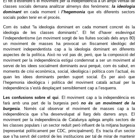
El fet d’estendre’s el moviment per la independència a un ampli ventall de
classes socials demana analitzar almenys dos fenòmens:
la ideologia
dominant
en cada moment i
l’hegemonia
que els diferents sectors
socials poden tenir en el procés.
Com és sabut “la ideologia dominant en cada moment concret és la
ideologia de les classes dominants”. El fet d’haver esdevingut
l’independentisme (un moviment sorgit de les lluites socials dels anys 80)
un moviment de masses ha provocat un lliscament ideològic del
moviment independentista cap a la ideologia dominant en diferents
aspectes de la política. Això no vol pas dir, però, que la composició del
moviment per la independència estigui condemnat a ser un moviment al
servei de les idees socialment dominants avui perquè, com és sabut, en
moments de crisi econòmica, social, ideològica i política com l’actual, és
quan les idees dominants perden suport social. És per això que
l’hegemonia ideològica i política del moviment català actual per la
independència s’està desplaçant sensiblement cap a l’esquerra.
Les confusions sobre el qui
. El moviment cap a la independència es
farà amb una part de la burgesia però
no és un moviment de la
burgesia
. Només cal observar el moviment de masses cap a la
independència que s’ha desenvolupat al llarg dels darrers anys. El
moviment per la independència de Catalunya aplega amplis sectors de
les classes populars i un sector reduït però influent de la mitjana burgesia
(representat políticament per CDC, principalment). Es tracta d’un sector
que s’ha servit del control de les institucions per tal de mirar de mantenir