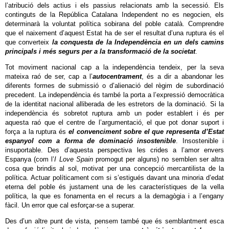
l’atribució dels actius i els passius relacionats amb la secessió. Els
continguts de la República Catalana Independent no es negocien, els
determinarà la voluntat política sobirana del poble català. Comprendre
que el naixement d’aquest Estat ha de ser el resultat d’una ruptura és el
que converteix
la conquesta de la Independència en un dels camins
principals i més segurs per a la transformació de la societat
.
Tot moviment nacional cap a la independència tendeix, per la seva
mateixa raó de ser, cap a l’
autocentrament
, és a dir a abandonar les
diferents formes de submissió o d’alienació del règim de subordinació
precedent. La independència és també la porta a l’expressió democràtica
de la identitat nacional alliberada de les estretors de la dominació. Si la
independència és sobretot ruptura amb un poder establert i és per
aquesta raó que el centre de l’argumentació, el que pot donar suport i
força a la ruptura és
el convenciment sobre el que representa d’Estat
espanyol com a forma de dominació insostenible
. Insostenible i
insuportable. Des d’aquesta perspectiva les crides a l’amor envers
Espanya (com l’
I Love Spain
promogut per alguns) no semblen ser altra
cosa que brindis al sol, motivat per una concepció mercantilista de la
política. Actuar políticament com si s’estigués davant una minoria d’edat
eterna del poble és justament una de les característiques de la vella
política, la que es fonamenta en el recurs a la demagògia i a l’engany
fàcil. Un error que cal esforçar-se a superar.
Des d’un altre punt de vista, pensem també que és semblantment esca