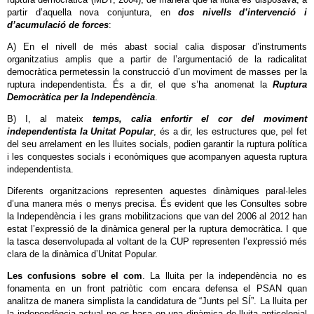
partir d’aquella nova conjuntura, en
dos nivells d’intervenció i
d’acumulació de forces
:
A) En el nivell de més abast social calia disposar d’instruments
organitzatius amplis que a partir de l’argumentació de la radicalitat
democràtica permetessin la construcció d’un moviment de masses per la
ruptura independentista. És a dir, el que s’ha anomenat la
Ruptura
Democràtica per la Independència
.
B) I, al mateix
temps, calia enfortir el cor del moviment
independentista la Unitat Popular
, és a dir, les estructures que, pel fet
del seu arrelament en les lluites socials, podien garantir la ruptura política
i les conquestes socials i econòmiques que acompanyen aquesta ruptura
independentista.
Diferents organitzacions representen aquestes dinàmiques paral·leles
d’una manera més o menys precisa. És evident que les Consultes sobre
la Independència i les grans mobilitzacions que van del 2006 al 2012 han
estat l’expressió de la dinàmica general per la ruptura democràtica. I que
la tasca desenvolupada al voltant de la CUP representen l’expressió més
clara de la dinàmica d’Unitat Popular.
Les confusions sobre el com
. La lluita per la independència no es
fonamenta en un front patriòtic com encara defensa el PSAN quan
analitza de manera simplista la candidatura de “Junts pel SÍ”. La lluita per
la independència actual no es basa en una dinàmica de lluita anticolonial