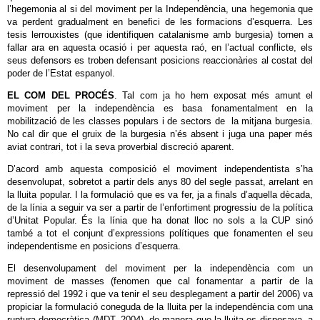
l’hegemonia al si del moviment per la Independència, una hegemonia que
va perdent gradualment en benefici de les formacions d’esquerra. Les
tesis lerrouxistes (que identifiquen catalanisme amb burgesia) tornen a
fallar ara en aquesta ocasió i per aquesta raó, en l’actual conflicte, els
seus defensors es troben defensant posicions reaccionàries al costat del
poder de l’Estat espanyol.
EL COM DEL PROCÉS
. Tal com ja ho hem exposat més amunt el
moviment per la independència es basa fonamentalment en la
mobilització de les classes populars i de sectors de la mitjana burgesia.
No cal dir que el gruix de la burgesia n’és absent i juga una paper més
aviat contrari, tot i la seva proverbial discreció aparent.
D’acord amb aquesta composició el moviment independentista s’ha
desenvolupat, sobretot a partir dels anys 80 del segle passat, arrelant en
la lluita popular. I la formulació que es va fer, ja a finals d’aquella dècada,
de la línia a seguir va ser a partir de l’enfortiment progressiu de la política
d’Unitat Popular. És la línia que ha donat lloc no sols a la CUP sinó
també a tot el conjunt d’expressions polítiques que fonamenten el seu
independentisme en posicions d’esquerra.
El desenvolupament del moviment per la independència com un
moviment de masses (fenomen que cal fonamentar a partir de la
repressió del 1992 i que va tenir el seu desplegament a partir del 2006) va
propiciar la formulació coneguda de la lluita per la independència com una
ruptura democràtica (MDT, 2004), de manera que la lluita es disposava, a