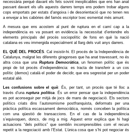
necessària perquè davant els fets sovint inexplicables que ens han anat
passant davant els ulls aquests darrers temps ens podem trobar alguns
cops emportats per estats d’angoixa i de desorientació que no tenen res
a envejar a les cabòries del famós escriptor txec esmentat més amunt.
A mesura que ens acostem al punt de ruptura en el camí cap a la
independència es va posant en evidència la necessitat d’entendre els
elements principals del procés sociopolític de fons en què la nació
catalana es veu immergida especialment al llarg dels vuit anys darrers.
EL QUÈ DEL PROCÉS
. Cal insistir-hi. El procés de la Independència de
Catalunya, malgrat les diferents giragonses que ha anat travessant, no és
altra cosa que una
Ruptura Democràtica
, un fenomen polític que és
propi de tot procés d’independència: es tracta de transferir a un cos
polític (demos) català el poder de decidir, que era segrestat per un poder
estatal aliè.
Les confusions sobre el què
: És, per tant, un procés que té lloc a
través d’una
ruptura política
. És un error pensar que la independència
es pot aconseguir per mitjà de jocs de mans de negociació. Els sectors
polítics criats dins l’autonomisme postfranquista, deformats per una
pràctica política escassament democràtica, només conceben la política
com una qüestió de transaccions. En el cas de la independència
s’equivoquen, doncs, de mig a mig. Aquest error explica que hi hagi
actuacions “dels polítics” que semblin incomprensibles com el recurs
repetit a la negociació amb l’Estat. L’única cosa que s’hi pot negociar és