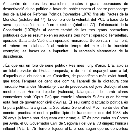
Al centre de totes les maniobres, pactes i grans operacions de
desactivació d’una política a favor del poble trobem el nostre personatge:
des de la Llei de Reforma Política (novembre 1976) fins als Pactes de la
Moncloa (octubre del 77), la compra de la voluntat del PCE a base de la
seva legalització i inclusió en el sistema(abril del 77) i l’elaboració de la
Constitució (1978);és al centre també de les tres grans operacions
polítiques que es resumeixen en aquests tres noms: operació Terradellas,
operació Batalla de València i operació monarquia Borbònica; i finalment,
el trobem en l’elaboració al mateix temps del mite de la transició
exemplar, les bases de la impunitat i la repressió sistemàtica de la
dissidència.
¿És que era un fora de sèrie polític? Res més lluny d’això. Era, això sí
un fidel servidor de l’Estat franquista, o de l’estat espanyol com a tal,
d’aquells que abunden a les Castelles, de procedència més aviat humil,
que troba l’empara de gent que domina l’aparell de la dictadura com
Torcuato Fernández Miranda (el cap de preceptors del jove Borbó),i el seu
mestre icap Herrero Tejedor (valencià, falangista fidel, amb clares
connexions amb l’Opus Dei) que coneix i afavoreix Suárez quan Herrero
està fent de governador civil d’Àvila). El seu camp d’actuació política és
la pura política falangista: la Secretaria General del Movimiento des d’on
coneix i practica el control polític típic del franquisme: des del 1958, als
26 anys ja forma part d’aquesta estructura; al 67 és procurador en Cortes
per Àvila, el 68 Governador Civil de Segòvia i del 69 al 73 dirigeix l’única i
influent TVE. El 75 Herrero Tejedor el fa el seu segon que es converteix