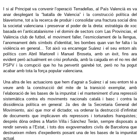
I si al Principat va convenir l’operació Terradellas, al País Valencià es va
anar desplegant la “batalla de Valencia” i la construcció política del
blaverisme, tot a la recerca de produir i consolidar una fractura social dins
la societat valenciana i preservar el poder de la dreta: estratègia de xoc
basada en l’anticatalanisme i el domini de sectors com Las Provincias, el
València club de futbol, el moviment faller, l’esmicolament de la llengua,
l’anorreament dels símbols d’identitat, les bombes quan van fer falta i la
violència en general... Tot això va encarregar Suárez i el seu entorn als
polítics com Abril Martorell i Manuel Broseta, amb un èxit, fins ara
evident però actualment en crisi profunda, amb la caiguda en el no res del
PSPV i la corrupció que ho ha pervertit gairebé tot, però no ha pogut
acabar amb tota la força popular valenciana.
Una altra de les actuacions que hem d’agrair a Suárez i al seu entorn té a
veure amb la construcció del mite de la transició exemplar, amb
l’elaboració de les bases de la impunitat i el manteniment d’una repressió
sistemàtica contra els moviments nacionals català i basc i contra la
dissidència política en general: Ja des de la Secretaria General del
Movimiento, així que mor el dictador, va ordenar la destrucció d’infinitat
de documents que implicaven els repressors i torturadors franquistes;
després dóna ordres a Martin Villa i Sánchez Terán, sempre disposats a
rendir serveis a l’Estat, i tots dos exgovernadors civils de Barcelona que
destrueixen milers d’expedients posant una de les bases de la impunitat
actual.