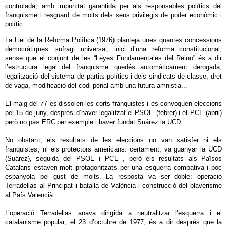
controlada, amb impunitat garantida per als responsables polítics del
franquisme i resguard de molts dels seus privilegis de poder econòmic i
polític.
La Llei de la Reforma Política (1976) planteja unes quantes concessions
democràtiques: sufragi universal, inici d’una reforma constitucional,
sense que el conjunt de les “Leyes Fundamentales del Reino” és a dir
l’estructura legal del franquisme quedés automàticament derogada,
legalització del sistema de partits polítics i dels sindicats de classe, dret
de vaga, modificació del codi penal amb una futura amnistia...
El maig del 77 es dissolen les corts franquistes i es convoquen eleccions
pel 15 de juny, després d’haver legalitzat el PSOE (febrer) i el PCE (abril)
però no pas ERC per exemple i haver fundat Suárez la UCD.
No obstant, els resultats de les eleccions no van satisfer ni els
franquistes, ni els protectors americans: certament, va guanyar la UCD
(Suárez), seguida del PSOE i PCE , però els resultats als Països
Catalans estaven molt protagonitzats per una esquerra combativa i poc
espanyola pel gust de molts. La resposta va ser doble: operació
Terradellas al Principat i batalla de València i construcció del blaverisme
al País Valencià.
L’operació Terradellas anava dirigida a neutralitzar l’esquerra i el
catalanisme popular; el 23 d’octubre de 1977, és a dir després que la