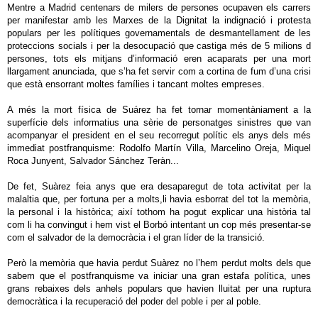
Mentre a Madrid centenars de milers de persones ocupaven els carrers
per manifestar amb les Marxes de la Dignitat la indignació i protesta
populars per les polítiques governamentals de desmantellament de les
proteccions socials i per la desocupació que castiga més de 5 milions d
persones, tots els mitjans d’informació eren acaparats per una mort
llargament anunciada, que s’ha fet servir com a cortina de fum d’una crisi
que està ensorrant moltes famílies i tancant moltes empreses.
A més la mort física de Suárez ha fet tornar momentàniament a la
superfície dels informatius una sèrie de personatges sinistres que van
acompanyar el president en el seu recorregut polític els anys dels més
immediat postfranquisme: Rodolfo Martín Villa, Marcelino Oreja, Miquel
Roca Junyent, Salvador Sánchez Teràn...
De fet, Suàrez feia anys que era desaparegut de tota activitat per la
malaltia que, per fortuna per a molts,li havia esborrat del tot la memòria,
la personal i la històrica; així tothom ha pogut explicar una història tal
com li ha convingut i hem vist el Borbó intentant un cop més presentar-se
com el salvador de la democràcia i el gran líder de la transició.
Però la memòria que havia perdut Suàrez no l’hem perdut molts dels que
sabem que el postfranquisme va iniciar una gran estafa política, unes
grans rebaixes dels anhels populars que havien lluitat per una ruptura
democràtica i la recuperació del poder del poble i per al poble.