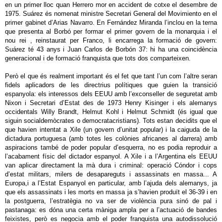
en un primer lloc quan Herrero mor en accident de cotxe el desembre de
1975. Suárez és nomenat ministre Secretari General del Movimiento en el
primer gabinet d’Arias Navarro. En Fernández Miranda l’inclou en la terna
que presenta al Borbó per formar el primer govern de la monarquia i el
nou rei , reinstaurat per Franco, li encarrega la formació de govern:
Suárez té 43 anys i Juan Carlos de Borbón 37: hi ha una coincidència
generacional i de formació franquista que tots dos comparteixen.
Però el que és realment important és el fet que tant l’un com l’altre seran
fidels aplicadors de les directrius polítiques que guien la transició
espanyola: els interessos dels EEUU amb l’exconseller de seguretat amb
Nixon i Secretari d’Estat des de 1973 Henry Kisinger i els alemanys
occidentals Willy Brandt, Helmut Kohl i Helmut Schmidt (és igual que
siguin socialdemòcrates o democratacristians). Tots estan decidits que el
que havien intentat a Xile (un govern d’unitat popular) i la caiguda de la
dictadura portuguesa (amb totes les colònies africanes al darrera) amb
aspiracions també de poder popular d’esquerra, no es podia reproduir a
l’acabament físic del dictador espanyol. A Xile i a l’Argentina els EEUU
van aplicar directament la mà dura i criminal: operació Cóndor i cops
d’estat militars, milers de desapareguts i assassinats en massa... A
Europa,i a l’Estat Espanyol en particular, amb l’ajuda dels alemanys, ja
que els assassinats i les morts en massa ja s’havien produït el 36-39 i en
la postguerra, l’estratègia no va ser de violència pura sinó de pal i
pastanaga: es dóna una certa màniga ampla per a l’actuació de bandes
feixistes, però es negocia amb el poder franquista una autodissolució