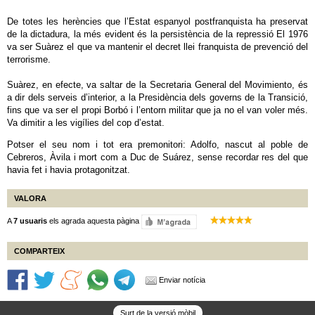
De totes les herències que l’Estat espanyol postfranquista ha preservat
de la dictadura, la més evident és la persistència de la repressió El 1976
va ser Suàrez el que va mantenir el decret llei franquista de prevenció del
terrorisme.
Suàrez, en efecte, va saltar de la Secretaria General del Movimiento, és
a dir dels serveis d’interior, a la Presidència dels governs de la Transició,
fins que va ser el propi Borbó i l’entorn militar que ja no el van voler més.
Va dimitir a les vigílies del cop d’estat.
Potser el seu nom i tot era premonitori: Adolfo, nascut al poble de
Cebreros, Àvila i mort com a Duc de Suárez, sense recordar res del que
havia fet i havia protagonitzat.
VALORA
A
7 usuaris
els agrada aquesta pàgina
COMPARTEIX
Enviar notícia
Surt de la versió mòbil