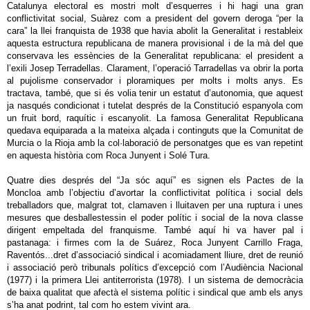
Catalunya electoral es mostri molt d’esquerres i hi hagi una gran
conflictivitat social, Suàrez com a president del govern deroga “per la
cara” la llei franquista de 1938 que havia abolit la Generalitat i restableix
aquesta estructura republicana de manera provisional i de la mà del que
conservava les essències de la Generalitat republicana: el president a
l’exili Josep Terradellas. Clarament, l’operació Tarradellas va obrir la porta
al pujolisme conservador i ploramiques per molts i molts anys. Es
tractava, també, que si és volia tenir un estatut d’autonomia, que aquest
ja nasqués condicionat i tutelat després de la Constitució espanyola com
un fruit bord, raquític i escanyolit. La famosa Generalitat Republicana
quedava equiparada a la mateixa alçada i continguts que la Comunitat de
Murcia o la Rioja amb la col·laboració de personatges que es van repetint
en aquesta història com Roca Junyent i Solé Tura.
Quatre dies després del “Ja sóc aquí” es signen els Pactes de la
Moncloa amb l’objectiu d’avortar la conflictivitat política i social dels
treballadors que, malgrat tot, clamaven i lluitaven per una ruptura i unes
mesures que desballestessin el poder polític i social de la nova classe
dirigent empeltada del franquisme. També aquí hi va haver pal i
pastanaga: i firmes com la de Suárez, Roca Junyent Carrillo Fraga,
Raventós...dret d’associació sindical i acomiadament lliure, dret de reunió
i associació però tribunals polítics d’excepció com l’Audiència Nacional
(1977) i la primera Llei antiterrorista (1978). I un sistema de democràcia
de baixa qualitat que afectà el sistema polític i sindical que amb els anys
s’ha anat podrint, tal com ho estem vivint ara.