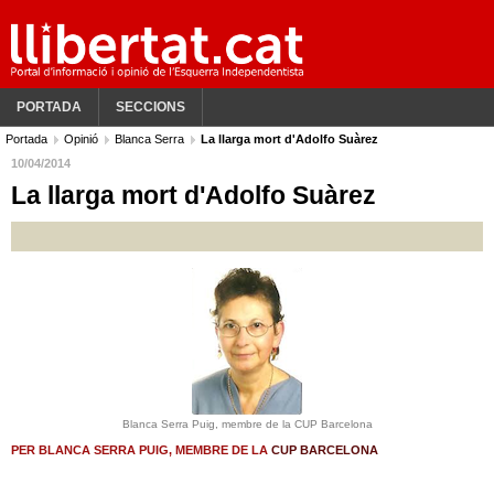
PORTADA
SECCIONS
Portada
Opinió
Blanca Serra
La llarga mort d'Adolfo Suàrez
10/04/2014
La llarga mort d'Adolfo Suàrez
Blanca Serra Puig, membre de la CUP Barcelona
PER BLANCA SERRA PUIG, MEMBRE DE LA
CUP BARCELONA