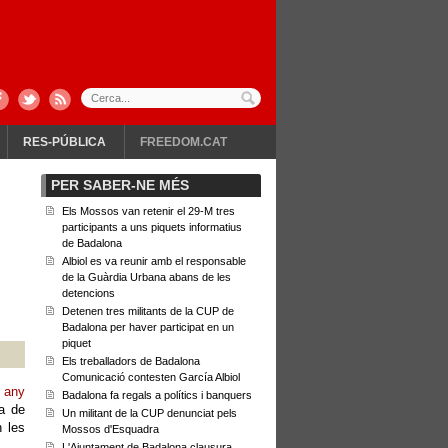
RES-PÚBLICA
FREEDOM.CAT
PER SABER-NE MÉS
Els Mossos van retenir el 29-M tres
participants a uns piquets informatius
de Badalona
Albiol es va reunir amb el responsable
de la Guàrdia Urbana abans de les
detencions
Detenen tres militants de la CUP de
Badalona per haver participat en un
piquet
Els treballadors de Badalona
Comunicació contesten García Albiol
 any
Badalona fa regals a polítics i banquers
da de
Un militant de la CUP denunciat pels
n les
Mossos d'Esquadra
L'Ajuntament de Badalona clausura