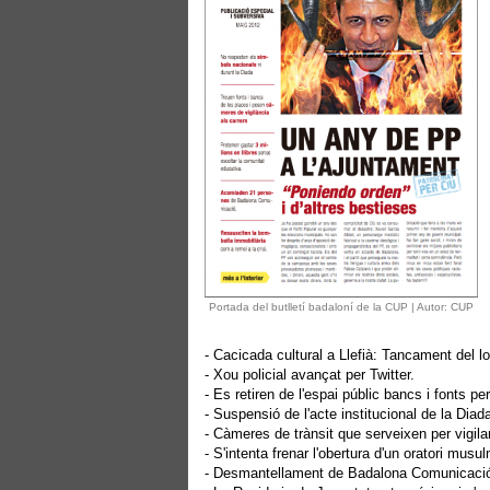
Portada del butlletí badaloní de la CUP | Autor: CUP
- Cacicada cultural a Llefià: Tancament del loc
- Xou policial avançat per Twitter.
- Es retiren de l'espai públic bancs i fonts pe
- Suspensió de l'acte institucional de la Dia
- Càmeres de trànsit que serveixen per vigilar
- S'intenta frenar l'obertura d'un oratori musu
- Desmantellament de Badalona Comunicació 