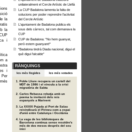
unilateralment el Cercle Artístic de Llefià
cions
La CUP Badalona lamenta la falta de
ició
solucions per poder reprendre l'activitat
de la
del Cercle Artístic
ratis
L'ajuntament de Badalona publica els
mb la
sous dels càrrecs, tal com demanava la
CUP
 CUP
CUP de Badalona: "No hem guanyat,
ca i
però estem guanyant!"
"Badalona tindrà Diada nacional, digui el
què digui l'alcalde"
ítica
com a
stra
RÀNQUINGS
es i
les més llegides
les més votades
. Per
 més
Poble Lliure recupera un cartell del
MDT de 1986 i el vincula a la crisi
migratòria de Sabta
Carles Rebassa rebutja amb un
poema la invitació dels reis
espanyols a Marivent
La XXXIX Pujada al Port de Salau
reivindicarà el Pirineu com a espai
d'unió entre Catalunya i Occitània
La vaga de les biblioteques de
Barcelona continua sense resoldre's
més de dos mesos després del seu
inici