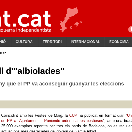
NIÓ
CULTURA
TERRITORI
INTERNACIONAL
ECONOMIA
des"
l d'"albiolades"
any que el PP va aconseguir guanyar les eleccions
Coincidint amb les Festes de Maig, la
CUP
ha publicat en format diari “
Un
de PP a l'Ajuntament – Poniendo orden i altres bestieses
”, amb una tira
25.000 exemplars repartits per tots els barris de Badalona, on es reculle
actuacions més destacades del govern de Garcia Albiol.