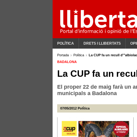
POLÍTICA
DRETS I LLIBERTATS
OPI
Portada
Política
La CUP fa un recull d'"albiola
BADALONA
La CUP fa un recul
El proper 22 de maig farà un 
municipals a Badalona
07/05/2012
Política