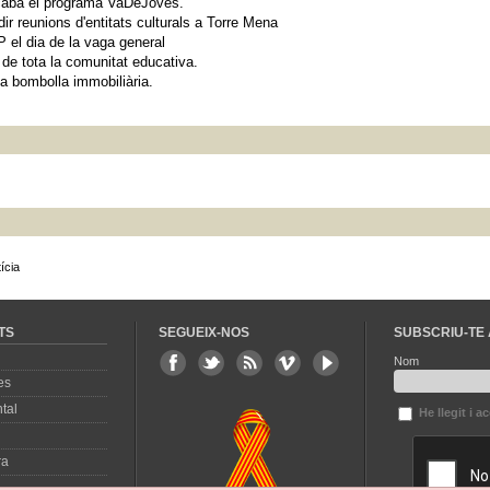
acaba el programa VaDeJoves.
ir reunions d'entitats culturals a Torre Mena
P el dia de la vaga general
ó de tota la comunitat educativa.
la bombolla immobiliària.
ícia
TS
SEGUEIX-NOS
SUBSCRIU-TE 
Nom
es
tal
He llegit i a
ra