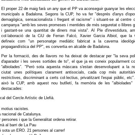
El proper 22 de maig farà un any que el PP va aconseguir guanyar les elec
municipals a Badalona. Segons la CUP, ho va fer "després d'anys d'opos
demagògica, sensacionalista i fregant el racisme" i situant-se al centre 
campanya "amb les seves promeses i mentides de més seguretat o llibres g
i gastant-se una quantitat de diners mai vista". Al Ple d'investidura, a
col·laboració de la CiU de Ferran Falcó, Xavier Garcia Albiol, que la
defineix com "un personatge mediàtic fabricat a la caverna ideològi
propagandística del PP", es convertia en alcalde de Badalona.
Per la formació, des de llavors no ha deixat de destacar per "la seva pol
d'aparador i les seves sortides de to", el que ja es coneix popularment 
“albiolades”. "Però sota aquesta màscara s'estan desenvolupant a la no
ciutat unes polítiques clarament antisocials, cada cop més autoritàri
restrictives, discriminant a certs col·lectius, privatitzant l'espai públic, etc"
això la CUP, amb aquest nou butlletí, fa memòria de les "albiolades"
destacades:
al del Cercle Artístic de Llefià.
r motius racistes.
da nacional de Catalunya.
 persones i que la Generalitat ordena retirar.
lmà al barri de La Pau
sota un ERO. 21 persones al carrer!