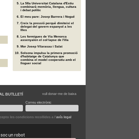
La 58a Universitat Catalana d'Estiu
combinarà memòria, llengua, cultura
i debat polític
El meu pare: Josep Barrera i Nogué
Creix la pressió perquè dimiteixi el
delegat del govern espanyol a les
Illes
Les formigues de Via Menorca
assenyalen el col·lapse de l'illa
Mor Josep Vilarasau i Salat
Solsona impulsa la primera promoció
d'habitatge de Catalunya que
combina el model cooperatiu amb el
lloguer social
vull donar-me de baixa
AL BUTLLETÍ
Correu electrònic
ccepto les condicions recollides a l'
avís legal