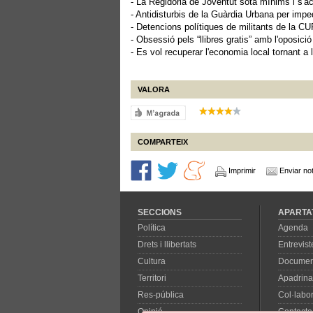
- La Regidoria de Joventut sota mínims i s'
- Antidisturbis de la Guàrdia Urbana per imped
- Detencions polítiques de militants de la CU
- Obsessió pels “llibres gratis” amb l'oposici
- Es vol recuperar l'economia local tornant a 
VALORA
COMPARTEIX
Imprimir
Enviar not
SECCIONS
APARTA
Política
Agenda
Drets i llibertats
Entrevist
Cultura
Documen
Territori
Apadrina
Res-pública
Col·labo
Opinió
Contacte