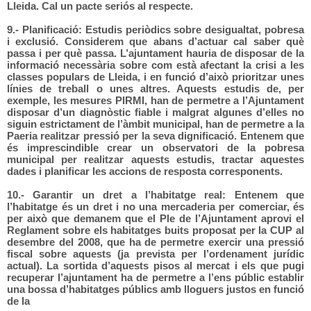
Lleida. Cal un pacte seriós al respecte.
9.- Planificació: Estudis periòdics sobre desigualtat, pobresa
i exclusió. Considerem que abans d’actuar cal saber què
passa i per què passa. L’ajuntament hauria de disposar de la
informació necessària sobre com està afectant la crisi a les
classes populars de Lleida, i en funció d’això prioritzar unes
línies de treball o unes altres. Aquests estudis de, per
exemple, les mesures PIRMI, han de permetre a l’Ajuntament
disposar d’un diagnòstic fiable i malgrat algunes d’elles no
siguin estrictament de l’àmbit municipal, han de permetre a la
Paeria realitzar pressió per la seva dignificació. Entenem que
és imprescindible crear un observatori de la pobresa
municipal per realitzar aquests estudis, tractar aquestes
dades i planificar les accions de resposta corresponents.
10.- Garantir un dret a l’habitatge real: Entenem que
l’habitatge és un dret i no una mercaderia per comerciar, és
per això que demanem que el Ple de l’Ajuntament aprovi el
Reglament sobre els habitatges buits proposat per la CUP al
desembre del 2008, que ha de permetre exercir una pressió
fiscal sobre aquests (ja prevista per l’ordenament jurídic
actual). La sortida d’aquests pisos al mercat i els que pugi
recuperar l’ajuntament ha de permetre a l’ens públic establir
una bossa d’habitatges públics amb lloguers justos en funció
de la