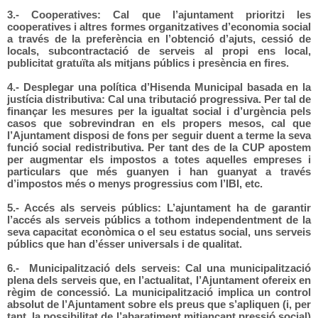
3.- Cooperatives: Cal que l’ajuntament prioritzi les
cooperatives i altres formes organitzatives d’economia social
a través de la preferència en l’obtenció d’ajuts, cessió de
locals, subcontractació de serveis al propi ens local,
publicitat gratuïta als mitjans públics i presència en fires.
4.- Desplegar una política d’Hisenda Municipal basada en la
justícia distributiva: Cal una tributació progressiva. Per tal de
finançar les mesures per la igualtat social i d’urgència pels
casos que sobrevindran en els propers mesos, cal que
l’Ajuntament disposi de fons per seguir duent a terme la seva
funció social redistributiva. Per tant des de la CUP apostem
per augmentar els impostos a totes aquelles empreses i
particulars que més guanyen i han guanyat a través
d’impostos més o menys progressius com l’IBI, etc.
5.- Accés als serveis públics: L’ajuntament ha de garantir
l’accés als serveis públics a tothom independentment de la
seva capacitat econòmica o el seu estatus social, uns serveis
públics que han d’ésser universals i de qualitat.
6.- Municipalització dels serveis: Cal una municipalització
plena dels serveis que, en l’actualitat, l’Ajuntament ofereix en
règim de concessió. La municipalització implica un control
absolut de l’Ajuntament sobre els preus que s’apliquen (i, per
tant, la possibilitat de l’abaratiment mitjançant pressió social)