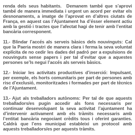
renda dels seus habitants. Demanem també que s’aprovi
també de manera immediata i urgent un acord per evitar els
desnonaments, a imatge de l’aprovat en d’altres ciutats de
França, en aquest cas l’Ajuntament ha d’ésser element actiu
amb la gestió i tractes que l’afectat hagi de tenir amb l’entitat
bancària corresponent.
11.- Blindar l’accés als serveis bàsics dels nouvinguts: Cal
que la Paeria mostri de manera clara i ferma la seva voluntat
explícita de no cedir les dades del padró per a expulsions de
nouvinguts sense papers i per tal d’evitar que a aquestes
persones se’ls negui l’accés als serveis bàsics.
12.- Iniciar les activitats productives d’inserció: Impulsant,
per exemple, els horts comunitaris per part de persones amb
risc d’exclusió, monitoritzades i formades per part de tècnics
de l’Ajuntament.
13.- Ajut als treballadors autònoms: Per tal de que aquests
treballadors/es pugin accedir als fons necessaris per
continuar desenvolupant la seva activitat l’ajuntament ha
d’intervenir activament amb els tràmits necessaris amb
l’entitat bancària negociant crèdits tous i oferint garanties.
Caldrà que l’ens municipal estableixi un protocol amb
aquests treballadors/es per aquests tràmits.