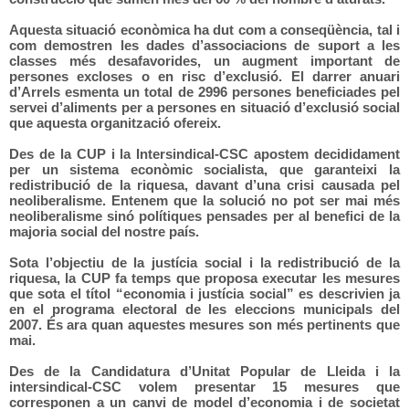
Aquesta situació econòmica ha dut com a conseqüència, tal i
com demostren les dades d’associacions de suport a les
classes més desafavorides, un augment important de
persones excloses o en risc d’exclusió. El darrer anuari
d’Arrels esmenta un total de 2996 persones beneficiades pel
servei d’aliments per a persones en situació d’exclusió social
que aquesta organització ofereix.
Des de la CUP i la Intersindical-CSC apostem decididament
per un sistema econòmic socialista, que garanteixi la
redistribució de la riquesa, davant d’una crisi causada pel
neoliberalisme. Entenem que la solució no pot ser mai més
neoliberalisme sinó polítiques pensades per al benefici de la
majoria social del nostre país.
Sota l’objectiu de la justícia social i la redistribució de la
riquesa, la CUP fa temps que proposa executar les mesures
que sota el títol “economia i justícia social” es descrivien ja
en el programa electoral de les eleccions municipals del
2007. És ara quan aquestes mesures son més pertinents que
mai.
Des de la Candidatura d’Unitat Popular de Lleida i la
intersindical-CSC volem presentar 15 mesures que
corresponen a un canvi de model d’economia i de societat