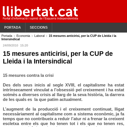
PORTADA
SECCIONS
Portada
Economia
Laboral
15 mesures anticirisi, per la CUP de Lleida i la
Intersindical
24/09/2010
15:20
15 mesures anticirisi, per la CUP de
Lleida i la Intersindical
15 mesures contra la crisi
Des dels seus inicis al segle XVIII, el capitalisme ha estat
intrínsecament vinculat a l’obsessió pel creixement i ha estat
sotmès a diverses crisis al llarg de la seva història, la darrera
de les quals es la que patim actualment.
L’augment de la producció i el creixement continuat, lligat
necessàriament al capitalisme com a sistema econòmic, ja fa
temps que no contribueix a reduir l’atur ni a frenar la creixent
escletxa entre els que ho tenen tot i els que no tenen res,