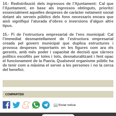
14.- Redistribució dels ingressos de l’Ajuntament: Cal que
l’Ajuntament, en base als ingressos obtinguts, prioritzi
essencialment aquelles despeses de caràcter netament social
dotant als serveis públics dels fons necessaris encara que
això signifiqui l’aturada d’obres o inversions d’algun altre
tipus.
15.- Fi de l’estructura empresarial de l’ens municipal: Cal
l’immediat desmantellament de l’estructura empresarial
creada pel govern municipal que duplica estructures i
provoca despeses importants en les figures com ara els
gerents, amb més poder i capacitat de decisió que càrrecs
polítics escollits per totes i tots, desnaturalitzant i fent opac
el funcionament de la Paeria. Qualsevol organisme públic ha
de tenir com a màxima el servei a les persones i no la cerca
del benefici.
COMPARTEIX
Enviar notícia