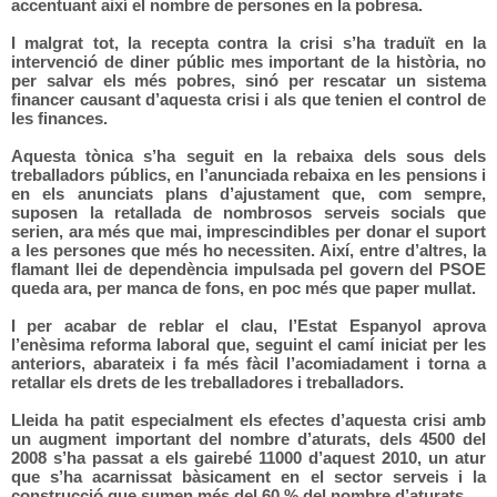
accentuant així el nombre de persones en la pobresa.
I malgrat tot, la recepta contra la crisi s’ha traduït en la
intervenció de diner públic mes important de la història, no
per salvar els més pobres, sinó per rescatar un sistema
financer causant d’aquesta crisi i als que tenien el control de
les finances.
Aquesta tònica s’ha seguit en la rebaixa dels sous dels
treballadors públics, en l’anunciada rebaixa en les pensions i
en els anunciats plans d’ajustament que, com sempre,
suposen la retallada de nombrosos serveis socials que
serien, ara més que mai, imprescindibles per donar el suport
a les persones que més ho necessiten. Així, entre d’altres, la
flamant llei de dependència impulsada pel govern del PSOE
queda ara, per manca de fons, en poc més que paper mullat.
I per acabar de reblar el clau, l’Estat Espanyol aprova
l’enèsima reforma laboral que, seguint el camí iniciat per les
anteriors, abarateix i fa més fàcil l’acomiadament i torna a
retallar els drets de les treballadores i treballadors.
Lleida ha patit especialment els efectes d’aquesta crisi amb
un augment important del nombre d’aturats, dels 4500 del
2008 s’ha passat a els gairebé 11000 d’aquest 2010, un atur
que s’ha acarnissat bàsicament en el sector serveis i la
construcció que sumen més del 60 % del nombre d’aturats.