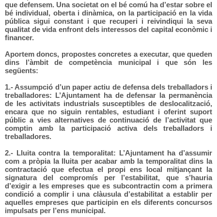
que defensem. Una societat on el bé comú ha d’estar sobre el
bé individual, oberta i dinàmica, on la participació en la vida
pública sigui constant i que recuperi i reivindiqui la seva
qualitat de vida enfront dels interessos del capital econòmic i
financer.
Aportem doncs, propostes concretes a executar, que queden
dins l’àmbit de competència municipal i que són les
següents:
1.- Assumpció d’un paper actiu de defensa dels treballadors i
treballadores: L’Ajuntament ha de defensar la permanència
de les activitats industrials susceptibles de deslocalització,
encara que no siguin rentables, estudiant i oferint suport
públic a vies alternatives de continuació de l’activitat que
comptin amb la participació activa dels treballadors i
treballadores.
2.- Lluita contra la temporalitat: L’Ajuntament ha d’assumir
com a pròpia la lluita per acabar amb la temporalitat dins la
contractació que efectua el propi ens local mitjançant la
signatura del compromís per l’estabilitat, que s’hauria
d’exigir a les empreses que es subcontractin com a primera
condició a complir i una clàusula d’estabilitat a establir per
aquelles empreses que participin en els diferents concursos
impulsats per l’ens municipal.