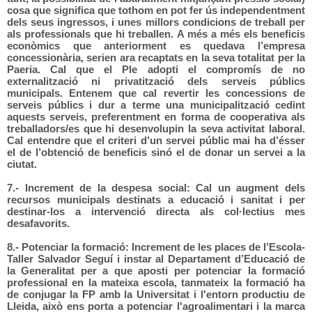
cosa que significa que tothom en pot fer ús independentment
dels seus ingressos, i unes millors condicions de treball per
als professionals que hi treballen. A més a més els beneficis
econòmics que anteriorment es quedava l’empresa
concessionària, serien ara recaptats en la seva totalitat per la
Paeria. Cal que el Ple adopti el compromís de no
externalització ni privatització dels serveis públics
municipals. Entenem que cal revertir les concessions de
serveis públics i dur a terme una municipalització cedint
aquests serveis, preferentment en forma de cooperativa als
treballadors/es que hi desenvolupin la seva activitat laboral.
Cal entendre que el criteri d’un servei públic mai ha d’ésser
el de l’obtenció de beneficis sinó el de donar un servei a la
ciutat.
7.- Increment de la despesa social: Cal un augment dels
recursos municipals destinats a educació i sanitat i per
destinar-los a intervenció directa als col·lectius mes
desafavorits.
8.- Potenciar la formació: Increment de les places de l’Escola-
Taller Salvador Seguí i instar al Departament d’Educació de
la Generalitat per a que aposti per potenciar la formació
professional en la mateixa escola, tanmateix la formació ha
de conjugar la FP amb la Universitat i l'entorn productiu de
Lleida, això ens porta a potenciar l'agroalimentari i la marca