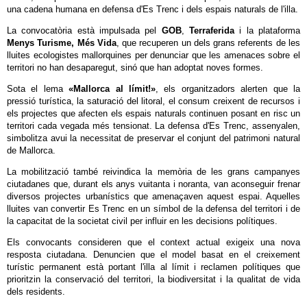
una cadena humana en defensa d'Es Trenc i dels espais naturals de l'illa.
La convocatòria està impulsada pel
GOB
,
Terraferida
i la plataforma
Menys Turisme, Més Vida
, que recuperen un dels grans referents de les
lluites ecologistes mallorquines per denunciar que les amenaces sobre el
territori no han desaparegut, sinó que han adoptat noves formes.
Sota el lema
«Mallorca al límit!»
, els organitzadors alerten que la
pressió turística, la saturació del litoral, el consum creixent de recursos i
els projectes que afecten els espais naturals continuen posant en risc un
territori cada vegada més tensionat. La defensa d'Es Trenc, assenyalen,
simbolitza avui la necessitat de preservar el conjunt del patrimoni natural
de Mallorca.
La mobilització també reivindica la memòria de les grans campanyes
ciutadanes que, durant els anys vuitanta i noranta, van aconseguir frenar
diversos projectes urbanístics que amenaçaven aquest espai. Aquelles
lluites van convertir Es Trenc en un símbol de la defensa del territori i de
la capacitat de la societat civil per influir en les decisions polítiques.
Els convocants consideren que el context actual exigeix una nova
resposta ciutadana. Denuncien que el model basat en el creixement
turístic permanent està portant l'illa al límit i reclamen polítiques que
prioritzin la conservació del territori, la biodiversitat i la qualitat de vida
dels residents.