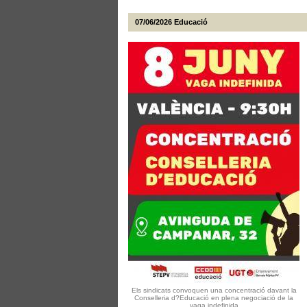
07/06/2026
Educació
Els sindicats convoquen una concentració davant la
Conselleria d?Educació en plena negociació de la
vaga indefinida