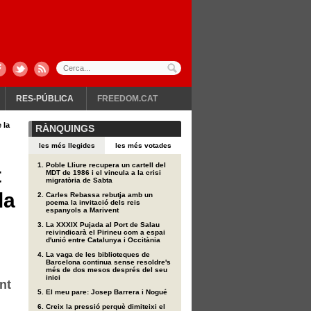
RES-PÚBLICA
FREEDOM.CAT
 la
RÀNQUINGS
les més llegides
les més votades
Poble Lliure recupera un cartell del
t
MDT de 1986 i el vincula a la crisi
migratòria de Sabta
la
Carles Rebassa rebutja amb un
poema la invitació dels reis
espanyols a Marivent
La XXXIX Pujada al Port de Salau
reivindicarà el Pirineu com a espai
d'unió entre Catalunya i Occitània
La vaga de les biblioteques de
Barcelona continua sense resoldre's
més de dos mesos després del seu
inici
nt
El meu pare: Josep Barrera i Nogué
Creix la pressió perquè dimiteixi el