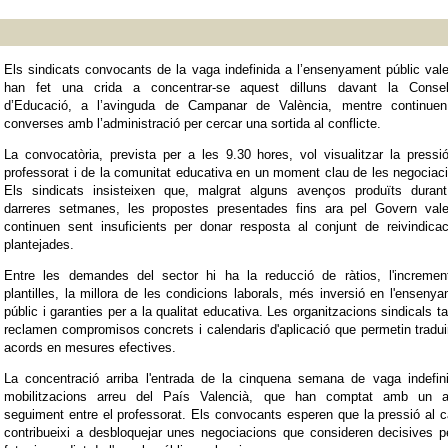
Els sindicats convocants de la vaga indefinida a l’ensenyament públic val
han fet una crida a concentrar-se aquest dilluns davant la Consell
d’Educació, a l’avinguda de Campanar de València, mentre continuen
converses amb l’administració per cercar una sortida al conflicte.
La convocatòria, prevista per a les 9.30 hores, vol visualitzar la pressi
professorat i de la comunitat educativa en un moment clau de les negociac
Els sindicats insisteixen que, malgrat alguns avenços produïts durant
darreres setmanes, les propostes presentades fins ara pel Govern vale
continuen sent insuficients per donar resposta al conjunt de reivindica
plantejades.
Entre les demandes del sector hi ha la reducció de ràtios, l'incremen
plantilles, la millora de les condicions laborals, més inversió en l'enseny
públic i garanties per a la qualitat educativa. Les organitzacions sindicals 
reclamen compromisos concrets i calendaris d'aplicació que permetin tradui
acords en mesures efectives.
La concentració arriba l'entrada de la cinquena semana de vaga indefini
mobilitzacions arreu del País Valencià, que han comptat amb un a
seguiment entre el professorat. Els convocants esperen que la pressió al c
contribueixi a desbloquejar unes negociacions que consideren decisives p