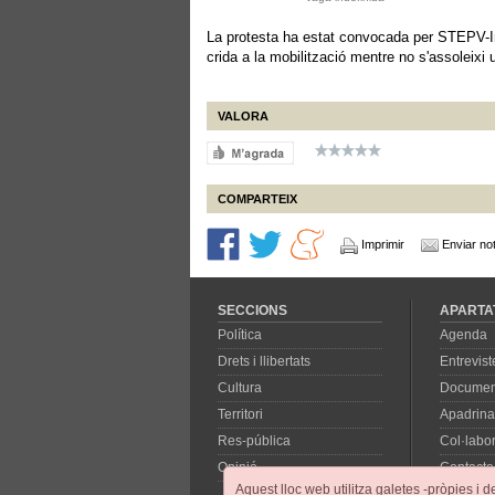
La protesta ha estat convocada per STEPV-I
crida a la mobilització mentre no s'assoleixi 
VALORA
COMPARTEIX
Imprimir
Enviar not
SECCIONS
APARTA
Política
Agenda
Drets i llibertats
Entrevist
Cultura
Documen
Territori
Apadrina
Res-pública
Col·labo
Opinió
Contacte
Aquest lloc web utilitza galetes -pròpies i d