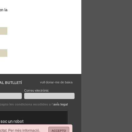
en la
vull donar-me de baixa
AL BUTLLETÍ
Correu electrònic
ccepto les condicions recollides a l'
avís legal
citat. Per més informació,
ACCEPTO