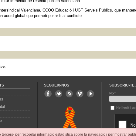
futur immediat de l'escola pública valenciana.
ntersindical Valenciana, CCOO Educació i UGT Serveis Públics, que manten
un acord global que permeti posar fi al conflicte.
ícia
TS
SEGUEIX-NOS
SUBSCRIU-TE 
Nom
es
tal
He llegit i a
ra
e tercers- per recopilar informació estadística sobre la navegació i per mostrar publi