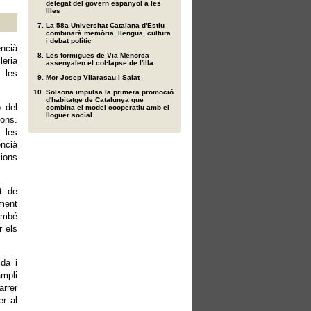
delegat del govern espanyol a les
Illes
La 58a Universitat Catalana d'Estiu
combinarà memòria, llengua, cultura
i debat polític
encià
Les formigues de Via Menorca
eria
assenyalen el col·lapse de l'illa
 les
Mor Josep Vilarasau i Salat
Solsona impulsa la primera promoció
d'habitatge de Catalunya que
ó del
combina el model cooperatiu amb el
lloguer social
ions.
 les
ncià
cions
t de
ament
també
r els
da i
mpli
arrer
er al