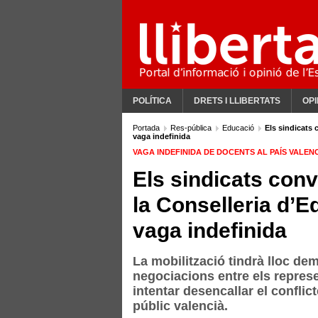
POLÍTICA
DRETS I LLIBERTATS
OPI
Portada
Res-pública
Educació
Els sindicats
vaga indefinida
VAGA INDEFINIDA DE DOCENTS AL PAÍS VALEN
Els sindicats con
la Conselleria d’E
vaga indefinida
La mobilització tindrà lloc de
negociacions entre els represe
intentar desencallar el confli
públic valencià.