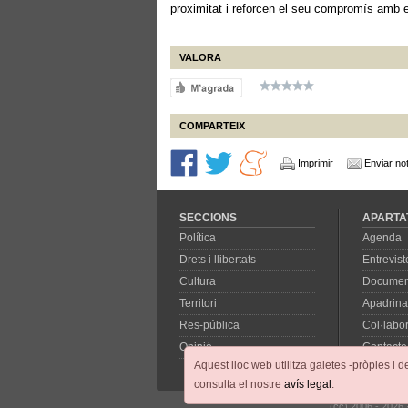
proximitat i reforcen el seu compromís amb el 
VALORA
COMPARTEIX
Imprimir
Enviar not
SECCIONS
APARTA
Política
Agenda
Drets i llibertats
Entrevist
Cultura
Documen
Territori
Apadrina
Res-pública
Col·labo
Opinió
Contacte
Aquest lloc web utilitza galetes -pròpies i d
consulta el nostre
avís legal
.
(cc) 2006 - 2026 