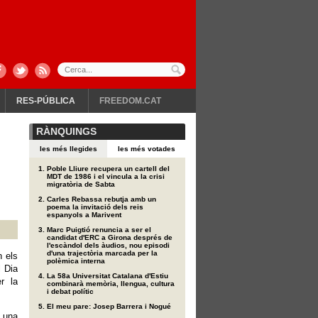
RES-PÚBLICA
FREEDOM.CAT
RÀNQUINGS
les més llegides
les més votades
Poble Lliure recupera un cartell del
MDT de 1986 i el vincula a la crisi
migratòria de Sabta
Carles Rebassa rebutja amb un
poema la invitació dels reis
espanyols a Marivent
Marc Puigtió renuncia a ser el
candidat d'ERC a Girona després de
l'escàndol dels àudios, nou episodi
d'una trajectòria marcada per la
n els
polèmica interna
l Dia
La 58a Universitat Catalana d'Estiu
r la
combinarà memòria, llengua, cultura
i debat polític
El meu pare: Josep Barrera i Nogué
 una