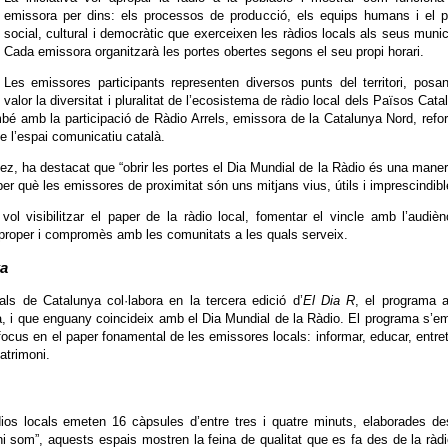
emissora per dins: els processos de producció, els equips humans i el p
social, cultural i democràtic que exerceixen les ràdios locals als seus munic
Cada emissora organitzarà les portes obertes segons el seu propi horari.
Les emissores participants representen diversos punts del territori, posa
valor la diversitat i pluralitat de l’ecosistema de ràdio local dels Països Cata
bé amb la participació de Ràdio Arrels, emissora de la Catalunya Nord, refo
de l’espai comunicatiu català.
ez, ha destacat que “obrir les portes el Dia Mundial de la Ràdio és una mane
er què les emissores de proximitat són uns mitjans vius, útils i imprescindibl
l visibilitzar el paper de la ràdio local, fomentar el vincle amb l’audièn
 proper i compromès amb les comunitats a les quals serveix.
xa
ls de Catalunya col·labora en la tercera edició d’
El Dia R
, el programa 
a, i que enguany coincideix amb el Dia Mundial de la Ràdio. El programa s’e
l focus en el paper fonamental de les emissores locals: informar, educar, entret
atrimoni.
ios locals emeten 16 càpsules d’entre tres i quatre minuts, elaborades d
i som”, aquests espais mostren la feina de qualitat que es fa des de la ràd