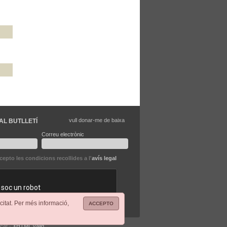
vull donar-me de baixa
AL BUTLLETÍ
Correu electrònic
ccepto les condicions recollides a l'
avís legal
citat. Per més informació,
ACCEPTO
.cat ·
XHTML vàlid