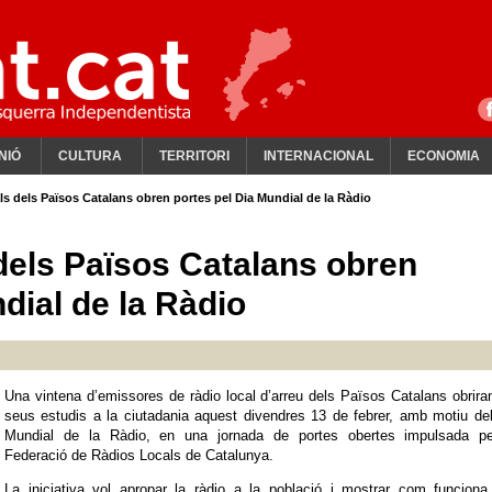
NIÓ
CULTURA
TERRITORI
INTERNACIONAL
ECONOMIA
ls dels Països Catalans obren portes pel Dia Mundial de la Ràdio
 dels Països Catalans obren
dial de la Ràdio
Una vintena d’emissores de ràdio local d’arreu dels Països Catalans obrira
seus estudis a la ciutadania aquest divendres 13 de febrer, amb motiu de
Mundial de la Ràdio, en una jornada de portes obertes impulsada pe
Federació de Ràdios Locals de Catalunya.
La iniciativa vol apropar la ràdio a la població i mostrar com funciona