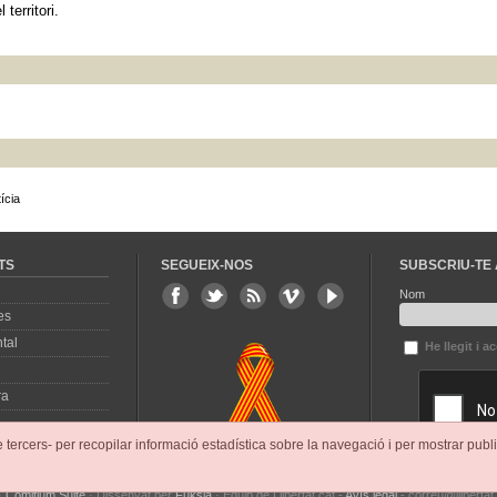
territori.
ícia
TS
SEGUEIX-NOS
SUBSCRIU-TE 
Nom
es
tal
He llegit i a
ra
e tercers- per recopilar informació estadística sobre la navegació i per mostrar publi
·
Comitium Suite
· Dissenyat per
Fuksia
· Equip de Llibertat.cat -
Avís legal
- correu@llibertat