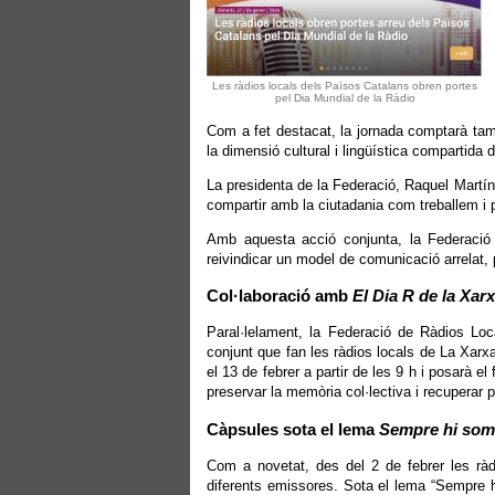
Les ràdios locals dels Països Catalans obren portes
pel Dia Mundial de la Ràdio
Com a fet destacat, la jornada comptarà tam
la dimensió cultural i lingüística compartida 
La presidenta de la Federació, Raquel Martín
compartir amb la ciutadania com treballem i p
Amb aquesta acció conjunta, la Federació vo
reivindicar un model de comunicació arrelat,
Col·laboració amb
El Dia R de la Xar
Paral·lelament, la Federació de Ràdios Loca
conjunt que fan les ràdios locals de La Xarx
el 13 de febrer a partir de les 9 h i posarà e
preservar la memòria col·lectiva i recuperar p
Càpsules sota el lema
Sempre hi som
Com a novetat, des del 2 de febrer les ràd
diferents emissores. Sota el lema “Sempre h