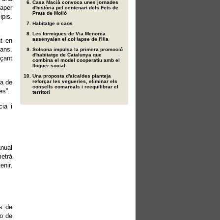
Casa Macià convoca unes jornades
aper
d'història pel centenari dels Fets de
Prats de Molló
ipis.
Habitatge o caos
Les formigues de Via Menorca
assenyalen el col·lapse de l'illa
nt en
lans.
Solsona impulsa la primera promoció
d'habitatge de Catalunya que
rçant
combina el model cooperatiu amb el
lloguer social
Una proposta d'alcaldes planteja
ra de
reforçar les vegueries, eliminar els
consells comarcals i reequilibrar el
es”.
territori
cia i
anual
metrà
enir,
es de
io de