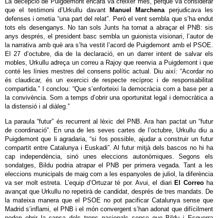
La decepció de Puigdemont encara va créixer més, perquè va considerar
que el testimoni d’Urkullu davant
Manuel Marchena
perjudicava les
defenses i ometia “una part del relat”. Però el vent sembla que s’ha endut
tots els desenganys. No tan sols Junts ha tornat a abraçar el PNB: sis
anys després, el president basc sembla un guionista visionari, l’autor de
la narrativa amb què ara s’ha vestit l’acord de Puigdemont amb el PSOE.
El 27 d’octubre, dia de la declaració, en un darrer intent de salvar els
mobles, Urkullu adreça un correu a Rajoy que reenvia a Puigdemont i que
conté les línies mestres del consens polític actual. Diu així: “Acordar no
és claudicar, és un exercici de respecte recíproc i de responsabilitat
compartida.” I conclou: “Que s’enforteixi la democràcia com a base per a
la convivència. Som a temps d’obrir una oportunitat legal i democràtica a
la distensió i al diàleg.”
La paraula “futur” és recurrent al lèxic del PNB. Ara han pactat un “futur
de coordinació”. En una de les seves cartes de l’octubre, Urkullu diu a
Puigdemont que li agradaria, “si fos possible, ajudar a construir un futur
compartit entre Catalunya i Euskadi”. Al futur mitjà dels bascos no hi ha
cap independència, sinó unes eleccions autonòmiques. Segons els
sondatges, Bildu podria atrapar el PNB per primera vegada. Tant a les
eleccions municipals de maig com a les espanyoles de juliol, la diferència
va ser molt estreta. L’equip d’Ortuzar té por. Avui, el diari
El Correo
ha
avançat que Urkullu no repetirà de candidat, després de tres mandats. De
la mateixa manera que el PSOE no pot pacificar Catalunya sense que
Madrid s’inflami, el PNB i el món convergent s’han adonat que difícilment
poden obrir la capsa dels trons nacionals sense que Bildu i Esquerra