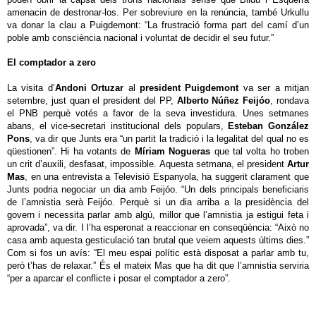
amenacin de destronar-los. Per sobreviure en la renúncia, també Urkullu
va donar la clau a Puigdemont: “La frustració forma part del camí d’un
poble amb consciència nacional i voluntat de decidir el seu futur.”
El comptador a zero
La visita d’
Andoni Ortuzar
al
president Puigdemont
va ser a mitjan
setembre, just quan el president del PP,
Alberto Núñez Feijóo
, rondava
el PNB perquè votés a favor de la seva investidura. Unes setmanes
abans, el vice-secretari institucional dels populars,
Esteban González
Pons
, va dir que Junts era “un partit la tradició i la legalitat del qual no es
qüestionen”. Hi ha votants de
Míriam Nogueras
que tal volta ho troben
un crit d’auxili, desfasat, impossible. Aquesta setmana, el president
Artur
Mas
, en una entrevista a Televisió Espanyola, ha suggerit clarament que
Junts podria negociar un dia amb Feijóo. “Un dels principals beneficiaris
de l’amnistia serà Feijóo. Perquè si un dia arriba a la presidència del
govern i necessita parlar amb algú, millor que l’amnistia ja estigui feta i
aprovada”, va dir. I l’ha esperonat a reaccionar en conseqüència: “Això no
casa amb aquesta gesticulació tan brutal que veiem aquests últims dies.”
Com si fos un avís: “El meu espai polític està disposat a parlar amb tu,
però t’has de relaxar.” És el mateix Mas que ha dit que l’amnistia serviria
“per a aparcar el conflicte i posar el comptador a zero”.