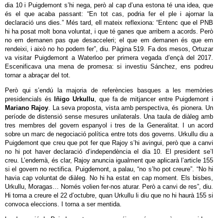
dia 10 i Puigdemont s’hi nega, però al cap d’una estona té una idea, que
és el que acaba passant: “En tot cas, podria fer el ple i ajornar la
declaració uns dies.” Més tard, ell mateix reflexiona: “Entenc que el PNB
hi ha posat molt bona voluntat, i que té ganes que arribem a acords. Però
no em demanen pas que desacceleri; el que em demanen és que em
rendeixi, i això no ho podem fer”, diu. Pàgina 519. Fa dos mesos, Ortuzar
va visitar Puigdemont a Waterloo per primera vegada d’ençà del 2017.
Escenificava una mena de promesa: si investiu Sánchez, ens podreu
tornar a abraçar del tot.
Però qui s’endú la majoria de referències basques a les memòries
presidencials és
Iñigo Urkullu
, que fa de mitjancer entre Puigdemont i
Mariano Rajoy
. La seva proposta, vista amb perspectiva, és pionera. Un
període de distensió sense mesures unilaterals. Una taula de diàleg amb
tres membres del govern espanyol i tres de la Generalitat. I un acord
sobre un marc de negociació política entre tots dos governs. Urkullu diu a
Puigdemont que creu que pot fer que Rajoy s’hi avingui, però que a canvi
no hi pot haver declaració d’independència el dia 10. El president se’l
creu. L’endemà, és clar, Rajoy anuncia igualment que aplicarà l’article 155
si el govern no rectifica. Puigdemont, a palau, “no s’ho pot creure”. “No hi
havia cap voluntat de diàleg. No hi ha estat en cap moment. Els bisbes,
Urkullu, Moragas… Només volien fer-nos aturar. Però a canvi de res”, diu.
Hi torna a creure el 22 d’octubre, quan Urkullu li diu que no hi haurà 155 si
convoca eleccions. I torna a ser mentida.