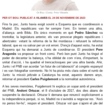
Ot Bou i Costa. Foto Vilaweb.
PER OT BOU. PUBLICAT A
VILAWEB
EL 24 DE NOVEMBRE DE 2023
Fins fa poc, Junts havia exigit sovint a Esquerra que es coordinessin a
Madrid. Els republicans van fer sempre l’orni. En tenien una altra,
d’aliança: amb Bildu. Els únics moments en què
Pedro Sánchez
va
trontollar, la legislatura anterior, els van provocar plegats republicans i
abertzales
: vetant la reforma de la llei mordassa i refusant la reforma
laboral, que es va salvar per un vot erroni. D’ençà d’aquest estiu, ha estat
Esquerra qui ha demanat a Junts de coordinar-se. El president
Pere
Aragonès
va proposar un front comú. Però bon punt Junts ha tingut el
poder de decantar la balança, s’ha oblidat de com n’era, d’important, la
unitat d’acció, i ha quadrat el trencaclosques per una altra banda. Ahir,
Junts i el PNB van acordar “un futur de col·laboració” al congrés espanyol
i es van fotografiar somrients. No hi ha pista més clara sobre el rumb de
Junts: la missió
jeltzale
a Catalunya ha estat, aquests darrers anys,
retornar el president
Carles Puigdemont
a la normalitat autonòmica.
A les seves memòries, Puigdemont hi explica un sopar amb el president
del PNB,
Andoni Ortuzar
, el 8 d’octubre de 2017, dos dies abans de
suspendre la declaració. Ortuzar li demana que renunciï explícitament a
la independència perquè, si no, Madrid no s’avindrà a negociar res. “Això
no penso fer-ho”, respon el president. Ortuzar vol que s’ajorni el ple del