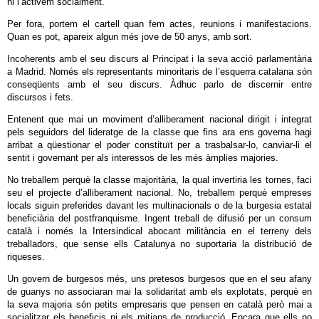
ni l’activem socialment.
Per fora, portem el cartell quan fem actes, reunions i manifestacions.
Quan es pot, apareix algun més jove de 50 anys, amb sort.
Incoherents amb el seu discurs al Principat i la seva acció parlamentària
a Madrid. Només els representants minoritaris de l’esquerra catalana són
conseqüents amb el seu discurs. Àdhuc parlo de discernir entre
discursos i fets.
Entenent que mai un moviment d’alliberament nacional dirigit i integrat
pels seguidors del lideratge de la classe que fins ara ens governa hagi
arribat a qüestionar el poder constituït per a trasbalsar-lo, canviar-li el
sentit i governant per als interessos de les més àmplies majories.
No treballem perquè la classe majoritària, la qual invertiria les tornes, faci
seu el projecte d’alliberament nacional. No, treballem perquè empreses
locals siguin preferides davant les multinacionals o de la burgesia estatal
beneficiària del postfranquisme. Ingent treball de difusió per un consum
català i només la Intersindical abocant militància en el terreny dels
treballadors, que sense ells Catalunya no suportaria la distribució de
riqueses.
Un govern de burgesos més, uns pretesos burgesos que en el seu afany
de guanys no associaran mai la solidaritat amb els explotats, perquè en
la seva majoria són petits empresaris que pensen en català però mai a
socialitzar els beneficis ni els mitjans de producció. Encara que ells no