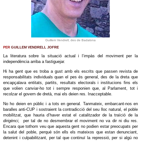
Guillem Vendrell, des de Badalona
PER
GUILLEM VENDRELL JOFRE
La literatura sobre la situació actual i l’impàs del moviment per la
independència arriba a fastiguejar.
Hi ha gent que es troba a gust amb els escrits que passen revista de
responsabilitats individuals quan el pes és general, des de la dreta que
encapçalava entitats, partits, resultats electorals i institucions fins els
que volien canviar-ho tot i sempre responien que, al Parlament, tot i
recolzar el govern de dretà, mai els deien res. Inacceptable.
No ho deien en públic i a tots en general. Tanmateix, embarcant-nos en
baralles anti-CUP i sostraient la contradicció del seu lloc natural, el poble
mobilitzat, que hauria d’haver estat el catalitzador de la traïció de la
dirigènci,
per tal de no desmembrar el moviment no va dir ni diu res.
Encara que tothom veu que aquesta gent no podien estar preocupats per
la salut del poble, perquè són ells els mateixos que estan denunciant,
detenint i culpabilitzant, per tal que continuï la repressió, per si algú no