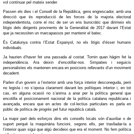
vol continuar pel mateix sender.
Passen els dies i el Consell de la República, gens engrescador, amb una
direcció que és reproducció de les forces de la majoria electoral
independentista, corre el risc de ser un ens burocràtic que dirimeix els
litigis dels dirigents provinents de la Generalitat de 2017 davant l’Estat
que ja necessiten un marcapassos per mantenir el batec.
És Catalunya contra l’Estat Espanyol, no els litigis d’ésser humans
individuals.
Ja haurien d’haver fet una passada al costat. Tornin quan hàgim fet la
independència. Ara deixin d’encotillar-nos. Simpaties i seguicis
personalistes els mantenen encara en posicions rellevants d’un moviment
decadent.
Parlen d’un govern a l’exterior amb una força interior desconeguda, però
no legisla i no s’oposa clarament davant les polítiques interior i, en tot
cas, en alguna ocasió no s’anima a anar per la política general que
encotilla el posicionament nacional de la política catalana republicana i
avançada, encara que en actes de col·lectius particulars es parla en
públic de política de progrés pel futur republicà català.
La major part dels esforços dins els consells locals són d’auxiliar o de
suport perquè la maquinària funcioni, segons ells, per traslladar-la a
l’interior quan sigui que algú decideixi que era el moment. No fem política