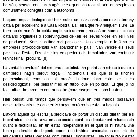
ho són, pensen com un burgès més quan en realitat són autoexplotats
comunament coneguts com a autònoms.
I aquest espai ideològic no l’hem sabut ampliar anant a conrear el terreny
català per excel·lència a Casa Nostra. La Terra que reivindiquem lliure. La
terra no és només la petita explotació agrària sinó allà on homes i dones
catalans originàries o sobrevingudes deixen les seves vides en les línies
de producció. Sense política real per a ells. Un exemple: a la Xina les
empreses pro-occidentals van abandonar el país i van vendre els seus
passius a l’estat, l’estat se les va quedar i els treballadors van continuar
tenint feina i produint. (¡!)
La veritable evolució del sistema capitalista ha portat a la situació que els
camperols hagin perdut força i incidència i els que sí la tindrien
potencialment, com en tot procés històric, han estat els més
desideologizats, per pensar més en futbol que en política. El que jo no
faci, altres ho faran en contra nostra (parafrasejant en Joan Fuster).
Han passat uns temps que pensàvem que en tres mesos passaven
coses rellevants més que en 30 anys, però no ha estat suficients.
Llavors aquest qui escriu ja predicava de portar un discurs diàfan per als
treballadors, que la seva emancipació social fos directament relacionada
quant a factibilitat, en un estat independent en el qual sí hi hauria una
força ponderable de dirigents obrers i no traïdors sindicalistes com els de
les centrals altres vegades comunistes i socialistes. Davant la raó d’estat