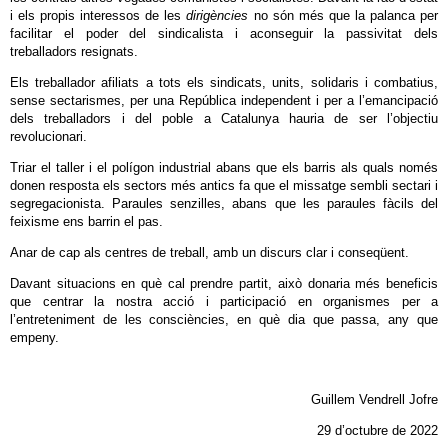
i els propis interessos de les
dirigències
no són més que la palanca per
facilitar el poder del sindicalista i aconseguir la passivitat dels
treballadors resignats.
Els treballador afiliats a tots els sindicats, units, solidaris i combatius,
sense sectarismes, per una República independent i per a l’emancipació
dels treballadors i del poble a Catalunya hauria de ser l’objectiu
revolucionari.
Triar el taller i el polígon industrial abans que els barris als quals només
donen resposta els sectors més antics fa que el missatge sembli sectari i
segregacionista. Paraules senzilles, abans que les paraules fàcils del
feixisme ens barrin el pas.
Anar de cap als centres de treball, amb un discurs clar i conseqüent.
Davant situacions en què cal prendre partit, això donaria més beneficis
que centrar la nostra acció i participació en organismes per a
l’entreteniment de les consciències, en què dia que passa, any que
empeny.
Guillem Vendrell Jofre
29 d’octubre de 2022