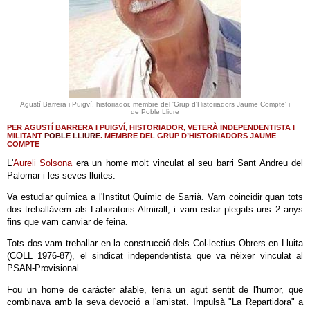
Agustí Barrera i Puigví, historiador, membre del 'Grup d'Historiadors Jaume Compte' i
de Poble Lliure
PER AGUSTÍ BARRERA I PUIGVÍ, HISTORIADOR, VETERÀ INDEPENDENTISTA I
MILITANT
POBLE LLIURE
. MEMBRE DEL GRUP D’HISTORIADORS JAUME
COMPTE
L'
Aureli Solsona
era un home molt vinculat al seu barri Sant Andreu del
Palomar i les seves lluites.
Va estudiar química a l'Institut Químic de Sarrià. Vam coincidir quan tots
dos treballàvem als Laboratoris Almirall, i vam estar plegats uns 2 anys
fins que vam canviar de feina.
Tots dos vam treballar en la construcció dels Col·lectius Obrers en Lluita
(COLL 1976-87), el sindicat independentista que va nèixer vinculat al
PSAN-Provisional.
Fou un home de caràcter afable, tenia un agut sentit de l'humor, que
combinava amb la seva devoció a l'amistat. Impulsà "La Repartidora" a