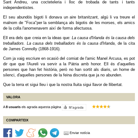
Sant Andreu, una cocteteleria i lloc de trobada de tants i tants
independentistes.
El seu abundós bigoti li donava un aire britanitzant, algú li va treure el
malnom de "Foca"per la semblança als bigotis de les morses, els amics
de la colla l'anomenavem així de forma afectuosa.
Ell era dels que creia en la ideas que:
La causa d'Irlanda és la causa dels
treballadors. La causa dels treballadors és la causa d'Irlanda
, de la cita
de James Connolly (1868-1916).
Com ja vaig escriure en ocasió del comiat de l'amic Manel Arcusa, es pot
dir que que l'Aureli va servir a la Pàtria amb honor. Ell és d’aquelles
persones que han fet història, però no han sortit als diaris, un home de
silenci, d'aquelles persones de la feina discreta que ja no abunden.
Que la terra et sigui lleu i que la nostra lluita sigui llavor de llibertat.
VALORA
A
8 usuaris
els agrada aquesta pàgina
COMPARTEIX
Enviar notícia