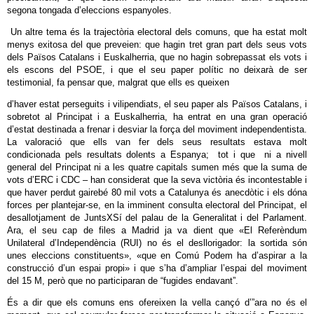
segona tongada d’eleccions espanyoles.
Un altre tema és la trajectòria electoral dels comuns, que ha estat molt
menys exitosa del que preveien: que hagin tret gran part dels seus vots
dels Països Catalans i Euskalherria, que no hagin sobrepassat els vots i
els escons del PSOE, i que el seu paper polític no deixarà de ser
testimonial, fa pensar que, malgrat que ells es queixen
d’haver estat perseguits i vilipendiats, el seu paper als Països Catalans, i
sobretot al Principat i a Euskalherria, ha entrat en una gran operació
d’estat destinada a frenar i desviar la força del moviment independentista.
La valoració que ells van fer dels seus resultats estava molt
condicionada pels resultats dolents a Espanya; tot i que ni a nivell
general del Principat ni a les quatre capitals sumen més que la suma de
vots d’ERC i CDC – han considerat que la seva victòria és incontestable i
que haver perdut gairebé 80 mil vots a Catalunya és anecdòtic i els dóna
forces per plantejar-se, en la imminent consulta electoral del Principat, el
desallotjament de JuntsXSí del palau de la Generalitat i del Parlament.
Ara, el seu cap de files a Madrid ja va dient que «El Referèndum
Unilateral d’Independència (RUI) no és el desllorigador: la sortida són
unes eleccions constituents», «que en Comú Podem ha d’aspirar a la
construcció d’un espai propi» i que s’ha d’ampliar l’espai del moviment
del 15 M, però que no participaran de “fugides endavant”.
És a dir que els comuns ens ofereixen la vella cançó d’”ara no és el