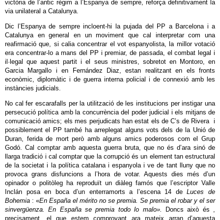
victòria de l’antic règim a l’Espanya de sempre, reforça definitivament la
via unilateral a Catalunya.
Dic l’Espanya de sempre incloent-hi la pujada del PP a Barcelona i a
Catalunya en general en un moviment que cal interpretar com una
reafirmació que, si calia concentrar el vot espanyolista, la millor votació
era concentrar-lo a mans del PP i premiar, de passada, el combat legal i
il·legal que aquest partit i el seus ministres, sobretot en Montoro, en
Garcia Margallo i en Fernández Diaz, estan realitzant en els fronts
econòmic, diplomàtic i de guerra interna policial i de connexió amb les
instàncies judicials.
No cal fer escarafalls per la utilització de les institucions per instigar una
persecució política amb la concurrència del poder judicial i els mitjans de
comunicació amics; els mes perjudicats han estat els de C’s de Rivera i
possiblement el PP també ha arreplegat alguns vots dels de la Unió de
Duran, ferida de mort però amb alguns amics poderosos com el Grup
Godó. Cal comptar amb aquesta guerra bruta, que no és d’ara sinó de
llarga tradició i cal comptar que la corrupció és un element tan estructural
de la societat i la política catalana i espanyola i ve de tant lluny que no
provoca grans disfuncions a l’hora de votar. Aquests dies més d’un
opinador o politòleg ha reproduït un diàleg famós que l’escriptor Valle
Inclán posa en boca d’un enterramorts a l’escena 14 de
Luces de
Bohemia
: «
En España el mérito no se premia. Se premia el robar y el ser
sinvergüenza. En España se premia todo lo malo».
Doncs això és ,
precisament, el que estem comprovant ara mateix arran d’aquesta