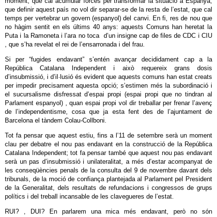
moment, que cal acumular forces per transformar la situació a Espanya,
que definir aquest país no vol dir separar-se de la resta de l’estat, que cal
temps per vertebrar un govern (espanyol) del canvi. En fi, res de nou que
no hàgim sentit en els últims 40 anys: aquests Comuns han heretat la
Puta i la Ramoneta i l’ara no toca d’un insigne cap de files de CDC i CIU
, que s’ha revelat el rei de l’ensarronada i del frau.
Si per “fugides endavant” s’entén avançar decididament cap a la
República Catalana Independent i això requereix grans dosis
d’insubmissió, i d’il·lusió és evident que aquests comuns han estat creats
per impedir precisament aquesta opció; s’estimen més la subordinació i
el sucursalisme disfressat d’espai propi (espai propi que no tindran al
Parlament espanyol) , quan espai propi vol dir treballar per frenar l’avenç
de l’independentisme, cosa que ja esta fent des de l’ajuntament de
Barcelona el tàndem Colau-Collboni.
Tot fa pensar que aquest estiu, fins a l’11 de setembre serà un moment
clau per debatre el nou pas endavant en la construcció de la República
Catalana Independent; tot fa pensar també que aquest nou pas endavant
serà un pas d’insubmissió i unilateralitat, a més d’estar acompanyat de
les conseqüències penals de la consulta del 9 de novembre davant dels
tribunals, de la moció de confiança plantejada al Parlament pel President
de la Generalitat, dels resultats de refundacions i congressos de grups
polítics i del treball incansable de les clavegueres de l’estat.
RUI? , DUI? En parlarem una mica més endavant, però no són