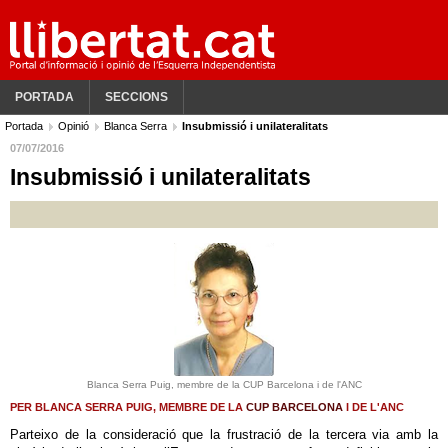
PORTADA
SECCIONS
Portada
Opinió
Blanca Serra
Insubmissió i unilateralitats
07/07/2016
Insubmissió i unilateralitats
Blanca Serra Puig, membre de la CUP Barcelona i de l'ANC
PER BLANCA SERRA PUIG, MEMBRE DE LA
CUP BARCELONA
I DE L'ANC
Parteixo de la consideració que la frustració de la tercera via amb la