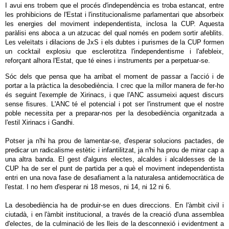
I avui ens trobem que el procés d'independència es troba estancat, entre
les prohibicions de l'Estat i l'institucionalisme parlamentari que absorbeix
les energies del moviment independentista, inclosa la CUP. Aquesta
paràlisi ens aboca a un atzucac del qual només en podem sortir afeblits.
Les veleïtats i dilacions de JxS i els dubtes i purismes de la CUP formen
un cocktail explosiu que esclerotitza l'independentisme i l'afebleix,
reforçant alhora l'Estat, que té eines i instruments per a perpetuar-se.
Sóc dels que pensa que ha arribat el moment de passar a l'acció i de
portar a la pràctica la desobediència. I crec que la millor manera de fer-ho
és seguint l'exemple de Xirinacs, i que l'ANC assumeixi aquest discurs
sense fisures. L'ANC té el potencial i pot ser l'instrument que el nostre
poble necessita per a preparar-nos per la desobediència organitzada a
l'estil Xirinacs i Gandhi.
Potser ja n'hi ha prou de lamentar-se, d'esperar solucions pactades, de
predicar un radicalisme estètic i infantilitzat, ja n'hi ha prou de mirar cap a
una altra banda. El gest d'alguns electes, alcaldes i alcaldesses de la
CUP ha de ser el punt de partida per a què el moviment independentista
entri en una nova fase de desafiament a la naturalesa antidemocràtica de
l'estat. I no hem d'esperar ni 18 mesos, ni 14, ni 12 ni 6.
La desobediència ha de produir-se en dues direccions. En l'àmbit civil i
ciutadà, i en l'àmbit institucional, a través de la creació d'una assemblea
d'electes, de la culminació de les lleis de la desconnexió i evidentment a