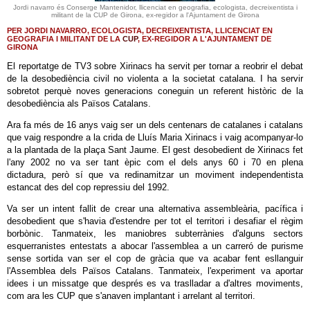
Jordi navarro és Conserge Mantenidor, llicenciat en geografia, ecologista, decreixentista i
militant de la CUP de Girona, ex-regidor a l'Ajuntament de Girona
PER JORDI NAVARRO, ECOLOGISTA, DECREIXENTISTA, LLICENCIAT EN
GEOGRAFIA I MILITANT DE LA
CUP
, EX-REGIDOR A L'AJUNTAMENT DE
GIRONA
El reportatge de TV3 sobre Xirinacs ha servit per tornar a reobrir el debat
de la desobediència civil no violenta a la societat catalana. I ha servir
sobretot perquè noves generacions coneguin un referent històric de la
desobediència als Països Catalans.
Ara fa més de 16 anys vaig ser un dels centenars de catalanes i catalans
que vaig respondre a la crida de Lluís Maria Xirinacs i vaig acompanyar-lo
a la plantada de la plaça Sant Jaume. El gest desobedient de Xirinacs fet
l'any 2002 no va ser tant èpic com el dels anys 60 i 70 en plena
dictadura, però sí que va redinamitzar un moviment independentista
estancat des del cop repressiu del 1992.
Va ser un intent fallit de crear una alternativa assembleària, pacífica i
desobedient que s'havia d'estendre per tot el territori i desafiar el règim
borbònic. Tanmateix, les maniobres subterrànies d'alguns sectors
esquerranistes entestats a abocar l'assemblea a un carreró de purisme
sense sortida van ser el cop de gràcia que va acabar fent esllanguir
l'Assemblea dels Països Catalans. Tanmateix, l'experiment va aportar
idees i un missatge que després es va traslladar a d'altres moviments,
com ara les CUP que s'anaven implantant i arrelant al territori.