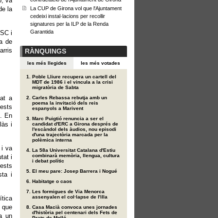
o, va
de la
La CUP de Girona vol que l'Ajuntament
cedeixi instal·lacions per recollir
signatures per la ILP de la Renda
Garantida
PSC i
na de
rris
RÀNQUINGS
les més llegides
les més votades
Poble Lliure recupera un cartell del
MDT de 1986 i el vincula a la crisi
migratòria de Sabta
at a
Carles Rebassa rebutja amb un
poema la invitació dels reis
uests
espanyols a Marivent
t. En
Marc Puigtió renuncia a ser el
làs i
candidat d'ERC a Girona després de
l'escàndol dels àudios, nou episodi
d'una trajectòria marcada per la
polèmica interna
 i va
La 58a Universitat Catalana d'Estiu
combinarà memòria, llengua, cultura
tat i
i debat polític
uests
El meu pare: Josep Barrera i Nogué
sta i
Habitatge o caos
Les formigues de Via Menorca
assenyalen el col·lapse de l'illa
ítica
, que
Casa Macià convoca unes jornades
d'història pel centenari dels Fets de
a un
Prats de Molló