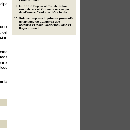
icipa
La XXXIX Pujada al Port de Salau
reivindicarà el Pirineu com a espai
d'unió entre Catalunya i Occitània
Solsona impulsa la primera promoció
d'habitatge de Catalunya que
combina el model cooperatiu amb el
ra la
lloguer social
t del
ciar-
forma
ismes
com a
blees
ar la