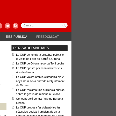
RES-PÚBLICA
FREEDOM.CAT
PER SABER-NE MÉS
La CUP denuncia la brutalitat policial en
la visita de Felip de Borbó a Girona
La CUP de Girona recorda Toni Lecha
La CUP aposta per renaturalitzar els
rius de Girona
La CUP valora amb la ciutadania els 2
anys de la seva entrada a l’Ajuntament
a
de Girona
La CUP reclama una audiència pública
sobre la gestió de residus a Girona
Concentració contra Felip de Borbó a
Girona
La CUP proposa fer obligatòries les
clàusules socials i ambientals en la
contractació de l’Ajuntament de Girona