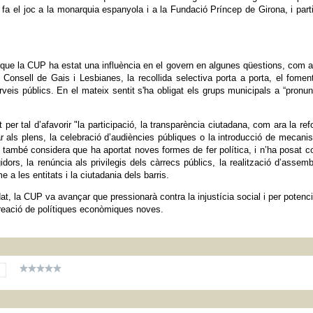
a el joc a la monarquia espanyola i a la Fundació Príncep de Girona, i part
que la CUP ha estat una influència en el govern en algunes qüestions, com a
l Consell de Gais i Lesbianes, la recollida selectiva porta a porta, el fomen
veis públics. En el mateix sentit s'ha obligat els grups municipals a “pronun
per tal d’afavorir "la participació, la transparència ciutadana, com ara la re
r als plens, la celebració d’audiències públiques o la introducció de mecan
P també considera que ha aportat noves formes de fer política, i n’ha posat 
dors, la renúncia als privilegis dels càrrecs públics, la realització d’assem
 a les entitats i la ciutadania dels barris.
, la CUP va avançar que pressionarà contra la injustícia social i per potenci
 creació de polítiques econòmiques noves.