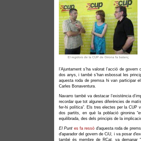
El regidors de la CUP de Girona fa balanç
l’Ajuntament s’ha valorat l’acció de govern
dos anys, i també s’han esbossat les princip
aquesta roda de premsa hi van participar els
Carles Bonaventura.
Navarro també va destacar l’existència d’impo
recordar que tot algunes diferències de mat
fer-hi política”. Els tres electes per la CUP 
dos partits, en què la població gironina “e
equilibrada, des dels principis de la implicaci
El Punt
es fa ressò
d'aquesta roda de premsa
d'aparador del govern de CiU, i va posar d'
també és membre de RCat, va demanar “mé