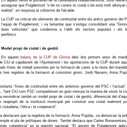
En aquest sentit el portaveu de la candidatura independentista, Jordi Navarr
assegurar que Puigdemont “o bé no coneix la ciutat o bé està molt allunyat 
realitat”, en resposta al cofoisme de l'alcalde.
La CUP va criticar els elements de continuïtat entre els antics governs del 
l’equip de Puigdemont, i va lamentar que s’estigui consolidant una “Giro
dues velocitats” que condemna a l’oblit els sectors populars i els ba
perifèrics.
Model propi de ciutat i de gestió
En aquest
balanç de la CUP de Girona
dels dos primers anys de mand
 de CiU al capdavant de l’Ajuntament i les aportacions de la CUP durant aq
als línies de treball previstes per la formació de cares a la resta del manda
 tres regidors de la formació al consistori gironí, Jordi Navarro, Anna Pujo
rtants “línies de continuïtat entre els anteriors governs del PSC i l’actual”,
ís, “tant CiU com PSC comparteixen en gran mesura la manera de veure la ciu
va reivindicar també un model propi de ciutat i de gestió, diferenciat del d’aq
s reapropiï de la institució municipal per construir una ciutat realment ju
ó ciutadana, l’ètica i la cooperació”.
 destacant que la regidora de la formació, Anna Pujolàs, va denunciar la pol
exemple el pla de polítiques de dones. També destaca que Carles Bonaventura
s coherència” en la qüestió nacional: “El govern de Puigdemont aplic