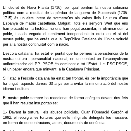
El decret de Nova Planta (1716), pel qual perdem la nostra sobirania
política com a resultat de la pèrdua de la guerra de Successió (1705-
1715) és un altre intent de sotmetre’ns als valors lleis i cultura d’una
Espanya de matriu castellana. Malgrat tots els senyors Wert que ens
han precedit en la història, no ens han pogut assimilar, ni eliminar com a
poble, i cada vegada el sentiment independentista creix en el si del
nostre poble, que ha entès que la República Catalana és l’única solució
per a la nostra continuïtat com a nació.
L’escola catalana ha estat el puntal que ha permès la persistència de la
nostra cultura i personalitat nacional, en un context on l’espanyolisme
uniformitzador del PP, PSOE és dominant a tot l’Estat, i el PSC-PSOE,
té un paper encara que minvant, a la Catalunya Principat.
Si l’atac a l’escola catalana ha estat tan frontal, és per la importància que
ha tingut aquests darrers 30 anys per a evitar la minorització del nostre
idioma i cultura.
El nostre poble sempre ha reaccionat de forma enèrgica davant dos fets
que li han resultat insuportables:
1.- Davant la tortura i els abusos policials. Quan l’Operació Garzón el
1992, el rebuig a les tortures que se’ls infligí als detinguts fou massiva,
en forma de concentracions, actes, documents de denúncia.