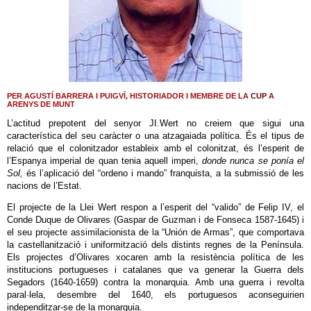
PER AGUSTÍ BARRERA I PUIGVÍ, HISTORIADOR I MEMBRE DE LA
CUP
A
ARENYS DE MUNT
L’actitud prepotent del senyor JI.Wert no creiem que sigui una
característica del seu caràcter o una atzagaiada política. És el tipus de
relació que el colonitzador estableix amb el colonitzat, és l’esperit de
l’Espanya imperial de quan tenia aquell imperi,
donde
nunca
se
ponía
el
Sol,
és l’aplicació del “ordeno i mando” franquista, a la submissió de les
nacions de l’Estat.
El projecte de la Llei Wert respon a l’esperit del “valido” de Felip IV, el
Conde Duque de Olivares (Gaspar de Guzman i de Fonseca 1587-1645) i
el seu projecte assimilacionista de la “Unión de Armas”, que comportava
la castellanització i uniformització dels distints regnes de la Península.
Els projectes d’Olivares xocaren amb la resistència política de les
institucions portugueses i catalanes que va generar la Guerra dels
Segadors (1640-1659) contra la monarquia. Amb una guerra i revolta
paral·lela, desembre del 1640, els portuguesos aconseguirien
independitzar-se de la monarquia.