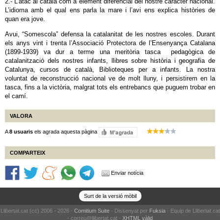
2.- L’atac al català com a element diferencial del nostre caràcter nacional.
L’idioma amb el qual ens parla la mare i l’avi ens explica històries de
quan era jove.
Avui, “Somescola” defensa la catalanitat de les nostres escoles. Durant
els anys vint i trenta l’Associació Protectora de l’Ensenyança Catalana
(1899-1939) va dur a terme una meritòria tasca pedagògica de
catalanització dels nostres infants, llibres sobre història i geografia de
Catalunya, cursos de català, Biblioteques per a infants. La nostra
voluntat de reconstrucció nacional ve de molt lluny, i persistirem en la
tasca, fins a la victòria, malgrat tots els entrebancs que puguem trobar en
el camí.
VALORA
A
8 usuaris
els agrada aquesta pàgina
COMPARTEIX
Enviar notícia
Surt de la versió mòbil
Llibertat.cat (cc) 2006 - 2026 ·
Comitium Suite
· Dissenyat per
Fuksia
· Equip de Llibertat.cat
- correu@llibertat.cat ·
XHTML vàlid