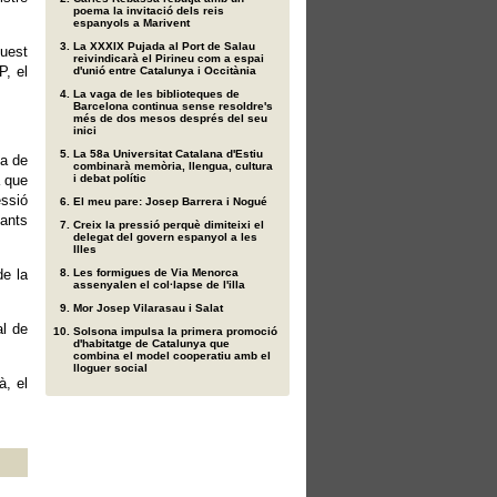
poema la invitació dels reis
espanyols a Marivent
La XXXIX Pujada al Port de Salau
uest
reivindicarà el Pirineu com a espai
P, el
d'unió entre Catalunya i Occitània
La vaga de les biblioteques de
Barcelona continua sense resoldre's
més de dos mesos després del seu
inici
La 58a Universitat Catalana d'Estiu
ta de
combinarà memòria, llengua, cultura
a que
i debat polític
essió
El meu pare: Josep Barrera i Nogué
fants
Creix la pressió perquè dimiteixi el
delegat del govern espanyol a les
Illes
de la
Les formigues de Via Menorca
assenyalen el col·lapse de l'illa
Mor Josep Vilarasau i Salat
al de
Solsona impulsa la primera promoció
d'habitatge de Catalunya que
combina el model cooperatiu amb el
lloguer social
à, el