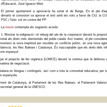
d'Educació, José Ignacio Wert.
El primer ajuntament a aprovar-la ha estat el de Berga. En el ple d'aq
dimarts el consistori va aprovar el text amb els vots a favor de CiU, la CU
PSC i l'únic vot en contra del PP.
La
moció
contempla els següents acords:
1. Mostrar la indignació i el rebuig del ple de la corporació davant la propos
ontal als drets més elementals del poble català. Així mateix, el ple consider
erteixi la seva ineptitud per resoldre un conflicte polític, en una nova agr
alencià, les Illes Balears i Catalunya. És inacceptable que els drets dels in
isme espanyol.
tjar el projecte de llei orgànica (LOMCE) davant la certesa que la defensa 
matèria de negociació.
talana en llengua i continguts, així com a tota la comunitat educativa, per t
lei espanyola.
ent de Catalunya, al Parlament de les Illes Balears, el Parlament Valenci
l secretari general de la UNESCO.