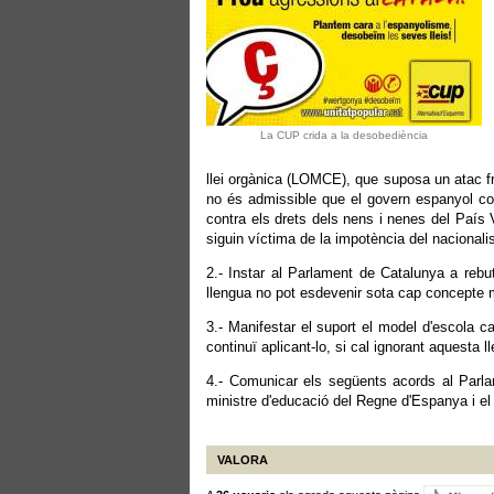
La CUP crida a la desobediència
llei orgànica (LOMCE), que suposa un atac fr
no és admissible que el govern espanyol conv
contra els drets dels nens i nenes del País V
siguin víctima de la impotència del nacional
2.- Instar al Parlament de Catalunya a rebu
llengua no pot esdevenir sota cap concepte 
3.- Manifestar el suport el model d'escola ca
continuï aplicant-lo, si cal ignorant aquesta l
4.- Comunicar els següents acords al Parlam
ministre d'educació del Regne d'Espanya i e
VALORA