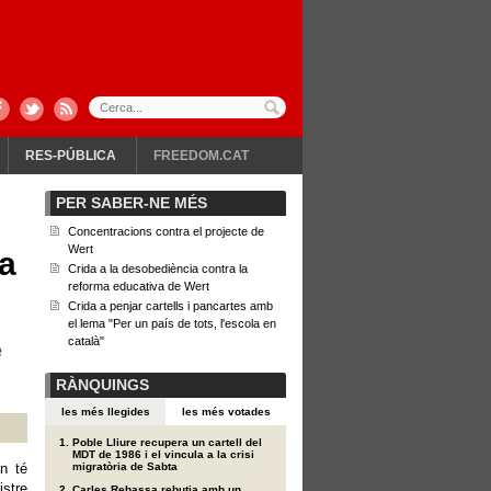
RES-PÚBLICA
FREEDOM.CAT
PER SABER-NE MÉS
Concentracions contra el projecte de
Wert
a
Crida a la desobediència contra la
reforma educativa de Wert
Crida a penjar cartells i pancartes amb
el lema "Per un país de tots, l'escola en
català"
e
RÀNQUINGS
les més llegides
les més votades
Poble Lliure recupera un cartell del
MDT de 1986 i el vincula a la crisi
n té
migratòria de Sabta
istre
Carles Rebassa rebutja amb un