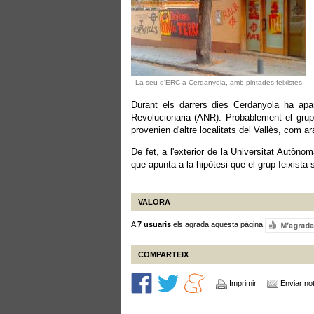
La seu d'ERC a Cerdanyola, amb pintades feixistes
Durant els darrers dies Cerdanyola ha apa
Revolucionaria (ANR). Probablement el gru
provenien d'altre localitats del Vallès, com 
De fet, a l'exterior de la Universitat Autò
que apunta a la hipòtesi que el grup feixista s
VALORA
A
7 usuaris
els agrada aquesta pàgina
COMPARTEIX
Imprimir
Enviar not