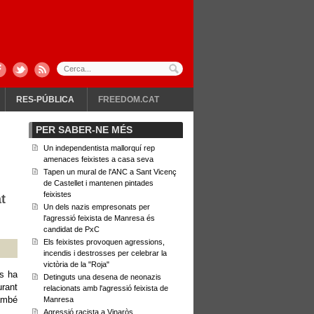
RES-PÚBLICA
FREEDOM.CAT
PER SABER-NE MÉS
Un independentista mallorquí rep
amenaces feixistes a casa seva
Tapen un mural de l'ANC a Sant Vicenç
de Castellet i mantenen pintades
feixistes
t
Un dels nazis empresonats per
l'agressió feixista de Manresa és
candidat de PxC
Els feixistes provoquen agressions,
incendis i destrosses per celebrar la
victòria de la "Roja"
s ha
Detinguts una desena de neonazis
urant
relacionats amb l'agressió feixista de
també
Manresa
Agressió racista a Vinaròs