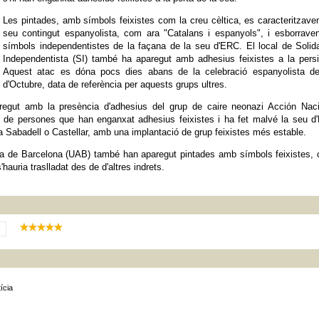
Les pintades, amb símbols feixistes com la creu cèltica, es caracteritzave
seu contingut espanyolista, com ara "Catalans i espanyols", i esborrave
símbols independentistes de la façana de la seu d'ERC. El local de Solida
Independentista (SI) també ha aparegut amb adhesius feixistes a la pers
Aquest atac es dóna pocs dies abans de la celebració espanyolista de
d'Octubre, data de referència per aquests grups ultres.
regut amb la presència d'adhesius del grup de caire neonazi Acción Naci
p de persones que han enganxat adhesius feixistes i ha fet malvé la seu 
ara Sabadell o Castellar, amb una implantació de grup feixistes més estable.
noma de Barcelona (UAB) també han aparegut pintades amb símbols feixistes,
'hauria traslladat des de d'altres indrets.
ícia