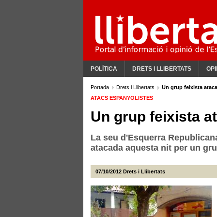
POLÍTICA
DRETS I LLIBERTATS
OPI
Portada
Drets i Llibertats
Un grup feixista atac
ATACS ESPANYOLISTES
Un grup feixista 
La seu d'Esquerra Republicana
atacada aquesta nit per un gru
07/10/2012
Drets i Llibertats