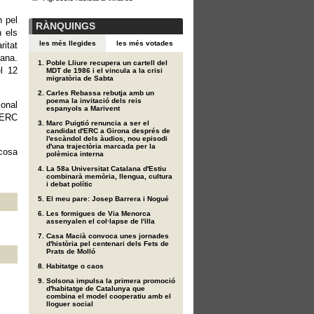
n pel
RÀNQUINGS
n els
les més llegides
les més votades
ritat
iana.
Poble Lliure recupera un cartell del
l 12
MDT de 1986 i el vincula a la crisi
migratòria de Sabta
Carles Rebassa rebutja amb un
poema la invitació dels reis
onal
espanyols a Marivent
d'ERC
Marc Puigtió renuncia a ser el
candidat d'ERC a Girona després de
l'escàndol dels àudios, nou episodi
d'una trajectòria marcada per la
 cosa
polèmica interna
La 58a Universitat Catalana d'Estiu
combinarà memòria, llengua, cultura
i debat polític
El meu pare: Josep Barrera i Nogué
Les formigues de Via Menorca
assenyalen el col·lapse de l'illa
Casa Macià convoca unes jornades
d'història pel centenari dels Fets de
Prats de Molló
Habitatge o caos
Solsona impulsa la primera promoció
d'habitatge de Catalunya que
combina el model cooperatiu amb el
lloguer social