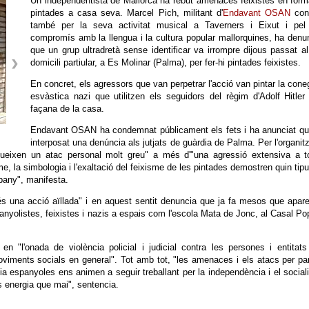
Un independentista de Mallorca ha rebut amenaces feixistes en for
pintades a casa seva. Marcel Pich, militant d'
Endavant OSAN
con
també per la seva activitat musical a Taverners i Eixut i pel
compromís amb la llengua i la cultura popular mallorquines, ha denu
que un grup ultradretà sense identificar va irrompre dijous passat a
domicili partiular, a Es Molinar (Palma), per fer-hi pintades feixistes.
En concret, els agressors que van perpetrar l'acció van pintar la con
esvàstica nazi que utilitzen els seguidors del règim d'Adolf Hitler
façana de la casa.
Endavant OSAN ha condemnat públicament els fets i ha anunciat qu
interposat una denúncia als jutjats de guàrdia de Palma. Per l'organit
itueixen un atac personal molt greu" a més d'"una agressió extensiva a t
, la simbologia i l'exaltació del feixisme de les pintades demostren quin tip
pany", manifesta.
és una acció aïllada" i en aquest sentit denuncia que ja fa mesos que apar
nyolistes, feixistes i nazis a espais com l'escola Mata de Jonc, al Casal Po
 "l'onada de violència policial i judicial contra les persones i entitat
oviments socials en general". Tot amb tot, "les amenaces i els atacs per pa
tícia espanyoles ens animen a seguir treballant per la independència i el socia
 energia que mai", sentencia.