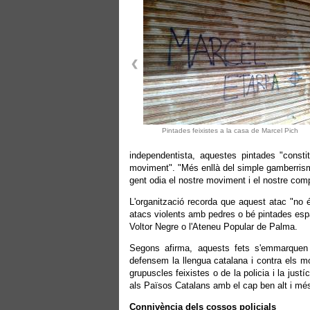
Pintades feixistes a la casa de Marcel Pich
independentista, aquestes pintades "const
moviment". "Més enllà del simple gamberrisme
gent odia el nostre moviment i el nostre com
L'organització recorda que aquest atac "no 
atacs violents amb pedres o bé pintades espa
Voltor Negre o l'Ateneu Popular de Palma.
Segons afirma, aquests fets s'emmarquen en
defensem la llengua catalana i contra els m
grupuscles feixistes o de la policia i la jus
als Països Catalans amb el cap ben alt i més
Connivència dels cossos policials