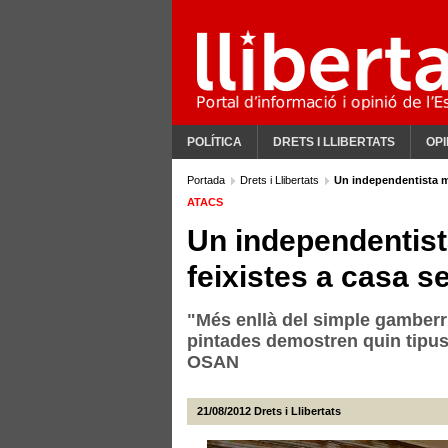
POLÍTICA
DRETS I LLIBERTATS
OPI
Portada
Drets i Llibertats
Un independentista m
ATACS
Un independentist
feixistes a casa s
"Més enllà del simple gamberri
pintades demostren quin tipus
OSAN
21/08/2012
Drets i Llibertats