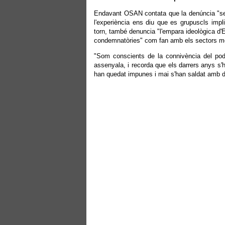
Endavant OSAN contata que la denúncia "ser
l'experiència ens diu que es grupuscls impl
torn, també denuncia "l'empara ideològica d'
condemnatòries" com fan amb els sectors mé
"Som conscients de la connivència del pode
assenyala, i recorda que els darrers anys s
han quedat impunes i mai s'han saldat amb d