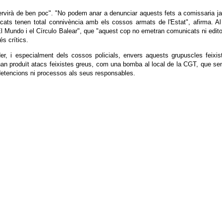
virà de ben poc". "No podem anar a denunciar aquests fets a comissaria j
icats tenen total connivència amb els cossos armats de l'Estat", afirma. A
El Mundo i el Círculo Balear", que "aquest cop no emetran comunicats ni edito
s crítics.
r, i especialment dels cossos policials, envers aquests grupuscles feixis
'han produït atacs feixistes greus, com una bomba al local de la CGT, que s
etencions ni processos als seus responsables.