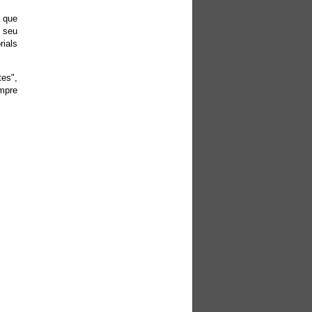
a que
l seu
rials
tes",
empre