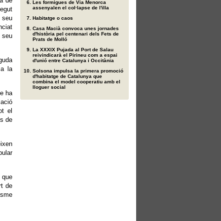
ma de
Les formigues de Via Menorca
assenyalen el col·lapse de l'illa
egut
 seu
Habitatge o caos
nciat
Casa Macià convoca unes jornades
d'història pel centenari dels Fets de
l seu
Prats de Molló
La XXXIX Pujada al Port de Salau
reivindicarà el Pirineu com a espai
eguda
d'unió entre Catalunya i Occitània
 a la
Solsona impulsa la primera promoció
d'habitatge de Catalunya que
combina el model cooperatiu amb el
lloguer social
e ha
zació
ot el
us de
eixen
pular
s que
rt de
lisme