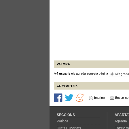
VALORA
A
4 usuaris
els agrada aquesta pàgina
COMPARTEIX
Imprimir
Enviar not
SECCIONS
APARTA
Política
Agenda
Drets i llibertats
Entrevist