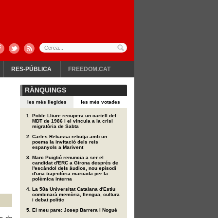
RES-PÚBLICA
FREEDOM.CAT
RÀNQUINGS
les més llegides
les més votades
Poble Lliure recupera un cartell del
MDT de 1986 i el vincula a la crisi
migratòria de Sabta
Carles Rebassa rebutja amb un
poema la invitació dels reis
espanyols a Marivent
Marc Puigtió renuncia a ser el
candidat d'ERC a Girona després de
l'escàndol dels àudios, nou episodi
d'una trajectòria marcada per la
polèmica interna
La 58a Universitat Catalana d'Estiu
combinarà memòria, llengua, cultura
i debat polític
El meu pare: Josep Barrera i Nogué