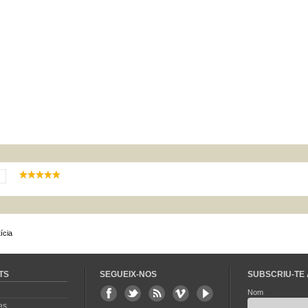
ícia
TS
SEGUEIX-NOS
SUBSCRIU-TE 
Nom
es