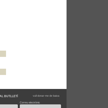
vull donar-me de baixa
AL BUTLLETÍ
Correu electrònic