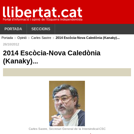
PORTADA
SECCIONS
Portada
Opinió
Carles Sastre
2014 Escòcia-Nova Caledònia (Kanaky)...
26/10/2012
2014 Escòcia-Nova Caledònia
(Kanaky)...
Carles Sastre, Secretari General de la Intersindical-CSC