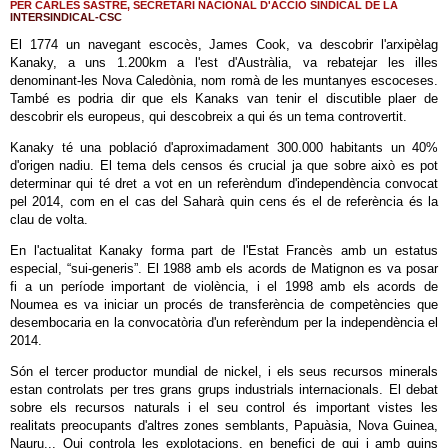
PER CARLES SASTRE, SECRETARI NACIONAL D'ACCIÓ SINDICAL DE LA
INTERSINDICAL-CSC
El 1774 un navegant escocès, James Cook, va descobrir l'arxipèlag
Kanaky, a uns 1.200km a l'est d'Austràlia, va rebatejar les illes
denominant-les Nova Caledònia, nom romà de les muntanyes escoceses.
També es podria dir que els Kanaks van tenir el discutible plaer de
descobrir els europeus, qui descobreix a qui és un tema controvertit.
Kanaky té una població d'aproximadament 300.000 habitants un 40%
d'origen nadiu. El tema dels censos és crucial ja que sobre això es pot
determinar qui té dret a vot en un referèndum d'independència convocat
pel 2014, com en el cas del Saharà quin cens és el de referència és la
clau de volta.
En l'actualitat Kanaky forma part de l'Estat Francès amb un estatus
especial, “sui-generis”. El 1988 amb els acords de Matignon es va posar
fi a un període important de violència, i el 1998 amb els acords de
Noumea es va iniciar un procés de transferència de competències que
desembocaria en la convocatòria d'un referèndum per la independència el
2014.
Són el tercer productor mundial de nickel, i els seus recursos minerals
estan controlats per tres grans grups industrials internacionals. El debat
sobre els recursos naturals i el seu control és important vistes les
realitats preocupants d'altres zones semblants, Papuàsia, Nova Guinea,
Nauru... Qui controla les explotacions, en benefici de qui i amb quins