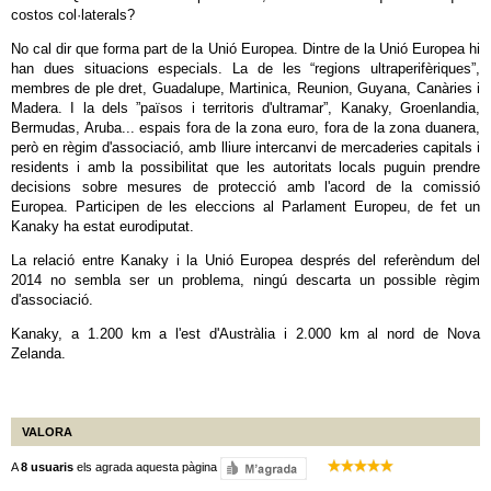
costos col·laterals?
No cal dir que forma part de la Unió Europea. Dintre de la Unió Europea hi
han dues situacions especials. La de les “regions ultraperifèriques”,
membres de ple dret, Guadalupe, Martinica, Reunion, Guyana, Canàries i
Madera. I la dels ”països i territoris d'ultramar”, Kanaky, Groenlandia,
Bermudas, Aruba... espais fora de la zona euro, fora de la zona duanera,
però en règim d'associació, amb lliure intercanvi de mercaderies capitals i
residents i amb la possibilitat que les autoritats locals puguin prendre
decisions sobre mesures de protecció amb l'acord de la comissió
Europea. Participen de les eleccions al Parlament Europeu, de fet un
Kanaky ha estat eurodiputat.
La relació entre Kanaky i la Unió Europea després del referèndum del
2014 no sembla ser un problema, ningú descarta un possible règim
d'associació.
Kanaky, a 1.200 km a l'est d'Austràlia i 2.000 km al nord de Nova
Zelanda.
VALORA
A
8 usuaris
els agrada aquesta pàgina