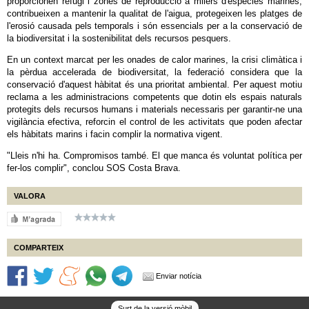
proporcionen refugi i zones de reproducció a milers d'espècies marines,
contribueixen a mantenir la qualitat de l'aigua, protegeixen les platges de
l'erosió causada pels temporals i són essencials per a la conservació de
la biodiversitat i la sostenibilitat dels recursos pesquers.
En un context marcat per les onades de calor marines, la crisi climàtica i
la pèrdua accelerada de biodiversitat, la federació considera que la
conservació d'aquest hàbitat és una prioritat ambiental. Per aquest motiu
reclama a les administracions competents que dotin els espais naturals
protegits dels recursos humans i materials necessaris per garantir-ne una
vigilància efectiva, reforcin el control de les activitats que poden afectar
els hàbitats marins i facin complir la normativa vigent.
"Lleis n'hi ha. Compromisos també. El que manca és voluntat política per
fer-los complir", conclou SOS Costa Brava.
VALORA
COMPARTEIX
Enviar notícia
Surt de la versió mòbil