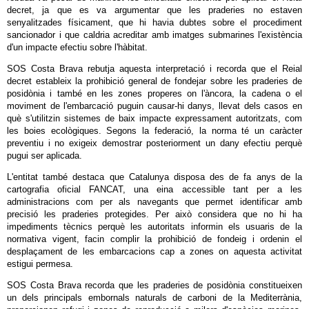
decret, ja que es va argumentar que les praderies no estaven
senyalitzades físicament, que hi havia dubtes sobre el procediment
sancionador i que caldria acreditar amb imatges submarines l'existència
d'un impacte efectiu sobre l'hàbitat.
SOS Costa Brava rebutja aquesta interpretació i recorda que el Reial
decret estableix la prohibició general de fondejar sobre les praderies de
posidònia i també en les zones properes on l'àncora, la cadena o el
moviment de l'embarcació puguin causar-hi danys, llevat dels casos en
què s'utilitzin sistemes de baix impacte expressament autoritzats, com
les boies ecològiques. Segons la federació, la norma té un caràcter
preventiu i no exigeix demostrar posteriorment un dany efectiu perquè
pugui ser aplicada.
L'entitat també destaca que Catalunya disposa des de fa anys de la
cartografia oficial FANCAT, una eina accessible tant per a les
administracions com per als navegants que permet identificar amb
precisió les praderies protegides. Per això considera que no hi ha
impediments tècnics perquè les autoritats informin els usuaris de la
normativa vigent, facin complir la prohibició de fondeig i ordenin el
desplaçament de les embarcacions cap a zones on aquesta activitat
estigui permesa.
SOS Costa Brava recorda que les praderies de posidònia constitueixen
un dels principals embornals naturals de carboni de la Mediterrània,