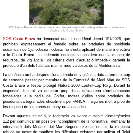
SOS Costa Brava denuncia que el nou decret contra el fondeig sobre la posidònia no
s'aplica a la Costa Brava
SOS Costa Brava
ha denunciat que el nou Reial decret 191/2026, que
prohibeix expressament el fondeig sobre les praderies de posidònia
oceànica i de
Cymodocea nodosa
, no s'està aplicant de manera efectiva
a la Costa Brava. La federació ecologista considera que la manca de
recursos, de vigilància i de criteris clars d'actuació impedeix garantir la
protecció d'un dels hàbitats marins més valuosos de la Mediterrània.
La denúncia arriba després d'una jornada de vigilància duta a terme el cap
de setmana passat per membres de la Comissió de Medi Marí de SOS
Costa Brava a l'espai protegit Natura 2000 Castell-Cap Roig. Durant la
inspecció, l'entitat va detectar prop d'una seixantena d'embarcacions
fondejades a la badia del Golfet, moltes d'elles sobre praderies de
posidònia cartografiades oficialment pel FANCAT i algunes molt a prop de
les roques i de les zones de bany no abalisades.
Davant aquesta situació, la federació va avisar el servei d'emergències
112 per comunicar un possible incompliment de la normativa i demanar la
intervenció dels Mossos del Mar. Segons explica l'entitat, la resposta
rebuda va posar de manifest les dificultats existents per aplicar el Reial