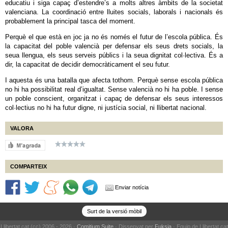
educatiu i siga capaç d’estendre’s a molts altres àmbits de la societat
valenciana. La coordinació entre lluites socials, laborals i nacionals és
probablement la principal tasca del moment.
Perquè el que està en joc ja no és només el futur de l’escola pública. És
la capacitat del poble valencià per defensar els seus drets socials, la
seua llengua, els seus serveis públics i la seua dignitat col·lectiva. És a
dir, la capacitat de decidir democràticament el seu futur.
I aquesta és una batalla que afecta tothom. Perquè sense escola pública
no hi ha possibilitat real d’igualtat. Sense valencià no hi ha poble. I sense
un poble conscient, organitzat i capaç de defensar els seus interessos
col·lectius no hi ha futur digne, ni justícia social, ni llibertat nacional.
VALORA
COMPARTEIX
Enviar notícia
Surt de la versió mòbil
Llibertat.cat (cc) 2006 - 2026 ·
Comitium Suite
· Dissenyat per
Fuksia
· Equip de Llibertat.cat