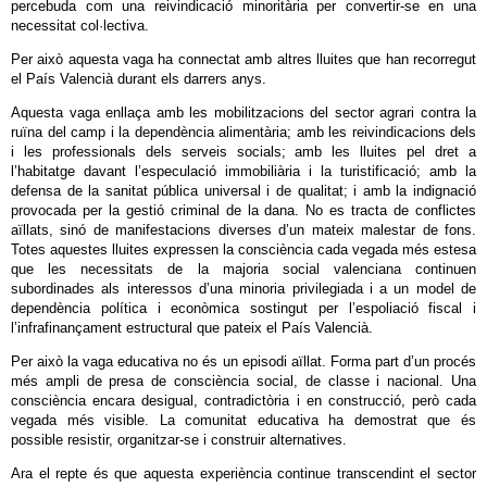
percebuda com una reivindicació minoritària per convertir-se en una
necessitat col·lectiva.
Per això aquesta vaga ha connectat amb altres lluites que han recorregut
el País Valencià durant els darrers anys.
Aquesta vaga enllaça amb les mobilitzacions del sector agrari contra la
ruïna del camp i la dependència alimentària; amb les reivindicacions dels
i les professionals dels serveis socials; amb les lluites pel dret a
l’habitatge davant l’especulació immobiliària i la turistificació; amb la
defensa de la sanitat pública universal i de qualitat; i amb la indignació
provocada per la gestió criminal de la dana. No es tracta de conflictes
aïllats, sinó de manifestacions diverses d’un mateix malestar de fons.
Totes aquestes lluites expressen la consciència cada vegada més estesa
que les necessitats de la majoria social valenciana continuen
subordinades als interessos d’una minoria privilegiada i a un model de
dependència política i econòmica sostingut per l’espoliació fiscal i
l’infrafinançament estructural que pateix el País Valencià.
Per això la vaga educativa no és un episodi aïllat. Forma part d’un procés
més ampli de presa de consciència social, de classe i nacional. Una
consciència encara desigual, contradictòria i en construcció, però cada
vegada més visible. La comunitat educativa ha demostrat que és
possible resistir, organitzar-se i construir alternatives.
Ara el repte és que aquesta experiència continue transcendint el sector