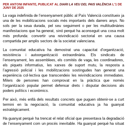
PER ANTONI INFANTE, PUBLICAT AL
DIARI LA VEU DEL PAIS VALÈNCIA
L'1 DE
JUNY DE 2025
La vaga indefinida de l’ensenyament públic al País Valencià constitueix ja
una de les mobilitzacions socials més importants dels darrers anys. No
sols per la seua durada, pel seu seguiment o per les multitudinàries
manifestacions que ha generat, sinó perquè ha aconseguit una cosa molt
més profunda: convertir una reivindicació sectorial en una causa
compartida per amplis sectors de la societat valenciana.
La comunitat educativa ha demostrat una capacitat d’organització,
resistència i autoorganització extraordinària. Els sindicats de
l’ensenyament, les assemblees, els comités de vaga, les coordinadores,
els piquets informatius, les xarxes de suport mutu, la resposta a
l’agressió policial i les mobilitzacions sostingudes han generat una
experiència col·lectiva que transcendeix les reivindicacions immediates.
Milers de persones han comprovat en la pràctica que només
l’organització popular permet defensar drets i disputar decisions als
poders polítics i econòmics.
Per això, més enllà dels resultats concrets que puguen obtenir-se a curt
termini en la negociació, la comunitat educativa ja ha guanyat
estratègicament.
Ha guanyat perquè ha trencat el relat oficial que presentava la degradació
de l’ensenyament com un procés inevitable. Ha guanyat perquè ha situat