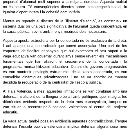
proporció d’alumnat molt superior a la mitjana europea. Aquesta realitat
no és neutra. Té conseqüències directes sobre la segregació social, la
igualtat d’oportunitats i la cohesió comunitària.
Mentre es repeteix el discurs de la “llibertat d’elecció”, es construeix un
sistema dual on una part significativa de l’alumnat queda concentrada en
la xarxa pública, sovint amb menys recursos dels necessaris.
Aquesta aposta estructural per la concertada no és exclusiva de la dreta.
I ací apareix una contradicció que convé assenyalar. Una part de les
esquerres de fidelitat espanyola que hui expressen el seu suport a la
vaga educativa van governar durant anys sense revertir els mecanismes
fonamentals que han afavorit el creixement de la concertada i la
progressiva mercantilització educativa. Durant els governs progressistes
es van mantenir privilegis estructurals de la xarxa concertada, es van
consolidar dinàmiques privatitzadores i no es va abordar de manera
decidida la recuperació de la centralitat de l’escola pública.
Al País Valencià, a més, aquestes limitacions es van combinar amb una
defensa insuficient de la llengua pròpia i amb polítiques que, malgrat les
diferències evidents respecte de la dreta més espanyolista, tampoc no
van situar la reconstrucció nacional valenciana al centre del projecte
educatiu.
La vaga actual també posa en evidència aquestes contradiccions. Perquè
defensar l’escola pública valenciana implica defensar alguna cosa més