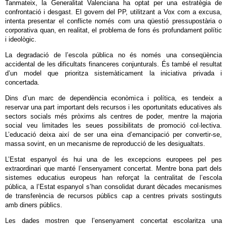
Tanmateix, la Generalitat Valenciana ha optat per una estratègia de
confrontació i desgast. El govern del PP, utilitzant a Vox com a excusa,
intenta presentar el conflicte només com una qüestió pressupostària o
corporativa quan, en realitat, el problema de fons és profundament polític
i ideològic.
La degradació de l’escola pública no és només una conseqüència
accidental de les dificultats financeres conjunturals. És també el resultat
d’un model que prioritza sistemàticament la iniciativa privada i
concertada.
Dins d’un marc de dependència econòmica i política, es tendeix a
reservar una part important dels recursos i les oportunitats educatives als
sectors socials més pròxims als centres de poder, mentre la majoria
social veu limitades les seues possibilitats de promoció col·lectiva.
L’educació deixa així de ser una eina d’emancipació per convertir-se,
massa sovint, en un mecanisme de reproducció de les desigualtats.
L’Estat espanyol és hui una de les excepcions europees pel pes
extraordinari que manté l’ensenyament concertat. Mentre bona part dels
sistemes educatius europeus han reforçat la centralitat de l’escola
pública, a l’Estat espanyol s’han consolidat durant dècades mecanismes
de transferència de recursos públics cap a centres privats sostinguts
amb diners públics.
Les dades mostren que l’ensenyament concertat escolaritza una