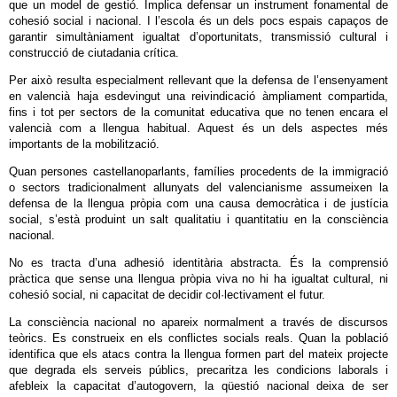
que un model de gestió. Implica defensar un instrument fonamental de
cohesió social i nacional. I l’escola és un dels pocs espais capaços de
garantir simultàniament igualtat d’oportunitats, transmissió cultural i
construcció de ciutadania crítica.
Per això resulta especialment rellevant que la defensa de l’ensenyament
en valencià haja esdevingut una reivindicació àmpliament compartida,
fins i tot per sectors de la comunitat educativa que no tenen encara el
valencià com a llengua habitual. Aquest és un dels aspectes més
importants de la mobilització.
Quan persones castellanoparlants, famílies procedents de la immigració
o sectors tradicionalment allunyats del valencianisme assumeixen la
defensa de la llengua pròpia com una causa democràtica i de justícia
social, s’està produint un salt qualitatiu i quantitatiu en la consciència
nacional.
No es tracta d’una adhesió identitària abstracta. És la comprensió
pràctica que sense una llengua pròpia viva no hi ha igualtat cultural, ni
cohesió social, ni capacitat de decidir col·lectivament el futur.
La consciència nacional no apareix normalment a través de discursos
teòrics. Es construeix en els conflictes socials reals. Quan la població
identifica que els atacs contra la llengua formen part del mateix projecte
que degrada els serveis públics, precaritza les condicions laborals i
afebleix la capacitat d’autogovern, la qüestió nacional deixa de ser