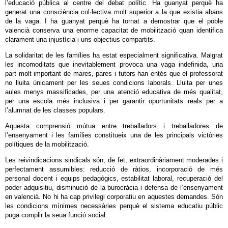
l’educació pública al centre del debat polític. Ha guanyat perquè ha
generat una consciència col·lectiva molt superior a la que existia abans
de la vaga. I ha guanyat perquè ha tornat a demostrar que el poble
valencià conserva una enorme capacitat de mobilització quan identifica
clarament una injustícia i uns objectius compartits.
La solidaritat de les famílies ha estat especialment significativa. Malgrat
les incomoditats que inevitablement provoca una vaga indefinida, una
part molt important de mares, pares i tutors han entés que el professorat
no lluita únicament per les seues condicions laborals. Lluita per unes
aules menys massificades, per una atenció educativa de més qualitat,
per una escola més inclusiva i per garantir oportunitats reals per a
l’alumnat de les classes populars.
Aquesta comprensió mútua entre treballadors i treballadores de
l’ensenyament i les famílies constitueix una de les principals victòries
polítiques de la mobilització.
Les reivindicacions sindicals són, de fet, extraordinàriament moderades i
perfectament assumibles: reducció de ràtios, incorporació de més
personal docent i equips pedagògics, estabilitat laboral, recuperació del
poder adquisitiu, disminució de la burocràcia i defensa de l’ensenyament
en valencià. No hi ha cap privilegi corporatiu en aquestes demandes. Són
les condicions mínimes necessàries perquè el sistema educatiu públic
puga complir la seua funció social.