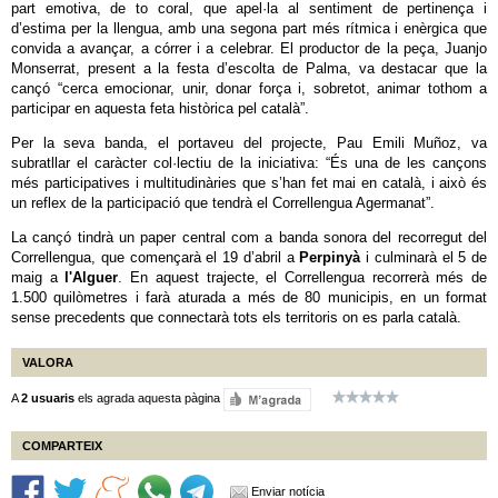
part emotiva, de to coral, que apel·la al sentiment de pertinença i
d’estima per la llengua, amb una segona part més rítmica i enèrgica que
convida a avançar, a córrer i a celebrar. El productor de la peça, Juanjo
Monserrat, present a la festa d’escolta de Palma, va destacar que la
cançó “cerca emocionar, unir, donar força i, sobretot, animar tothom a
participar en aquesta feta històrica pel català”.
Per la seva banda, el portaveu del projecte, Pau Emili Muñoz, va
subratllar el caràcter col·lectiu de la iniciativa: “És una de les cançons
més participatives i multitudinàries que s’han fet mai en català, i això és
un reflex de la participació que tendrà el Correllengua Agermanat”.
La cançó tindrà un paper central com a banda sonora del recorregut del
Correllengua, que començarà el 19 d’abril a
Perpinyà
i culminarà el 5 de
maig a
l'Alguer
. En aquest trajecte, el Correllengua recorrerà més de
1.500 quilòmetres i farà aturada a més de 80 municipis, en un format
sense precedents que connectarà tots els territoris on es parla català.
VALORA
A
2 usuaris
els agrada aquesta pàgina
COMPARTEIX
Enviar notícia