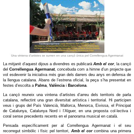
Una vintena d'artistes se sumen en una cançó única pel Correllengua Agermanat
La mitjanit d’aquest dijous a divendres es publicarà
Amb el cor
, la cançó
del
Correllengua Agermanat
, concebuda com a himne d’un projecte que
vol esdevenir la iniciativa més gran dels darrers deu anys en defensa de
la llengua catalana. Abans de l’estrena oficial, la peça s’ha presentat en
festes d’escolta a
Palma
,
València
i
Barcelona
.
La cançó reuneix una vintena d’artistes d’arreu dels territoris de parla
catalana, reflectint una gran diversitat artística i territorial. Hi participen
veus i grups del País Valencià, Mallorca, Menorca, Eivissa, el Principat
de Catalunya, Catalunya Nord i l’Alguer, en una proposta col·lectiva i
coral sense precedents recents en el panorama musical en català.
Pensada específicament per al Correllengua Agermanat i el seu
recorregut simbòlic i físic pel territori,
Amb el cor
combina una primera