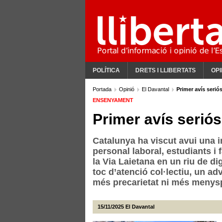
POLÍTICA
DRETS I LLIBERTATS
OPI
Portada
Opinió
El Davantal
Primer avís seriós
ENSENYAMENT
Primer avís seriós 
Catalunya ha viscut avui una 
personal laboral, estudiants i 
la Via Laietana en un riu de d
toc d’atenció col·lectiu, un a
més precarietat ni més menysp
15/11/2025
El Davantal