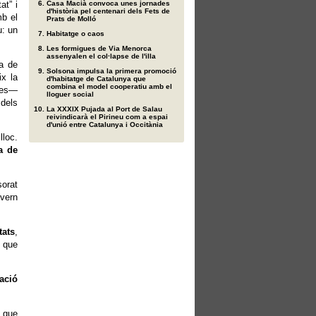
at” i
Casa Macià convoca unes jornades
d'història pel centenari dels Fets de
mb el
Prats de Molló
u: un
Habitatge o caos
Les formigues de Via Menorca
assenyalen el col·lapse de l'illa
a de
Solsona impulsa la primera promoció
ix la
d'habitatge de Catalunya que
combina el model cooperatiu amb el
lles—
lloguer social
 dels
La XXXIX Pujada al Port de Salau
reivindicarà el Pirineu com a espai
d'unió entre Catalunya i Occitània
lloc.
a de
sorat
overn
tats
,
i que
ació
e que