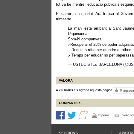
tot va bé mentre l’educació pública s’esquer
El carrer ja ha parlat. Ara li toca al Gover
trimestre.
La mani està arribant a Sant Jaume 
Urquinaona.
Som-hi companyes
.-Recuperar el 25% de poder adquisiti
.- Reduir la ràtio per atendre a tothom
.- Temps per educar no per paperassa
— USTEC·STEs BARCELONA (@UST
VALORA
A
2 usuaris
els agrada aquesta pàgina
COMPARTEIX
Imprimir
Enviar not
SECCIONS
APARTA