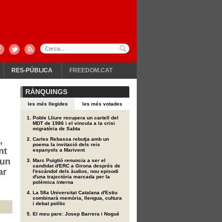
RES-PÚBLICA
FREEDOM.CAT
RÀNQUINGS
les més llegides
les més votades
Poble Lliure recupera un cartell del
MDT de 1986 i el vincula a la crisi
migratòria de Sabta
,
Carles Rebassa rebutja amb un
poema la invitació dels reis
nt
espanyols a Marivent
 un
Marc Puigtió renuncia a ser el
candidat d'ERC a Girona després de
ar
l'escàndol dels àudios, nou episodi
d'una trajectòria marcada per la
polèmica interna
La 58a Universitat Catalana d'Estiu
combinarà memòria, llengua, cultura
i debat polític
El meu pare: Josep Barrera i Nogué