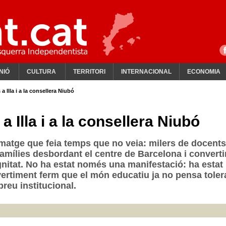
NIÓ
CULTURA
TERRITORI
INTERNACIONAL
ECONOMIA
 a Illa i a la consellera Niubó
a Illa i a la consellera Niubó
imatge que feia temps que no veia: milers de docents
famílies desbordant el centre de Barcelona i converti
ignitat. No ha estat només una manifestació: ha estat
dvertiment ferm que el món educatiu ja no pensa toler
reu institucional.