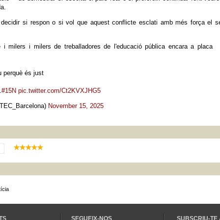
da.
n decidir si respon o si vol que aquest conflicte esclati amb més força el 
i milers i milers de treballadores de l'educació pública encara a placa
u perquè és just
.
#15N
pic.twitter.com/Ct2KVXJHG5
EC_Barcelona)
November 15, 2025
ícia
TS
SEGUEIX-NOS
SUBSCRIU-TE 