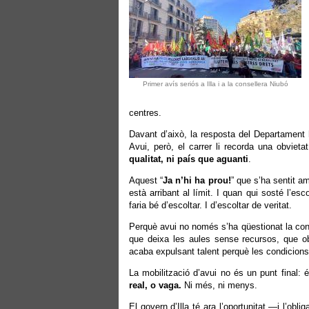
Primer avís seriós a Illa i a la consellera Niubó
centres.
Davant d’això, la resposta del Departament
Avui, però, el carrer li recorda una obvieta
qualitat, ni país que aguanti
.
Aquest “
Ja n’hi ha prou!
” que s’ha sentit 
està arribant al límit. I quan qui sosté l’es
faria bé d’escoltar. I d’escoltar de veritat.
Perquè avui no només s’ha qüestionat la con
que deixa les aules sense recursos, que obl
acaba expulsant talent perquè les condicions 
La mobilització d’avui no és un punt final:
real, o vaga.
Ni més, ni menys.
El govern d’Illa té ara l’oportunitat —i l’obl