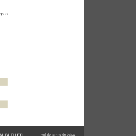
segon
vull donar-me de baixa
AL BUTLLETÍ