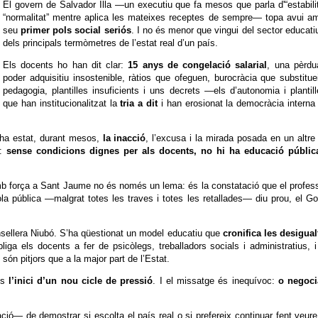
El govern de Salvador Illa —un executiu que fa mesos que parla d'“estabilit
“normalitat” mentre aplica les mateixes receptes de sempre— topa avui a
seu
primer pols social seriós
. I no és menor que vingui del sector educati
dels principals termòmetres de l’estat real d’un país.
Els docents ho han dit clar:
15 anys de congelació salarial
, una pèrdu
poder adquisitiu insostenible, ràtios que ofeguen, burocràcia que substitue
pedagogia, plantilles insuficients i uns decrets —els d’autonomia i planti
que han institucionalitzat la
tria a dit
i han erosionat la democràcia interna
 ha estat, durant mesos,
la inacció
, l’excusa i la mirada posada en un altre 
t:
sense condicions dignes per als docents, no hi ha educació públic
amb força a Sant Jaume no és només un lema: és la constatació que el profes
cola pública —malgrat totes les traves i totes les retallades— diu prou, el G
sellera Niubó. S’ha qüestionat un model educatiu que
cronifica les desigual
iga els docents a fer de psicòlegs, treballadors socials i administratius, 
són pitjors que a la major part de l’Estat.
 és
l’inici d’un nou cicle de pressió
. I el missatge és inequívoc:
o negoci
igació— de demostrar si escolta el país real o si prefereix continuar fent veur