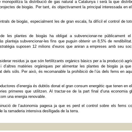
e monopolitza la distribució de gas natural a Catalunya i serà la que distrib
rojectes de biogàs. Per tant, és objectivament la principal interessada en e
rals de biogàs, especialment les de gran escala, fa difícil el control de tot
 de les plantes de biogàs ha obligat a subvencionar-ne públicament el
às planteja subvencionar-les fins que puguin obtenir un 8,5% de rendibilitat
 estratègia suposen 12 milions d’euros que aniran a empreses amb seu soc
erar residus ja que són fertilitzants orgànics bàsics per a la producció agrí
s i d’altres matèries orgàniques per alimentar les plantes de biogàs ja qu
tat dels sòls. Per això, és recomanable la prohibició de l’ús dels fems en aq
roductores d’energia és dubtós donat el gran consum energètic que tenen en e
ies primeres que utilitzen. Al tractar-se de la part final d’una economia g
 com una energia renovable.
inució de l’autonomia pagesa ja que es perd el control sobre els fems c
e la ramaderia intensiva deslligada de la terra.