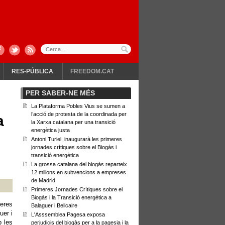
RES-PÚBLICA
FREEDOM.CAT
PER SABER-NE MÉS
La Plataforma Pobles Vius se sumen a
l’acció de protesta de la coordinada per
a
la Xarxa catalana per una transició
energètica justa
Antoni Turiel, inaugurarà les primeres
jornades crítiques sobre el Biogàs i
transició energètica
La grossa catalana del biogàs reparteix
12 milions en subvencions a empreses
de Madrid
Primeres Jornades Crítiques sobre el
Biogàs i la Transició energètica a
eres
Balaguer i Bellcaire
uer i
L'Asssemblea Pagesa exposa
b les
perjudicis del biogàs per a la pagesia i la