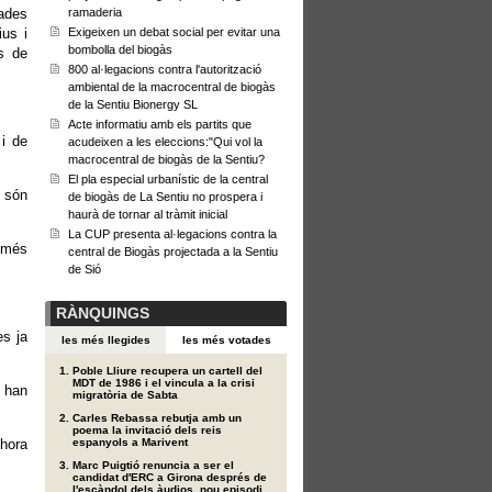
nades
ramaderia
us i
Exigeixen un debat social per evitar una
bombolla del biogàs
s de
800 al·legacions contra l'autorització
ambiental de la macrocentral de biogàs
de la Sentiu Bionergy SL
Acte informatiu amb els partits que
 i de
acudeixen a les eleccions:"Qui vol la
macrocentral de biogàs de la Sentiu?
El pla especial urbanístic de la central
e són
de biogàs de La Sentiu no prospera i
haurà de tornar al tràmit inicial
La CUP presenta al·legacions contra la
 més
central de Biogàs projectada a la Sentiu
de Sió
RÀNQUINGS
es ja
les més llegides
les més votades
Poble Lliure recupera un cartell del
MDT de 1986 i el vincula a la crisi
i han
migratòria de Sabta
Carles Rebassa rebutja amb un
poema la invitació dels reis
’hora
espanyols a Marivent
Marc Puigtió renuncia a ser el
candidat d'ERC a Girona després de
l'escàndol dels àudios, nou episodi