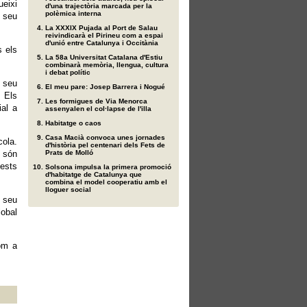
ueixi
d'una trajectòria marcada per la
polèmica interna
l seu
La XXXIX Pujada al Port de Salau
reivindicarà el Pirineu com a espai
d'unió entre Catalunya i Occitània
s els
La 58a Universitat Catalana d'Estiu
combinarà memòria, llengua, cultura
i debat polític
 seu
El meu pare: Josep Barrera i Nogué
. Els
Les formigues de Via Menorca
ial a
assenyalen el col·lapse de l'illa
Habitatge o caos
Casa Macià convoca unes jornades
cola.
d'història pel centenari dels Fets de
e són
Prats de Molló
uests
Solsona impulsa la primera promoció
d'habitatge de Catalunya que
combina el model cooperatiu amb el
lloguer social
l seu
lobal
om a