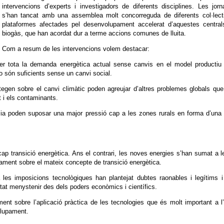
intervencions d’experts i investigadors de diferents disciplines. Les jor
s’han tancat amb una assemblea molt concorreguda de diferents col·lecti
plataformes afectades pel desenvolupament accelerat d’aquestes central
biogàs, que han acordat dur a terme accions comunes de lluita.
Com a resum de les intervencions volem destacar:
fer tota la demanda energètica actual sense canvis en el model productiu
 són suficients sense un canvi social.
egen sobre el canvi climàtic poden agreujar d’altres problemes globals qu
t i els contaminants.
a poden suposar una major pressió cap a les zones rurals en forma d’una
ap transició energètica. Ans el contrari, les noves energies s’han sumat a l
ticament sobre el mateix concepte de transició energètica.
 les imposicions tecnològiques han plantejat dubtes raonables i legítims 
ntat menystenir des dels poders econòmics i científics.
ent sobre l’aplicació pràctica de les tecnologies que és molt important a l
olupament.