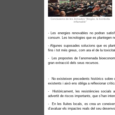
Conclusions de les Jornades "Biogàs, la bombolla
inflamable"
- Les energies renovables no podran satis
consum. Les tecnologies que es plantegen no
- Algunes suposades solucions que es plant
fins i tot més greus, com ara el de la toxicita
- Les propostes de l’anomenada bioeconomi
gran extracció dels seus recursos.
- No existeixen precedents històrics sobre c
existents i això ens obliga a reflexionar crí
- Històricament, les resistències socials a
advertit de riscos importants, que s’han inte
- En les lluites locals, es crea un coneixem
d’avaluar els impactes reals del seu desenv