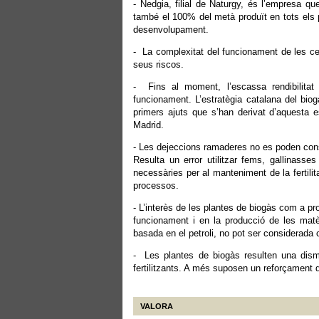
- Nedgia, filial de Naturgy, és l’empresa qu
també el 100% del metà produït en tots els p
desenvolupament.
- La complexitat del funcionament de les cent
seus riscos.
- Fins al moment, l’escassa rendibilitat
funcionament. L’estratègia catalana del biog
primers ajuts que s’han derivat d’aquesta
Madrid.
- Les dejeccions ramaderes no es poden consid
Resulta un error utilitzar fems, gallinasse
necessàries per al manteniment de la fertili
processos.
- L’interès de les plantes de biogàs com a p
funcionament i en la producció de les matèr
basada en el petroli, no pot ser considerada
- Les plantes de biogàs resulten una dism
fertilitzants. A més suposen un reforçament d
VALORA