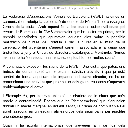
La FAVB diu no a la Fórmula 1 al passeig de Gràcia
La Federació d’Associacions Veïnals de Barcelona (FAVB) ha emès un
comunicat on rebutja la celebració de curses de Fórma 1 pel passeig de
Gràcia de la ciutat. Amb aquest No a les curses automovilítiques pel
centre de Barcelona, la FAVB assenyalat que ho ha fet en primer, per la
pressió periodística que apuntaven aquests dies sobre la possible
realització de curses de Fórmula 1 per la ciutat en el marc de la
celebració del bicentenari d’aquest carrer i associada a la cursa que
tindrà lloc al juny al Circuit de Barcelona-Catalunya, a Montmeló. Només
insinuar-lo ho "considera una iniciativa deplorable, per moltes raons".
A continuació exposem les raons de la FAVB: "Una ciutat que pateix uns
índexs de contaminació atmosfèrica i acústica elevats, i que ja està
sentint de forma angoixant els impactes del canvi climàtic, no ha de
promocionar una activitat que promou un dels grans causants d’aquestes
problemàtiques: el cotxe.
L’Eixample és, per la seva ubicació, el districte de la ciutat que més
pateix la contaminació. Encara que les “demostracions” que s’anuncien
tindran un efecte marginal en aquest sentit, la crema de combustible i el
soroll associat és un escarni als esforços dels seus barris per resoldre
una situació greu.
Quan hi ha acords internacionals que preveuen la fi de l’ús dels