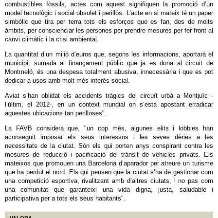
combustibles fòssils, actes com aquest signifiquen la promoció d’un
model tecnològic i social obsolet i perillós. L’acte en si mateix té un paper
simbòlic que tira per terra tots els esforços que es fan, des de molts
àmbits, per conscienciar les persones per prendre mesures per fer front al
canvi climàtic i la crisi ambiental.
La quantitat d’un milió d’euros que, segons les informacions, aportarà el
municipi, sumada al finançament públic que ja es dona al circuit de
Montmeló, és una despesa totalment abusiva, innecessària i que es pot
dedicar a usos amb molt més interès social.
Aviat s’han oblidat els accidents tràgics del circuït urbà a Montjuïc -
l’últim, el 2012-, en un context mundial on s’està apostant erradicar
aquestes ubicacions tan perilloses".
La FAVB considera que, "un cop més, algunes elits i lobbies han
aconseguit imposar els seus interessos i les seves dèries a les
necessitats de la ciutat. Són els qui porten anys conspirant contra les
mesures de reducció i pacificació del trànsit de vehicles privats. Els
mateixos que promouen una Barcelona d’aparador per atreure un turisme
que ha perdut el nord. Els qui pensen que la ciutat s’ha de gestionar com
una competició esportiva, rivalitzant amb d’altres ciutats, i no pas com
una comunitat que garanteixi una vida digna, justa, saludable i
participativa per a tots els seus habitants".