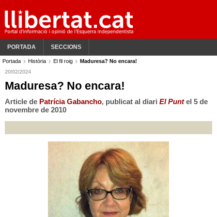
PORTADA
SECCIONS
Portada
Història
El fil roig
Maduresa? No encara!
20/02/2024
Maduresa? No encara!
Article de
Patrícia Gabancho
, publicat al diari
El Punt
el 5 de
novembre de 2010