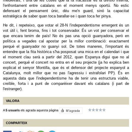
medievals, i una de les coses que la fa fracassar és la divisió interna,
l'enfrontament entre catalans en el moment menys oportú. No estic
defensant el pensament únic, déu me'n guard, sinó la capacitat
estratègica de saber quan toca barallar-se i quan toca fer pinya.
He dit, i repeteixo, que votar el 28-N l'independentisme emergent és un
vot útil i, fent broma, fins i tot conservador. És un vot per conservar el
que encara tenim de país! No és pas una opció guanyadora, però en
política a vegades cal apostar per la millor combinació: exactament
perquè el guanyador no guanyi sol. De totes maneres, l'important és
entendre que la fita històrica s'ha posposat una mica en el calendari i que
el moment clau serà a partir del 2012, quan Espanya digui que no al
concert, perquè el concert no entra en el seu projecte (ja ho explica ben
explicat el senyor Montilla, que és el defensor del projecte espanyol a
Catalunya, molt millor que no pas l'agressiu i estrafolari PP). És en
aquesta data que l'independentisme ha de tenir una estructura viable,
creïble, forta i a punt de comparèixer davant els catalans (i part de
l'estranger).
VALORA
A
5 usuaris
els agrada aquesta pàgina
COMPARTEIX