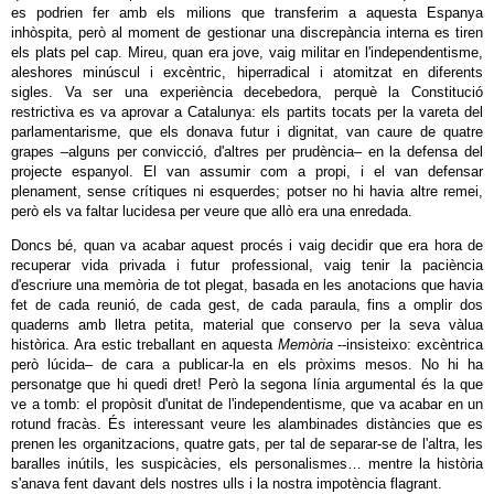
es podrien fer amb els milions que transferim a aquesta Espanya
inhòspita, però al moment de gestionar una discrepància interna es tiren
els plats pel cap. Mireu, quan era jove, vaig militar en l'independentisme,
aleshores minúscul i excèntric, hiperradical i atomitzat en diferents
sigles. Va ser una experiència decebedora, perquè la Constitució
restrictiva es va aprovar a Catalunya: els partits tocats per la vareta del
parlamentarisme, que els donava futur i dignitat, van caure de quatre
grapes –alguns per convicció, d'altres per prudència– en la defensa del
projecte espanyol. El van assumir com a propi, i el van defensar
plenament, sense crítiques ni esquerdes; potser no hi havia altre remei,
però els va faltar lucidesa per veure que allò era una enredada.
Doncs bé, quan va acabar aquest procés i vaig decidir que era hora de
recuperar vida privada i futur professional, vaig tenir la paciència
d'escriure una memòria de tot plegat, basada en les anotacions que havia
fet de cada reunió, de cada gest, de cada paraula, fins a omplir dos
quaderns amb lletra petita, material que conservo per la seva vàlua
històrica. Ara estic treballant en aquesta
Memòria
--insisteixo: excèntrica
però lúcida– de cara a publicar-la en els pròxims mesos. No hi ha
personatge que hi quedi dret! Però la segona línia argumental és la que
ve a tomb: el propòsit d'unitat de l'independentisme, que va acabar en un
rotund fracàs. És interessant veure les alambinades distàncies que es
prenen les organitzacions, quatre gats, per tal de separar-se de l'altra, les
baralles inútils, les suspicàcies, els personalismes… mentre la història
s'anava fent davant dels nostres ulls i la nostra impotència flagrant.