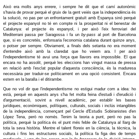
Això era molts anys enrere, i sempre he dit que el camí autonòmic
s'havia de provar perquè el gruix de la gent veiés que la independència és
la solució, no pas per un enfrontament gratuït amb Espanya sinó perquè
el projecte espanyol no té en compte ni la prosperitat ni el benestar de
Catalunya: el projecte és espanyol, i per això l'eix ferroviari del
Mediterrani passa per Saragossa i fa un
by-pass
al port de Barcelona
que, si es concretés, enfonsaria l'economia catalana durant quinze anys,
o potser per sempre. Obviament, a finals dels setanta no era moment
d'entendre això amb la claredat que ho veiem ara. I per això
l'independentisme té avui una força que llavors era impossible. El que
encara no ha assolit, perquè les eleccions han vingut massa de pressa
en relació amb l'esclat popular d'aquesta consciència, és la maduresa
necessària per traduir-se políticament en una opció consistent. Encara
estem en la baralla i el ditirambe.
Que no vol dir que l'independentisme no estigui madur com a idea: ho
està, perquè en aquests anys s'ha fet molta feina d'estudi i d'erudició i
d'argumentació, sovint a nivell acadèmic, per establir les bases
jurídiques, econòmiques, polítiques, culturals, socials i inclús intangibles
de la independència, començant pel Cercle d'Estudis Sobiranistes d'en
López Tena, però no només. Tenim la teoria a punt, però no pas la
política, perquè la política és el punt més feble de Catalunya al llarg de
tota la seva història. Mentre el talent floreix en la ciència, la tècnica, la
cultura i fins les estructures socials, la política fa figa des de temps