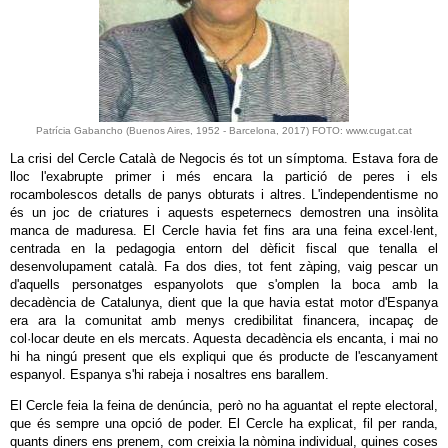
Patrícia Gabancho (Buenos Aires, 1952 - Barcelona, 2017) FOTO: www.cugat.cat
La crisi del Cercle Català de Negocis és tot un símptoma. Estava fora de
lloc l'exabrupte primer i més encara la partició de peres i els
rocambolescos detalls de panys obturats i altres. L'independentisme no
és un joc de criatures i aquests espeternecs demostren una insòlita
manca de maduresa. El Cercle havia fet fins ara una feina excel·lent,
centrada en la pedagogia entorn del dèficit fiscal que tenalla el
desenvolupament català. Fa dos dies, tot fent zàping, vaig pescar un
d'aquells personatges espanyolots que s'omplen la boca amb la
decadència de Catalunya, dient que la que havia estat motor d'Espanya
era ara la comunitat amb menys credibilitat financera, incapaç de
col·locar deute en els mercats. Aquesta decadència els encanta, i mai no
hi ha ningú present que els expliqui que és producte de l'escanyament
espanyol. Espanya s'hi rabeja i nosaltres ens barallem.
El Cercle feia la feina de denúncia, però no ha aguantat el repte electoral,
que és sempre una opció de poder. El Cercle ha explicat, fil per randa,
quants diners ens prenem, com creixia la nòmina individual, quines coses