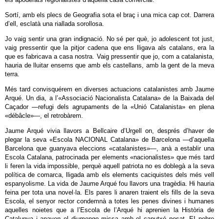
Sortí, amb els plecs de Geografia sota el braç i una mica cap cot. Darrera
d’ell, esclatà una riallada sorollosa.
Jo vaig sentir una gran indignació. No sé per què, jo adolescent tot just,
vaig pressentir que la pitjor cadena que ens lligava als catalans, era la
que es fabricava a casa nostra. Vaig pressentir que jo, com a catalanista,
hauria de lluitar ensems que amb els castellans, amb la gent de la meva
terra.
Més tard convisquérem en diverses actuacions catalanistes amb Jaume
Arqué. Un dia, a l’«Associació Nacionalista Catalana» de la Baixada del
Caçador —refugi dels agrupaments de la «Unió Catalanista» en plena
«débâcle»—, el retrobàrem.
Jaume Arqué vivia llavors a Bellcaire d’Urgell on, després d’haver de
plegar la seva «Escola NACIONAL Catalana» de Barcelona —d’aquella
Barcelona que guanyava eleccions «catalanistes»—, anà a establir una
Escola Catalana, patrocinada per elements «nacionalistes» que més tard
li feren la vida impossible, perquè aquell patriota no es doblegà a la seva
política de comarca, lligada amb els elements caciquistes dels més vell
espanyolisme. La vida de Jaume Arqué fou llavors una tragèdia. Hi hauria
feina per tota una novel·la. Els pares li anaren traient els fills de la seva
Escola, el senyor rector condemnà a totes les penes divines i humanes
aquelles noietes que a l’Escola de l’Arqué hi aprenien la Història de
Catalunya i anaven el diumenge missa amb el caputxó posat. EI pobre