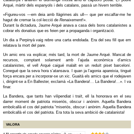
Arqué, màrtir dels espanyols i dels catalans, passà un hivern terrible.
«Figureu-vos —em deia amb llàgrimes als ull— que per escalfar-me he
hagut de cremar la col·lecció de
Renaixement
!».
Durant la dictadura, Jaume Arqué anava a casa dels bons catalanistes a
cobrar els donatius que es feien per a propaganda i organització.
Un dia a Perpinyà vaig rebre una carta endolada. Era del seu fill que em
relatava la mort del pare.
Un amic ens va explicar, més tard, la mort de Jaume Arqué. Mancat de
recursos, comptant solament amb l’ajuda econòmica d’amics
catalanistes, el vell Arqué caigué malalt en un reduït piset barceloní.
Conegué que la seva hora s’atansava. I quan ja l’agonia apareixia, tingué
força encara per a incorporar-se un xic. Guaità els amics que el rodejaven
i, dirigint-se a En Ballester, exclamà «La Bandera!… La Bandera!…». I va
finar.
La Bandera, que tants han vilipendiat i traït, ell la honorava en el seu
darrer moment de patriota miseriós, obscur i anònim. Aquella Bandera
embolcallà el cos del patriota “miseriós, obscur i anònim. Aquella Bandera
embolcallà el cos del patriota. Era tota la seva ambició de catalanista!
VALORA