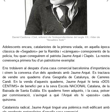
Daniel Cardona i Civit, referent de l'independentisme del segle XX, i líder de
"Nosaltres Sols""
Adolescents encara, catalanistes de la primera volada, en aquella època
clàssica de «Segadors» per la Rambla i «càrregues» corresponents de la
policia, fou quan coneguérem el patriota Jaume Arqué i Clapés. La nostra
coneixença primera fou d’un patriotisme exemplar.
Ens trobàvem al despatx d’una casa comercial barcelonina d’importància
i oírem la conversa d’un dels apoderats amb Jaume Arqué. Es tractava
de vendre uns quaderns d’una Geografia de Catalunya, de Carreres
Candi. En la venda d’aquests quaderns, Jaume Arqué hi tenia «DOS
CÈNTIMS» de benefici per a la seva Escola NACIONAL Catalana, de la
Baixada de Santa Eulàlia. Els quaderns foren adquirits, i la casa, potser
per commiseració, s’avingué a què l’Arqué els hi «passés» cada
quinzena.
Catalanista radical, Jaume Arqué tingué una polèmica molt edificant amb
els apoderats regionalistes d’aquella casa comercial.