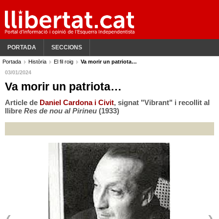
PORTADA
SECCIONS
Portada
Història
El fil roig
Va morir un patriota…
03/01/2024
Va morir un patriota…
Article de
Daniel Cardona i Civit
, signat "Vibrant" i recollit al
llibre
Res de nou al Pirineu
(1933)