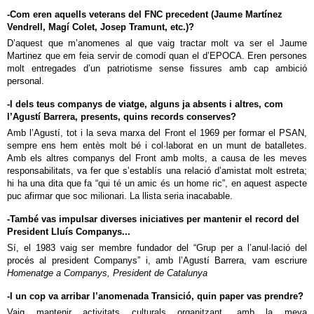
-Com eren aquells veterans del FNC precedent (Jaume Martínez
Vendrell, Magí Colet, Josep Tramunt, etc.)?
D’aquest que m’anomenes al que vaig tractar molt va ser el Jaume
Martinez que em feia servir de comodí quan el d’EPOCA. Eren persones
molt entregades d’un patriotisme sense fissures amb cap ambició
personal.
-I dels teus companys de viatge, alguns ja absents i altres, com
l’Agustí Barrera, presents, quins records conserves?
Amb l’Agustí, tot i la seva marxa del Front el 1969 per formar el PSAN,
sempre ens hem entès molt bé i col·laborat en un munt de batalletes.
Amb els altres companys del Front amb molts, a causa de les meves
responsabilitats, va fer que s’establís una relació d’amistat molt estreta;
hi ha una dita que fa “qui té un amic és un home ric”, en aquest aspecte
puc afirmar que soc milionari. La llista seria inacabable.
-També vas impulsar diverses iniciatives per mantenir el record del
President Lluís Companys...
Sí, el 1983 vaig ser membre fundador del “Grup per a l’anul·lació del
procés al president Companys” i, amb l’Agustí Barrera, vam escriure
Homenatge a Companys, President de Catalunya
-I un cop va arribar l’anomenada Transició, quin paper vas prendre?
Vaig mantenir activitats culturals organitzant, amb la meva