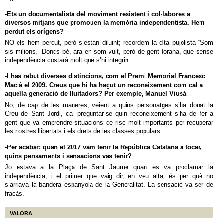
-Ets un documentalista del moviment resistent i col·labores a
diversos mitjans que promouen la memòria independentista. Hem
perdut els orígens?
NO els hem perdut, però s’estan diluint; recordem la dita pujolista “Som
sis milions,” Doncs bé, ara en som vuit, però de gent forana, que sense
independència costarà molt que s’hi integrin.
-I has rebut diverses distincions, com el Premi Memorial Francesc
Macià el 2009. Creus que hi ha hagut un reconeixement com cal a
aquella generació de lluitadors? Per exemple, Manuel Viusà
No, de cap de les maneres; veient a quins personatges s’ha donat la
Creu de Sant Jordi, cal preguntar-se quin reconeixement s’ha de fer a
gent que va emprendre situacions de risc molt importants per recuperar
les nostres llibertats i els drets de les classes populars.
-Per acabar: quan el 2017 vam tenir la República Catalana a tocar,
quins pensaments i sensacions vas tenir?
Jo estava a la Plaça de Sant Jaume quan es va proclamar la
independència, i el primer que vaig dir, en veu alta, és per què no
s’arriava la bandera espanyola de la Generalitat. La sensació va ser de
fracàs.
VALORA