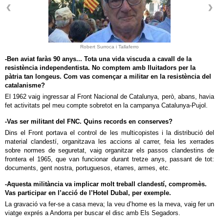
Robert Surroca i Tallaferro
-Ben aviat faràs 90 anys... Tota una vida viscuda a cavall de la
resistència independentista. No comptem amb lluitadors per la
pàtria tan longeus. Com vas començar a militar en la resistència del
catalanisme?
El 1962 vaig ingressar al Front Nacional de Catalunya, però, abans, havia
fet activitats pel meu compte sobretot en la campanya Catalunya-Pujol.
-Vas ser militant del FNC. Quins records en conserves?
Dins el Front portava el control de les multicopistes i la distribució del
material clandestí, organitzava les accions al carrer, feia les xerrades
sobre normes de seguretat, vaig organitzar els passos clandestins de
frontera el 1965, que van funcionar durant tretze anys, passant de tot:
documents, gent nostra, portuguesos, etarres, armes, etc.
-Aquesta militància va implicar molt treball clandestí, compromès.
Vas participar en l’acció de l’Hotel Dubal, per exemple.
La gravació va fer-se a casa meva; la veu d’home es la meva, vaig fer un
viatge exprés a Andorra per buscar el disc amb Els Segadors.