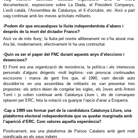
documentació, exposicions sobre La Diada, el President Companys,
L’exili català, l’Assemblea de Catalunya, el 6 d’octubre, etc. Això a part
vaig continuar amb les meves activitats militants.
-Podem dir que encavalques la lluita independentista d’abans i
després de la mort del dictador Franco?
Això ve de més lluny; la lluita pel nostre alliberament no s’ha aturat mai.
Ara bé, modernament, efectivament hi ha una continuïtat.
-Quin va ser el paper del FNC durant aquests anys d’eleccions i
desencisos?
El Front era una organització de resistència; la política i els interessos
personals d’alguns dirigents -molt legítims- van provocar continuades
escissions i marxa de gent fins que, el 1990, vam decidir auto
dissoldre’ns en una assemblea de militants es van presentar tres
propostes: els antics deien de congelar les sigles, els Joves amb Antoni
Turró i jo volien continuar amb Catalunya Lliure i, els de comarques
optaven per ERC; feta la votació va guanyar l’opció d’anar a Esquerra.
-Cap a 1989 vas formar part de la candidatura Catalunya Lliure, una
plataforma electoral independentista que va quedar marginada amb
l’aparició d’ERC. Com valores aquella experiència?
Positivament, era una plataforma de Països Catalans amb gent molt
significada en els seus indrets